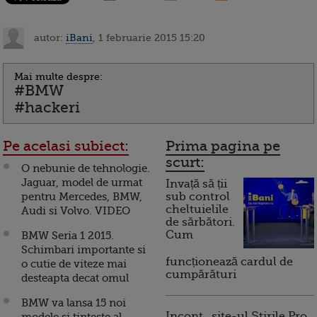
autor:
iBani
, 1 februarie 2015 15:20
Mai multe despre:
#BMW
#hackeri
Pe acelasi subiect:
Prima pagina pe
scurt:
O nebunie de tehnologie.
Jaguar, model de urmat
Invață să ții
pentru Mercedes, BMW,
sub control
cheltuielile
Audi si Volvo. VIDEO
de sărbători.
Cum
BMW Seria 1 2015.
Schimbari importante si
funcționează cardul de
o cutie de viteze mai
cumpărături
desteapta decat omul
BMW va lansa 15 noi
Incont , site-ul Știrile Pro