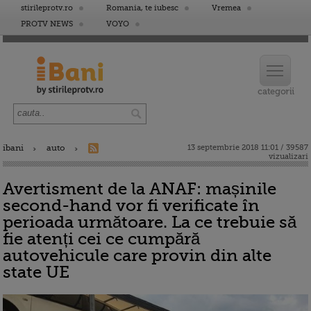
stirileprotv.ro
Romania, te iubesc
Vremea
PROTV NEWS
VOYO
ibani
auto
13 septembrie 2018 11:01 / 39587
vizualizari
Avertisment de la ANAF: mașinile
second-hand vor fi verificate în
perioada următoare. La ce trebuie să
fie atenți cei ce cumpără
autovehicule care provin din alte
state UE