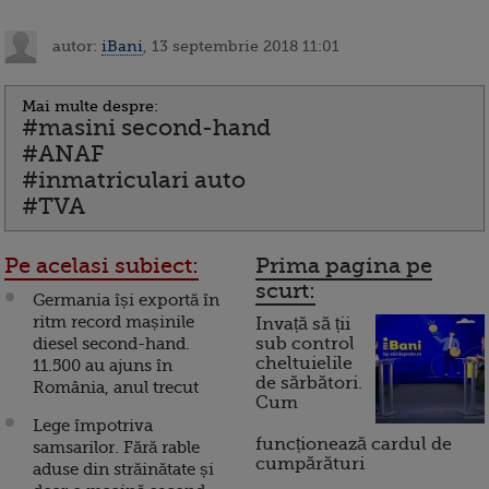
autor:
iBani
, 13 septembrie 2018 11:01
Mai multe despre:
#masini second-hand
#ANAF
#inmatriculari auto
#TVA
Pe acelasi subiect:
Prima pagina pe
scurt:
Germania își exportă în
ritm record mașinile
Invață să ții
diesel second-hand.
sub control
cheltuielile
11.500 au ajuns în
de sărbători.
România, anul trecut
Cum
Lege împotriva
funcționează cardul de
samsarilor. Fără rable
cumpărături
aduse din străinătate și