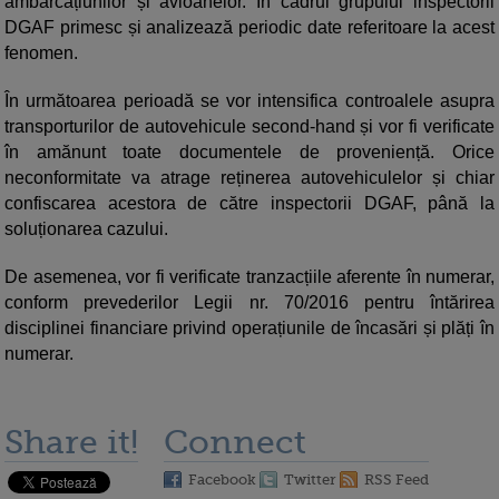
ambarcațiunilor și avioanelor. În cadrul grupului inspectorii
DGAF primesc și analizează periodic date referitoare la acest
fenomen.
În următoarea perioadă se vor intensifica controalele asupra
transporturilor de autovehicule second-hand și vor fi verificate
în amănunt toate documentele de proveniență. Orice
neconformitate va atrage reținerea autovehiculelor și chiar
confiscarea acestora de către inspectorii DGAF, până la
soluționarea cazului.
De asemenea, vor fi verificate tranzacțiile aferente în numerar,
conform prevederilor Legii nr. 70/2016 pentru întărirea
disciplinei financiare privind operațiunile de încasări și plăți în
numerar.
Share it!
Connect
Facebook
Twitter
RSS Feed