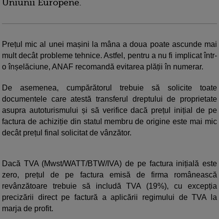
Uniunii Europene.
Prețul mic al unei mașini la mâna a doua poate ascunde mai
mult decât probleme tehnice. Astfel, pentru a nu fi implicat într-
o înșelăciune, ANAF recomandă evitarea plății în numerar.
De asemenea, cumpărătorul trebuie să solicite toate
documentele care atestă transferul dreptului de proprietate
asupra autoturismului și să verifice dacă prețul inițial de pe
factura de achiziție din statul membru de origine este mai mic
decât prețul final solicitat de vânzător.
Dacă TVA (Mwst/WATT/BTW/IVA) de pe factura inițială este
zero, prețul de pe factura emisă de firma românească
revânzătoare trebuie să includă TVA (19%), cu excepția
precizării direct pe factură a aplicării regimului de TVA la
marja de profit.