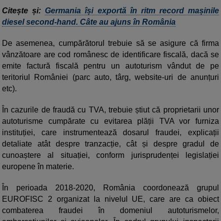
Citește și:
Germania își exportă în ritm record mașinile
diesel second-hand. Câte au ajuns în România
De asemenea, cumpărătorul trebuie să se asigure că firma
vânzătoare are cod românesc de identificare fiscală, dacă se
emite factură fiscală pentru un autoturism vândut de pe
teritoriul României (parc auto, târg, website-uri de anunțuri
etc).
În cazurile de fraudă cu TVA, trebuie știut că proprietarii unor
autoturisme cumpărate cu evitarea plății TVA vor furniza
instituției, care instrumentează dosarul fraudei, explicații
detaliate atât despre tranzacție, cât și despre gradul de
cunoaștere al situației, conform jurisprudenței legislației
europene în materie.
În perioada 2018-2020, România coordonează grupul
EUROFISC 2 organizat la nivelul UE, care are ca obiect
combaterea fraudei în domeniul autoturismelor,