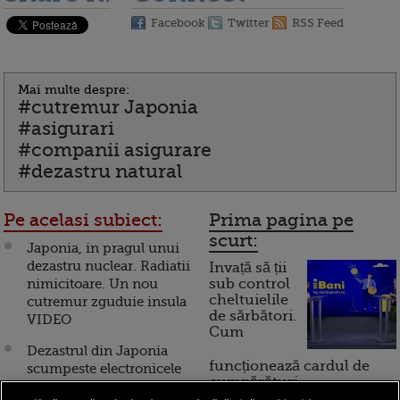
Facebook
Twitter
RSS Feed
Mai multe despre:
#cutremur Japonia
#asigurari
#companii asigurare
#dezastru natural
Pe acelasi subiect:
Prima pagina pe
scurt:
Japonia, in pragul unui
dezastru nuclear. Radiatii
Invață să ții
nimicitoare. Un nou
sub control
cheltuielile
cutremur zguduie insula
de sărbători.
VIDEO
Cum
Dezastrul din Japonia
funcționează cardul de
scumpeste electronicele
cumpărături