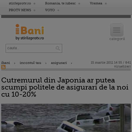
stirileprotv.ro
Romania, te iubesc
Vremea
PROTV NEWS
VOYO
ibani
incontul tau
asigurari
15 martie 2011 14:55 / 841
vizualizari
Cutremurul din Japonia ar putea
scumpi politele de asigurari de la noi
cu 10-20%