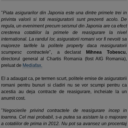
"
Piata asigurarilor din Japonia este una dintre primele trei in
privinta valorii si toti reasiguratorii sunt prezenti acolo. De
regula, un eveniment precum seismul din Japonia are ca efect
cresterea cotatiilor la primele de reasigurare la nivel
international. La randul lor, asiguratorii romani vor fi nevoiti sa
majoreze tarifele la politele property daca reasiguratorii
scumpesc contractele
", a declarat
Mihnea Tobescu
,
directorul general al Chartis Romania (fost AIG Romania),
preluat de
Mediafax.
El a adaugat ca, pe termen scurt, politele emise de asiguratorii
romani pentru bunuri si cladiri nu se vor scumpi pentru ca
acestia au deja contracte de reasigurare, incheiate la un
anumit cost.
"
Negocierile privind contractele de reasigurare incep in
toamna. Cel mai probabil, s-a putea sa asistam la o majorare
a cotatiilor de prima in 2012. Nu pot sa avansez un procentaj