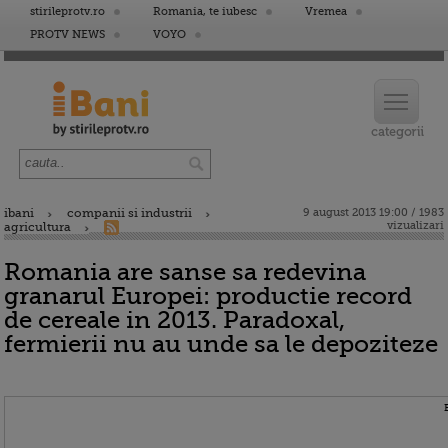
stirileprotv.ro
Romania, te iubesc
Vremea
PROTV NEWS
VOYO
ibani
companii si industrii
9 august 2013 19:00 / 1983
vizualizari
agricultura
Romania are sanse sa redevina
granarul Europei: productie record
de cereale in 2013. Paradoxal,
fermierii nu au unde sa le depoziteze