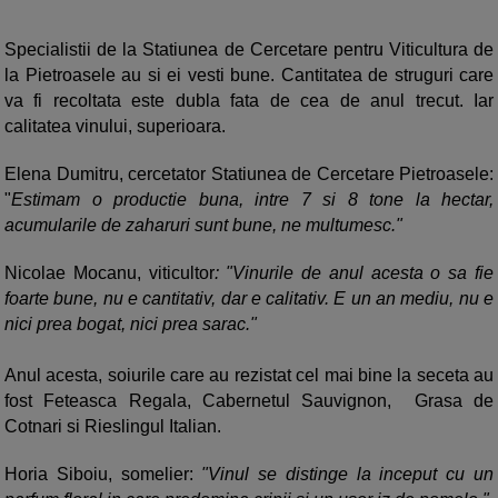
Specialistii de la Statiunea de Cercetare pentru Viticultura de
la Pietroasele au si ei vesti bune. Cantitatea de struguri care
va fi recoltata este dubla fata de cea de anul trecut. Iar
calitatea vinului, superioara.
Elena Dumitru, cercetator Statiunea de Cercetare Pietroasele:
"
Estimam o productie buna, intre 7 si 8 tone la hectar,
acumularile de zaharuri sunt bune, ne multumesc."
Nicolae Mocanu, viticultor
: "Vinurile de anul acesta o sa fie
foarte bune, nu e cantitativ, dar e calitativ. E un an mediu, nu e
nici prea bogat, nici prea sarac."
Anul acesta, soiurile care au rezistat cel mai bine la seceta au
fost Feteasca Regala, Cabernetul Sauvignon, Grasa de
Cotnari si Rieslingul Italian.
Horia Siboiu, somelier:
"Vinul se distinge la inceput cu un