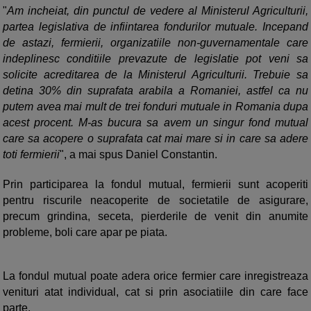
"
Am incheiat, din punctul de vedere al Ministerul Agriculturii,
partea legislativa de infiintarea fondurilor mutuale. Incepand
de astazi, fermierii, organizatiile non-guvernamentale care
indeplinesc conditiile prevazute de legislatie pot veni sa
solicite acreditarea de la Ministerul Agriculturii. Trebuie sa
detina 30% din suprafata arabila a Romaniei, astfel ca nu
putem avea mai mult de trei fonduri mutuale in Romania dupa
acest procent. M-as bucura sa avem un singur fond mutual
care sa acopere o suprafata cat mai mare si in care sa adere
toti fermierii
", a mai spus Daniel Constantin.
Prin participarea la fondul mutual, fermierii sunt acoperiti
pentru riscurile neacoperite de societatile de asigurare,
precum grindina, seceta, pierderile de venit din anumite
probleme, boli care apar pe piata.
La fondul mutual poate adera orice fermier care inregistreaza
venituri atat individual, cat si prin asociatiile din care face
parte.