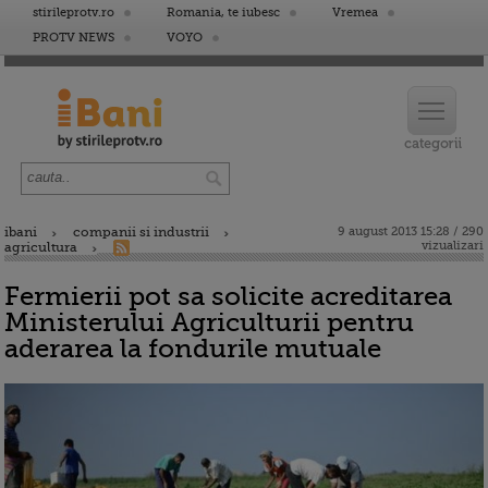
stirileprotv.ro
Romania, te iubesc
Vremea
PROTV NEWS
VOYO
ibani
companii si industrii
9 august 2013 15:28 / 290
vizualizari
agricultura
Fermierii pot sa solicite acreditarea
Ministerului Agriculturii pentru
aderarea la fondurile mutuale