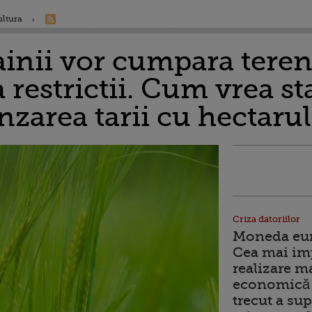
ultura
ainii vor cumpara teren
restrictii. Cum vrea sta
zarea tarii cu hectarul
Criza datoriilor
Moneda euro
Cea mai im
realizare m
economică 
trecut a sup