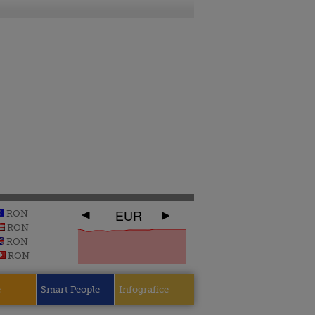
EUR
RON
RON
RON
RON
e
Smart People
Infografice