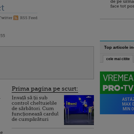
de pe urma
t
face tot po
Twitter
RSS Feed
:55
Top articole i
cele mai citite
Prima pagina pe scurt:
Invață să ții sub
4
control cheltuielile
de sărbători. Cum
funcționează cardul
de cumpărături
ie