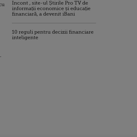
Incont , site-ul Știrile Pro TV de
 cu
informații economice și educație
financiară, a devenit iBani
10 reguli pentru decizii financiare
inteligente
-