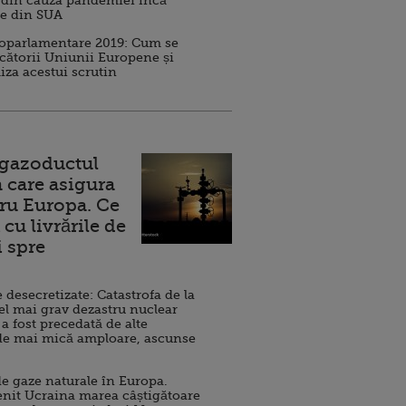
 din cauza pandemiei încă
ve din SUA
roparlamentare 2019: Cum se
cătorii Uniunii Europene și
iza acestui scrutin
 gazoductul
 care asigura
ru Europa. Ce
cu livrările de
i spre
esecretizate: Catastrofa de la
el mai grav dezastru nuclear
 a fost precedată de alte
de mai mică amploare, ascunse
e gaze naturale în Europa.
nit Ucraina marea câștigătoare