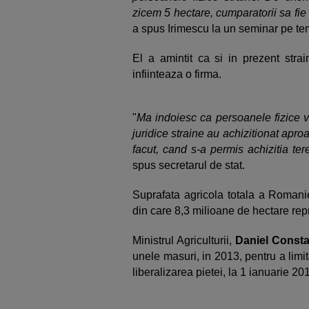
zicem 5 hectare, cumparatorii sa fie 
a spus Irimescu la un seminar pe tem
El a amintit ca si in prezent stra
infiinteaza o firma.
"
Ma indoiesc ca persoanele fizice 
juridice straine au achizitionat aproa
facut, cand s-a permis achizitia ter
spus secretarul de stat.
Suprafata agricola totala a Romani
din care 8,3 milioane de hectare repr
Ministrul Agriculturii,
Daniel Consta
unele masuri, in 2013, pentru a limi
liberalizarea pietei, la 1 ianuarie 20