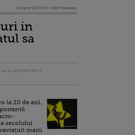
11 martie 2013 11:55 / 2440 vizualizari
uri in
tul sa
Ads by INTERNET PROTV
 la 20 de ani.
portantă
acro-
a secolului
raviețuit marii