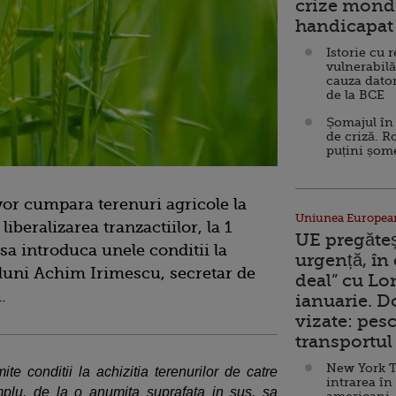
crize mondi
handicapat 
Istorie cu 
vulnerabilă
cauza dator
de la BCE
Șomajul în 
de criză. R
puțini șom
vor cumpara terenuri agricole la
Uniunea Europea
beralizarea tranzactiilor, la 1
UE pregăte
 sa introduca unele conditii la
urgență, în
t luni Achim Irimescu, secretar de
deal” cu Lo
.
ianuarie. 
vizate: pesc
transportul 
New York T
e conditii la achizitia terenurilor de catre
intrarea în
mplu, de la o anumita suprafata in sus, sa