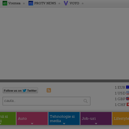
Vremea
PROTV NEWS
VOYO
1 EUR
1 USD
1 GBP
1 CHF
i si
Tehnologie si
Auto
Job-uri
Lifestyl
i
media