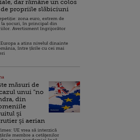
ale, dar rămâne un colos
de propriile slăbiciuni
repetiție: zona euro, extrem de
 la șocuri, în principal din
iilor. Avertisment îngrijorător
Europa a atins nivelul dinainte
omânia, între țările cu cei mai
eri
na
ște măsuri de
 cazul unui ”no
ndra, din
Domeniile
uitul şi
rutier şi aerian
imes: UE vrea să interzică
 țările membre a cetăţenilor