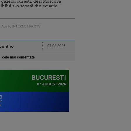
 gazelor rusești, deși Moscova
sibilul s-o scoată din ecuație
Ads by INTERNET PROTV
ncont.ro
07.08.2026
cele mai comentate