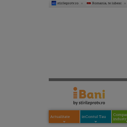
stirileprotv.ro
Romania, te iubesc
Compani
Actualitate
inContul Tau
industri