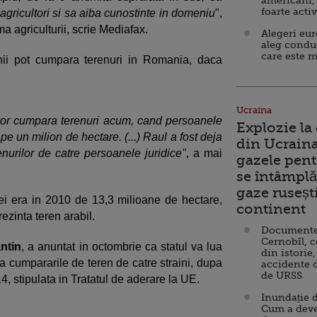
americani,
foarte acti
agricultori si sa aiba cunostinte in domeniu
",
a agriculturii, scrie Mediafax.
Alegeri eu
aleg condu
care este m
inii pot cumpara terenuri in Romania, daca
Ucraina
vor cumpara terenuri acum, cand persoanele
Explozie la
pe un milion de hectare. (...) Raul a fost deja
din Ucraina
enurilor de catre persoanele juridice"
, a mai
gazele pent
se întâmplă 
gaze ruseșt
ei era in 2010 de 13,3 milioane de hectare,
continent
ezinta teren arabil.
Documente d
Cernobîl, c
ntin
, a anuntat in octombrie ca statul va lua
din istorie,
ta cumpararile de teren de catre straini, dupa
accidente 
de URSS
14, stipulata in Tratatul de aderare la UE.
Inundație d
Cum a deve