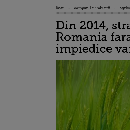
ibani
companii si industrii
agric
Din 2014, str
Romania fara 
impiedice van