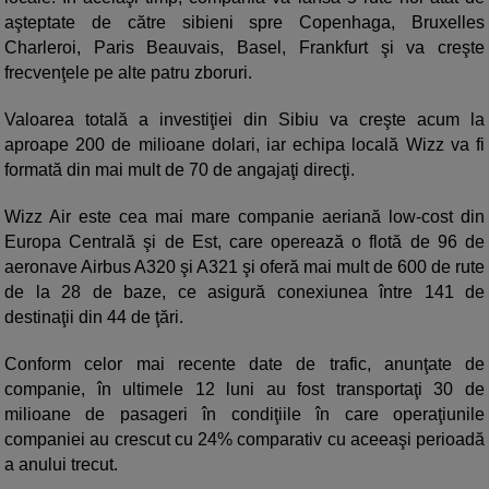
aşteptate de către sibieni spre Copenhaga, Bruxelles
Charleroi, Paris Beauvais, Basel, Frankfurt şi va creşte
frecvenţele pe alte patru zboruri.
Valoarea totală a investiţiei din Sibiu va creşte acum la
aproape 200 de milioane dolari, iar echipa locală Wizz va fi
formată din mai mult de 70 de angajaţi direcţi.
Wizz Air este cea mai mare companie aeriană low-cost din
Europa Centrală şi de Est, care operează o flotă de 96 de
aeronave Airbus A320 şi A321 şi oferă mai mult de 600 de rute
de la 28 de baze, ce asigură conexiunea între 141 de
destinaţii din 44 de ţări.
Conform celor mai recente date de trafic, anunţate de
companie, în ultimele 12 luni au fost transportaţi 30 de
milioane de pasageri în condiţiile în care operaţiunile
companiei au crescut cu 24% comparativ cu aceeaşi perioadă
a anului trecut.