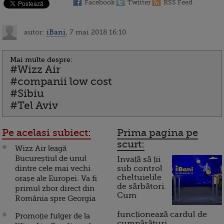
Facebook
Twitter
RSS Feed
autor:
iBani
, 7 mai 2018 16:10
Mai multe despre:
#Wizz Air
#companii low cost
#Sibiu
#Tel Aviv
Pe acelasi subiect:
Prima pagina pe
scurt:
Wizz Air leagă
Bucureștiul de unul
Invață să ții
dintre cele mai vechi
sub control
cheltuielile
orașe ale Europei. Va fi
de sărbători.
primul zbor direct din
Cum
România spre Georgia
funcționează cardul de
Promoție fulger de la
cumpărături