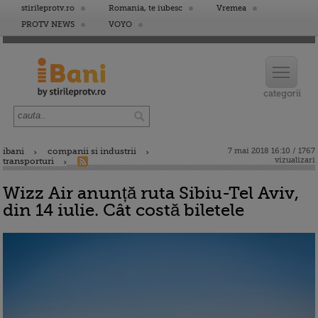
stirileprotv.ro
Romania, te iubesc
Vremea
PROTV NEWS
VOYO
ibani
companii si industrii
7 mai 2018 16:10 / 1767
vizualizari
transporturi
Wizz Air anunță ruta Sibiu-Tel Aviv,
din 14 iulie. Cât costă biletele