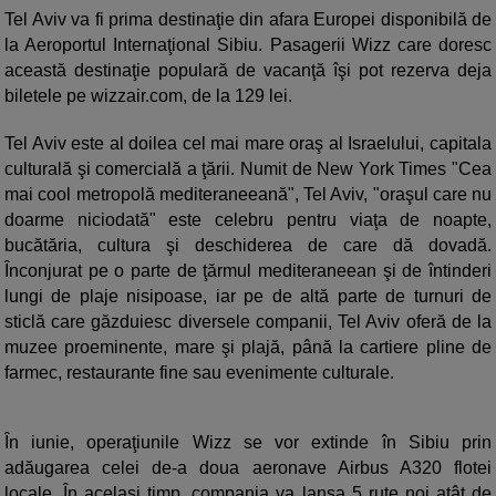
Tel Aviv va fi prima destinaţie din afara Europei disponibilă de
la Aeroportul Internaţional Sibiu. Pasagerii Wizz care doresc
această destinaţie populară de vacanţă îşi pot rezerva deja
biletele pe wizzair.com, de la 129 lei.
Tel Aviv este al doilea cel mai mare oraş al Israelului, capitala
culturală şi comercială a ţării. Numit de New York Times "Cea
mai cool metropolă mediteraneeană", Tel Aviv, "oraşul care nu
doarme niciodată" este celebru pentru viaţa de noapte,
bucătăria, cultura şi deschiderea de care dă dovadă.
Înconjurat pe o parte de ţărmul mediteraneean şi de întinderi
lungi de plaje nisipoase, iar pe de altă parte de turnuri de
sticlă care găzduiesc diversele companii, Tel Aviv oferă de la
muzee proeminente, mare şi plajă, până la cartiere pline de
farmec, restaurante fine sau evenimente culturale.
În iunie, operaţiunile Wizz se vor extinde în Sibiu prin
adăugarea celei de-a doua aeronave Airbus A320 flotei
locale. În acelaşi timp, compania va lansa 5 rute noi atât de