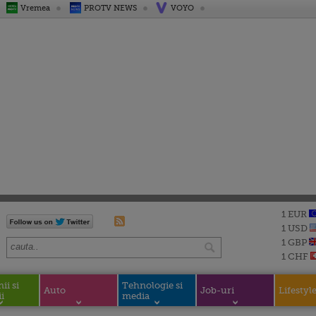
Vremea
PROTV NEWS
VOYO
1 EUR
1 USD
1 GBP
1 CHF
i si
Tehnologie si
Auto
Job-uri
Lifestyl
i
media