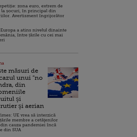
repetiție: zona euro, extrem de
 la șocuri, în principal din
iilor. Avertisment îngrijorător
Europa a atins nivelul dinainte
omânia, între țările cu cei mai
eri
na
ște măsuri de
 cazul unui ”no
ndra, din
Domeniile
uitul şi
rutier şi aerian
imes: UE vrea să interzică
 țările membre a cetăţenilor
 din cauza pandemiei încă
ve din SUA