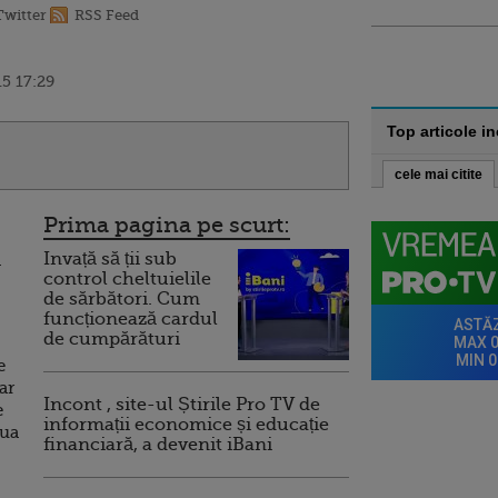
Twitter
RSS Feed
5 17:29
Top articole i
cele mai citite
Prima pagina pe scurt:
Invață să ții sub
n
control cheltuielile
de sărbători. Cum
funcționează cardul
de cumpărături
e
ar
Incont , site-ul Știrile Pro TV de
e
informații economice și educație
oua
financiară, a devenit iBani