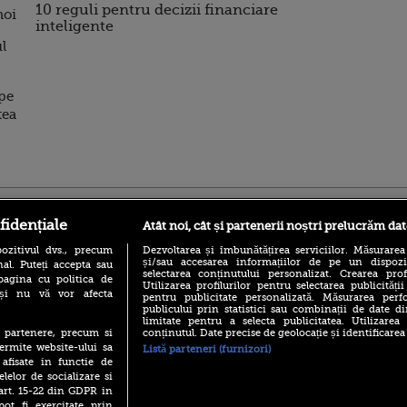
10 reguli pentru decizii financiare
noi
inteligente
ul
ape
tea
ro
foodstory.ro
Procinema.ro
fidențiale
Atât noi, cât și partenerii noștri prelucrăm dat
ozitivul dvs., precum
Dezvoltarea și îmbunătățirea serviciilor. Măsurarea
și/sau accesarea informațiilor de pe un dispoziti
al. Puteți accepta sau
selectarea conținutului personalizat. Crearea prof
pagina cu politica de
Utilizarea profilurilor pentru selectarea publicității
i și nu vă vor afecta
pentru publicitate personalizată. Măsurarea perfo
publicului prin statistici sau combinații de date di
limitate pentru a selecta publicitatea. Utilizarea
conținutul. Date precise de geolocație și identificarea
te partenere, precum si
(P) Descoperă Lumea
Nikolaj Coster-Wa
ermite website-ului sa
Listă parteneri (furnizori)
Evenimentelor din România
Urzeala Tronurilor
 afisate in functie de
cu Transilvania Events!
Annabelle Wallis,
elelor de socializare si
lui Sebastian Stan,
(P) Raku, gaming intens și o
 art. 15-22 din GDPR in
prinși într-o curs
pauză binemeritată cu...
pot fi exercitate prin