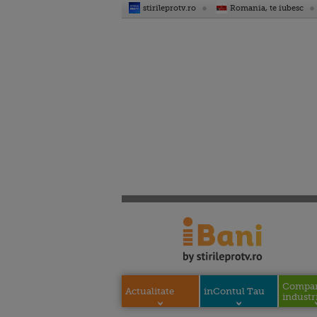
stirileprotv.ro
Romania, te iubesc
Compani
Actualitate
inContul Tau
industri