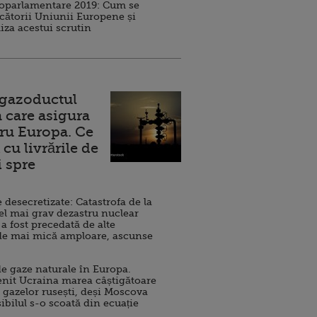
roparlamentare 2019: Cum se
cătorii Uniunii Europene și
iza acestui scrutin
 gazoductul
 care asigura
ru Europa. Ce
cu livrările de
i spre
esecretizate: Catastrofa de la
el mai grav dezastru nuclear
 a fost precedată de alte
de mai mică amploare, ascunse
e gaze naturale în Europa.
nit Ucraina marea câștigătoare
 gazelor rusești, deși Moscova
sibilul s-o scoată din ecuație