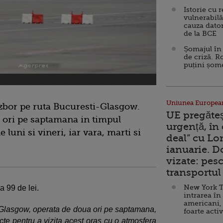
Istorie cu 
vulnerabilă
cauza dator
de la BCE
Șomajul în 
de criză. R
puțini șom
Uniunea Europea
 zbor pe ruta Bucuresti-Glasgow.
UE pregăte
a ori pe saptamana in timpul
urgență, în
e luni si vineri, iar vara, marti si
deal” cu Lo
ianuarie. 
vizate: pesc
transportul 
New York T
la 99 de lei.
intrarea în
americani,
 Glasgow, operata de doua ori pe saptamana,
foarte acti
ecte pentru a vizita acest oras cu o atmosfera