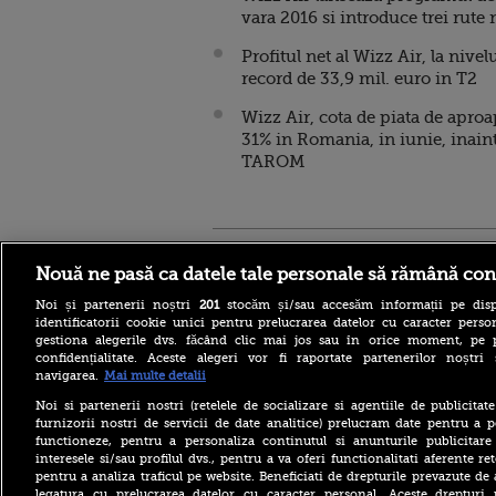
vara 2016 si introduce trei rute 
Profitul net al Wizz Air, la nivel
record de 33,9 mil. euro in T2
Wizz Air, cota de piata de apro
31% in Romania, in iunie, inain
TAROM
Stirileprotv.ro
ilike-it.
Nouă ne pasă ca datele tale personale să rămână con
Noi și partenerii noștri
201
stocăm și/sau accesăm informații pe disp
identificatorii cookie unici pentru prelucrarea datelor cu caracter person
gestiona alegerile dvs. făcând clic mai jos sau în orice moment, pe 
confidențialitate. Aceste alegeri vor fi raportate partenerilor noștr
navigarea.
Mai multe detalii
Ca în „Cartea Junglei”: un
urs din Suceava, surprins în
Noi si partenerii nostri (retelele de socializare si agentiile de publicita
timp ce se scarpină de
furnizorii nostri de servicii de date analitice) prelucram date pentru a p
copac, precum adevăratul
functioneze, pentru a personaliza continutul si anunturile publicitare
Baloo
interesele si/sau profilul dvs., pentru a va oferi functionalitati aferente ret
pentru a analiza traficul pe website. Beneficiati de drepturile prevazute de
Spania, măsură neașteptată
la frontiera cu Italia pe
legatura cu prelucrarea datelor cu caracter personal. Aceste drepturi 