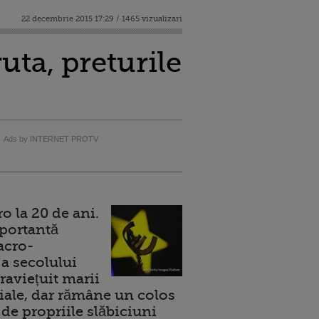
22 decembrie 2015 17:29 / 1465 vizualizari
uta, preturile
Ads by INTERNET PROTV
 la 20 de ani.
portantă
acro-
a secolului
raviețuit marii
ale, dar rămâne un colos
de propriile slăbiciuni