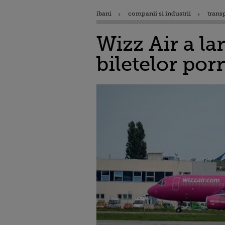
ibani
companii si industrii
trans
Wizz Air a la
biletelor porn