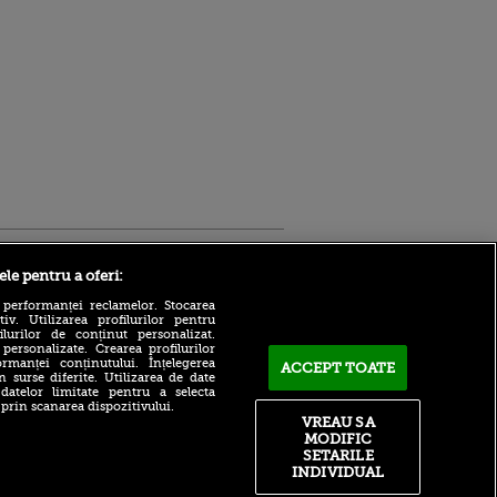
Sport.ro
ele pentru a oferi:
 performanței reclamelor. Stocarea
v. Utilizarea profilurilor pentru
ilurilor de conținut personalizat.
 personalizate. Crearea profilurilor
rmanței conținutului. Înțelegerea
ACCEPT TOATE
n surse diferite. Utilizarea de date
 datelor limitate pentru a selecta
 prin scanarea dispozitivului.
Imaginea cu Vladimir Putin
VREAU SA
ldau din
care a stârnit revoltă!
MODIFIC
 și
Ucrainenii acuză lipsă de
 logodnica
SETARILE
reacție la nivel mondial
 sunt
INDIVIDUAL
ă criminală
Superstarul de la