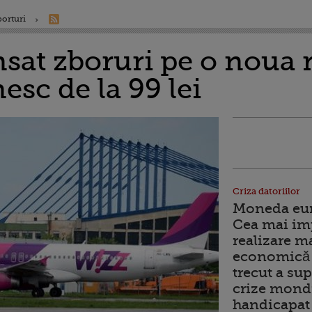
porturi
nsat zboruri pe o noua r
esc de la 99 lei
Criza datoriilor
Moneda euro
Cea mai im
realizare m
economică 
trecut a sup
crize mondi
handicapat 