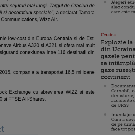
Alegeri eu
pentru sejururi mai lungi. Targul de Craciun de
aleg condu
care este m
ii si decoratiuni speciale",
a declarat Tamara
 Communications, Wizz Air.
Ucraina
ie low-cost din Europa Centrala si de Est,
Explozie la
onave Airbus A320 si A321 si ofera mai mult
din Ucraina
igurand conexiunea intre 116 destinatii din
gazele pent
se întâmplă 
gaze ruseșt
e 2015, compania a transportat 16,5 milioane
continent
Documente d
Cernobîl, c
Stock Exchange cu abrevierea WIZZ si este
din istorie,
50 si FTSE All-Shares.
accidente 
de URSS
Inundație d
Cum a deve
de pe urma
t
face tot po