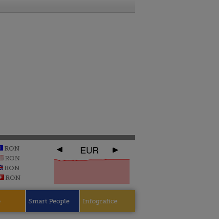
EUR
RON
RON
RON
RON
e
Smart People
Infografice