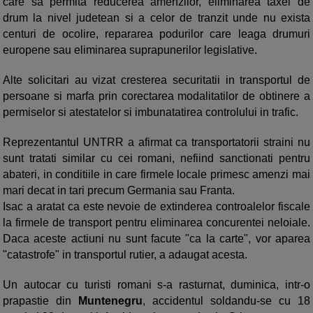
care sa permita reducerea amenzilor, eliminarea taxei de
drum la nivel judetean si a celor de tranzit unde nu exista
centuri de ocolire, repararea podurilor care leaga drumuri
europene sau eliminarea suprapunerilor legislative.
Alte solicitari au vizat cresterea securitatii in transportul de
persoane si marfa prin corectarea modalitatilor de obtinere a
permiselor si atestatelor si imbunatatirea controlului in trafic.
Reprezentantul UNTRR a afirmat ca transportatorii straini nu
sunt tratati similar cu cei romani, nefiind sanctionati pentru
abateri, in conditiile in care firmele locale primesc amenzi mai
mari decat in tari precum Germania sau Franta.
Isac a aratat ca este nevoie de extinderea controalelor fiscale
la firmele de transport pentru eliminarea concurentei neloiale.
Daca aceste actiuni nu sunt facute "ca la carte", vor aparea
"catastrofe" in transportul rutier, a adaugat acesta.
Un autocar cu turisti romani s-a rasturnat, duminica, intr-o
prapastie din
Muntenegru
, accidentul soldandu-se cu 18