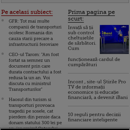
Pe acelasi subiect:
Prima pagina pe
scurt:
GFR: Tot mai multe
companii de transporturi
Invață să ții
ocolesc Romania din
sub control
cheltuielile
cauza starii precare a
de sărbători.
infrastructurii feroviare
Cum
CEO-ul Tarom: "Am fost
funcționează cardul de
fortat sa semnez un
cumpărături
document prin care
durata contractului a fost
redusa la un an. Voi
Incont , site-ul Știrile Pro
discuta cu ministrul
TV de informații
Transporturilor"
economice și educație
financiară, a devenit iBani
Haosul din turism si
transporturi provoaca
tragedii pe sosele, cat
10 reguli pentru decizii
pierdem din pensie daca
financiare inteligente
donam statului 300 lei pe
an, iar emirul Qatarului