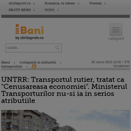
stirileprotv.ro
Romania, te iubesc
Vremea
PROTV NEWS
VOYO
ibani
companii si industrii
28 iunie 2013 12:30 / 379
vizualizari
transporturi
UNTRR: Transportul rutier, tratat ca
"Cenusareasa economiei". Ministerul
Transporturilor nu-si ia in serios
atributiile