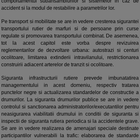
comportamentul subansamblurilor si sistemelor in caz de
accident si la modul de restabilire a parametrilor lor.
Pe transport si mobilitate se are in vedere cresterea sigurantei
transportului rutier de marfuri si de persoane prin curse
regulate si promovarea transportului combinat. De asemenea,
tot la acest capitol este vorba despre revizuirea
reglementarilor de dezvoltare urbana: autostrazi si centuri
ocolitoare, limitarea extinderii intravilanului, restrictionarea
construirii adiacent arterelor de tranzit si ocolitoare.
Siguranta infrastructurii rutiere prevede imbunatatirea
managementului in acest domeniu, respectiv tratarea
punctelor negre si actualizarea standardelor de constructie a
drumurilor. La siguranta drumurilor publice se are in vedere
controlul si sanctionarea administratorilor/executantilor pentru
neasigurarea viabilitatii drumului in conditii de siguranta si
inspectii de siguranta rutiera periodica si la accidentele grave.
Se are in vedere realizarea de amenajari speciale destinate
participantilor vulnerabili la trafic: elaborarea de standarde