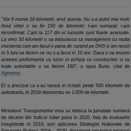
"
Vor fi numai 18 kilometri, anul acesta. Nu s-a putut mai mult.
Anul viitor o sa fie 150 de kilometri. I-am numarat, i-am
reconfirmat. Cam la 117 din ei lucrurile sunt foarte avansate.
La vreo 30 kilometri o sa trebuiasca sa manageriem cu multa
insistenta cum am facut-o pana de curand pe DN5 si am reusit
in 5 luni sa facem ce nu s-a facut in 10 ani. Daca o sa reusim
aceeasi performanta cu lucru in echipa cu constructori si cu
toate autoritatile o sa facem 150
", a spus Buse, citat de
Agerpres
.
El a precizat ca s-au lansat in licitatii peste 500 kilometri de
autostrada, in 2018 depasindu-se 1.000 de kilometri.
Ministerul Transporturilor vrea sa reduca la jumatate numarul
de decese din traficul rutier pana in 2020, fata de evaluarile
inregistrate in 2010, prin aplicarea Strategiei Nationale de
Siguranta Rutiera 2016 - 2020, document prezentat miercuri