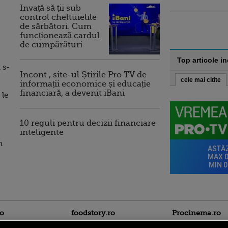
Invață să ții sub
control cheltuielile
de sărbători. Cum
funcționează cardul
de cumpărături
Top articole i
 s-
Incont , site-ul Știrile Pro TV de
cele mai citite
informații economice și educație
financiară, a devenit iBani
 le
10 reguli pentru decizii financiare
inteligente
n
ro
foodstory.ro
Procinema.ro