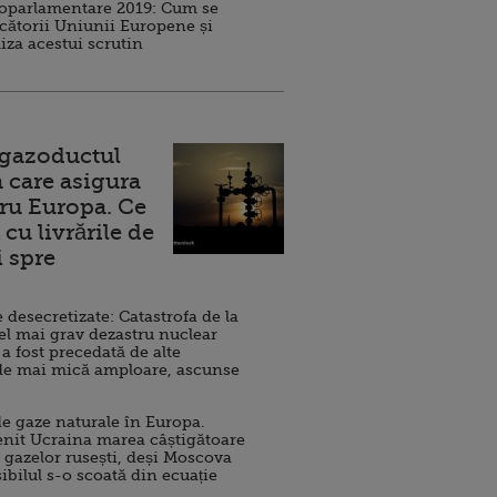
roparlamentare 2019: Cum se
cătorii Uniunii Europene și
iza acestui scrutin
 gazoductul
 care asigura
ru Europa. Ce
cu livrările de
i spre
esecretizate: Catastrofa de la
el mai grav dezastru nuclear
 a fost precedată de alte
de mai mică amploare, ascunse
e gaze naturale în Europa.
nit Ucraina marea câștigătoare
 gazelor rusești, deși Moscova
sibilul s-o scoată din ecuație