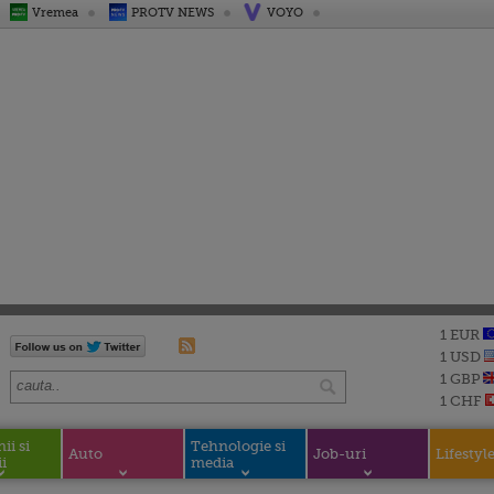
Vremea
PROTV NEWS
VOYO
1 EUR
1 USD
1 GBP
1 CHF
i si
Tehnologie si
Auto
Job-uri
Lifestyl
i
media