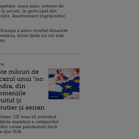
repetiție: zona euro, extrem de
 la șocuri, în principal din
iilor. Avertisment îngrijorător
Europa a atins nivelul dinainte
omânia, între țările cu cei mai
eri
na
ște măsuri de
 cazul unui ”no
ndra, din
Domeniile
uitul şi
rutier şi aerian
imes: UE vrea să interzică
 țările membre a cetăţenilor
 din cauza pandemiei încă
ve din SUA