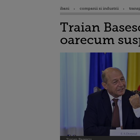
ibani
companii si industrii
trans
Traian Bases
oarecum susp
Traian Basescu