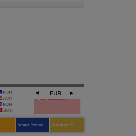
EUR
RON
RON
RON
RON
e
Smart People
Infografice