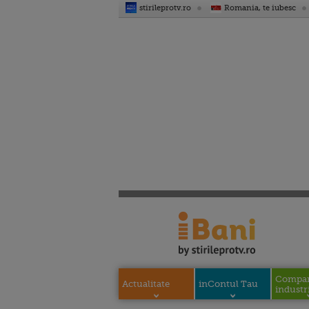
stirileprotv.ro
Romania, te iubesc
Compani
Actualitate
inContul Tau
industri