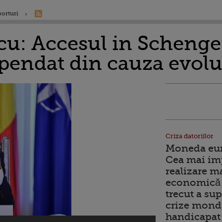
porturi
cu: Accesul in Schenge
endat din cauza evolut
Criza datoriilor
Moneda euro
Cea mai im
realizare m
economică 
trecut a sup
crize mondi
handicapat 