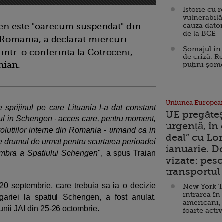
Istorie cu 
vulnerabilă
n este "oarecum suspendat" din
cauza dator
de la BCE
 Romania, a declarat miercuri
Șomajul în 
intr-o conferinta la Cotroceni,
de criză. R
anian.
puțini șom
Uniunea Europea
 sprijinul pe care Lituania l-a dat constant
UE pregăte
ul in Schengen - acces care, pentru moment,
urgență, în
lutiilor interne din Romania - urmand ca in
deal” cu Lo
e drumul de urmat pentru scurtarea perioadei
ianuarie. 
bra a Spatiului Schengen
", a spus Traian
vizate: pesc
transportul 
20 septembrie, care trebuia sa ia o decizie
New York T
intrarea în
ariei la spatiul Schengen, a fost anulat.
americani,
unii JAI din 25-26 octombrie.
foarte acti