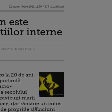
12 septembrie 2012 12:59 / 175 vizualizari
n este
iilor interne
Ads by INTERNET PROTV
 la 20 de ani.
portantă
acro-
a secolului
raviețuit marii
ale, dar rămâne un colos
de propriile slăbiciuni