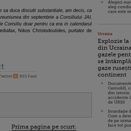
Alegeri eu
aleg condu
sa duca discutii substantiale, am decis, ca
care este m
 reuniunea din septembrie a Consiliului JAI.
 Consiliu doar pentru ca era in calendarul
ediafax, Nikos Christodoulides, purtator de
Ucraina
Explozie la
din Ucraina
gazele pent
se întâmplă 
t
gaze ruseșt
continent
Twitter
RSS Feed
Documente d
Cernobîl, c
din istorie,
accidente 
de URSS
Inundație d
Cum a deve
de pe urma
face tot po
Prima pagina pe scurt: