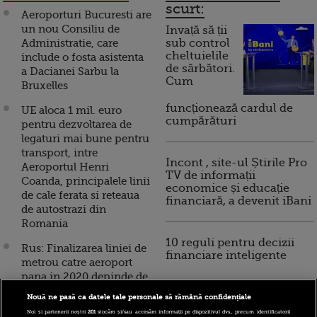
scurt:
Aeroporturi Bucuresti are
un nou Consiliu de
Invață să ții
Administratie, care
sub control
cheltuielile
include o fosta asistenta
de sărbători.
a Dacianei Sarbu la
Cum
Bruxelles
funcționează cardul de
UE aloca 1 mil. euro
cumpărături
pentru dezvoltarea de
legaturi mai bune pentru
transport, intre
Incont , site-ul Știrile Pro
Aeroportul Henri
TV de informații
Coanda, principalele linii
economice și educație
de cale ferata si reteaua
financiară, a devenit iBani
de autostrazi din
Romania
10 reguli pentru decizii
Rus: Finalizarea liniei de
financiare inteligente
metrou catre aeroport
pana in 2020 depinde de
“cat de nemti vom reusi
Nouă ne pasă ca datele tale personale să rămână confidențiale
sa fim”. Ce se intampla
Noi și partenerii noștri
201
stocăm și/sau accesăm informații pe dispozitivul dvs., precum identificatorii