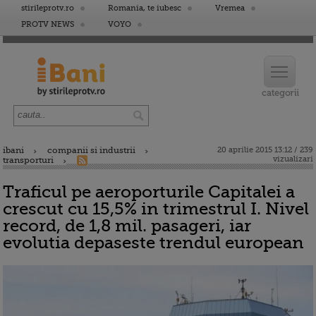
stirileprotv.ro
Romania, te iubesc
Vremea
PROTV NEWS
VOYO
ibani
companii si industrii
20 aprilie 2015 13:12 / 239
vizualizari
transporturi
Traficul pe aeroporturile Capitalei a
crescut cu 15,5% in trimestrul I. Nivel
record, de 1,8 mil. pasageri, iar
evolutia depaseste trendul european