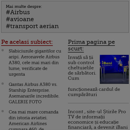
Mai multe despre:
#Airbus
#avioane
#transport aerian
Pe acelasi subiect:
Prima pagina pe
scurt:
Slabiciunile gigantilor cu
aripi. Aeronavele Airbus
Invață să ții
A380, cele mai mari din
sub control
cheltuielile
lume, verificate de
de sărbători.
urgenta
Cum
Qantas Airbus A380 vs.
funcționează cardul de
Starship Enterprise.
cumpărături
Asemanarile incredibile.
GALERIE FOTO
Incont , site-ul Știrile Pro
Cea mai mare comanda
TV de informații
din istoria aviatiei.
economice și educație
American Airlines
financiară, a devenit iBani
cumpara 460 de