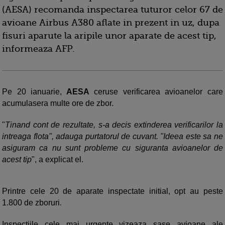
(AESA) recomanda inspectarea tuturor celor 67 de
avioane Airbus A380 aflate in prezent in uz, dupa
fisuri aparute la aripile unor aparate de acest tip,
informeaza AFP.
Pe 20 ianuarie,
AESA
ceruse verificarea avioanelor care
acumulasera multe ore de zbor.
"
Tinand cont de rezultate, s-a decis extinderea verificarilor la
intreaga flota", adauga purtatorul de cuvant. "Ideea este sa ne
asiguram ca nu sunt probleme cu siguranta avioanelor de
acest tip
", a explicat el.
Printre cele 20 de aparate inspectate initial, opt au peste
1.800 de zboruri.
Inspectiile cele mai urgente vizeaza sase avioane ale