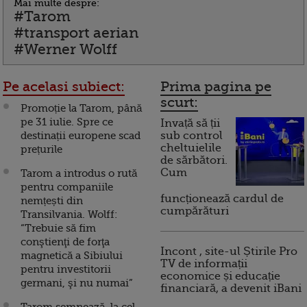
Mai multe despre:
#Tarom
#transport aerian
#Werner Wolff
Pe acelasi subiect:
Prima pagina pe
scurt:
Promoție la Tarom, până
pe 31 iulie. Spre ce
Invață să ții
destinații europene scad
sub control
cheltuielile
prețurile
de sărbători.
Cum
Tarom a introdus o rută
pentru companiile
funcționează cardul de
nemțești din
cumpărături
Transilvania. Wolff:
“Trebuie să fim
conştienţi de forţa
Incont , site-ul Știrile Pro
magnetică a Sibiului
TV de informații
pentru investitorii
economice și educație
germani, şi nu numai”
financiară, a devenit iBani