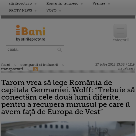
stirileprotv.ro
Romania, te iubesc
Vremea
PROTV NEWS
VOYO
ibani
companii si industrii
27 iulie 2018 13:38 / 1119
vizualizari
transporturi
Tarom vrea să lege România de
capitala Germaniei. Wolff: “Trebuie să
conectăm cele două lumi diferite,
pentru a recupera minusul pe care îl
avem faţă de Europa de Vest”