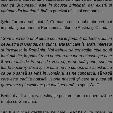
clar că Bucureştiul este în focusul principal, dar există şi
variante din interiorul ţării
", a precizat oficialul companiei.
Şeful Tarom a subliniat că Germania este unul dintre cei mai
importanţi parteneri ai României, alături de Austria şi Olanda.
"
Germania este unul dintre cei mai importanţi parteneri, alături
de Austria şi Olanda, dar sunt şi alte ţări care îşi arată interesul
şi investesc în România. Noi trebuie să conectăm cele două
lumi diferite, în primul rând pentru a recupera minusul pe care
îl avem faţă de Europa de Vest şi, pe de altă parte, suntem
foarte bucuroşi dacă şi cei care nu ne cunosc iau acest lucru
ca pe o şansă să vină în România, să ne cunoască, să vadă
care este tradiţia noastră, istoria noastră şi care ar putea să
genereze o plusvaloare per total general
", a spus Wolff.
Berlinul ar fi a cincea destinaţie pe care Tarom o operează pe
relaţia cu Germania.
"
Ar fi a cincea destinaţie pe care TAROM o va opera pe