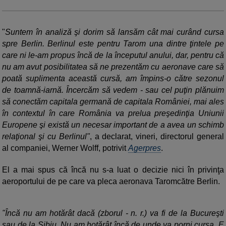
"
Suntem în analiză şi dorim să lansăm cât mai curând cursa
spre Berlin. Berlinul este pentru Tarom una dintre ţintele pe
care ni le-am propus încă de la începutul anului, dar, pentru că
nu am avut posibilitatea să ne prezentăm cu aeronave care să
poată suplimenta această cursă, am împins-o către sezonul
de toamnă-iarnă. Încercăm să vedem - sau cel puţin plănuim
să conectăm capitala germană de capitala României, mai ales
în contextul în care România va prelua preşedinţia Uniunii
Europene şi există un necesar important de a avea un schimb
relaţional şi cu Berlinul"
, a declarat, vineri, directorul general
al companiei, Werner Wolff, potrivit
Agerpres
.
El a mai spus că încă nu s-a luat o decizie nici în privinţa
aeroportului de pe care va pleca aeronava Taromcătre Berlin.
"Încă nu am hotărât dacă (zborul - n. r.) va fi de la Bucureşti
sau de la Sibiu. Nu am hotărât încă de unde va porni cursa. E