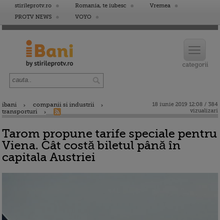
stirileprotv.ro
Romania, te iubesc
Vremea
PROTV NEWS
VOYO
ibani
companii si industrii
18 iunie 2019 12:08 / 384
vizualizari
transporturi
Tarom propune tarife speciale pentru
Viena. Cât costă biletul până în
capitala Austriei