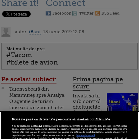
Share it!
Connect
Facebook
Twitter
RSS Feed
autor:
iBani
, 18 iunie 2019 12:08
Mai multe despre:
#Tarom
#bilete de avion
Pe acelasi subiect:
Prima pagina pe
scurt:
Tarom zboară din
Maramureș spre Antalya.
Invață să ții
O agenție de turism
sub control
cheltuielile
lansează un zbor charter
de sărbători.
din Baia Mare
Cum
Nouă ne pasă ca datele tale personale să rămână confidențiale
Tarom are un nou
Noi și partenerii noștri
201
stocăm și/sau accesăm informații pe dispozitivul dvs., precum identificatorii
funcționează cardul de
cookie unici pentru prelucrarea datelor cu caracter personal. Puteți accepta sau gestiona alegerile dvs.
director interimar
făcând clic mai jos sau în orice moment, pe pagina cu politica de confidențialitate. Aceste alegeri vor fi
cumpărături
raportate partenerilor noștri și nu vă vor afecta navigarea.
Mai multe detalii
Noi si partenerii nostri (retelele de socializare si agentiile de publicitate partenere, precum si furnizorii