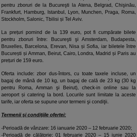
pentru zboruri de la Bucureşti la Atena, Belgrad, Chişinău,
Frankfurt, Hamburg, Istanbul, Lyon, Munchen, Praga, Roma,
Stockholm, Salonic, Tbilisi și Tel Aviv.
La prețuri pornind de la 139 euro, pot fi cumpărate bilete
pentru zboruri între: Bucureşti şi Amsterdam, Budapesta,
Bruxelles, Barcelona, Erevan, Nisa și Sofia, iar biletele între
București și Amman, Beirut, Cairo, Londra, Madrid și Paris au
prețuri de 159 euro.
Oferta include: zbor dus-întors, cu toate taxele incluse, un
bagaj de mână de 10 kg, un bagaj de cală de 23 kg (30 kg
pentru Roma, Amman şi Beirut), check-in online sau la
aeroport și catering la bord. Locurile sunt limitate la aceste
tarife, iar oferta se supune unor termeni şi condiţii.
Termenii şi condiţiile ofertei:
-Perioadă de vânzare: 16 ianuarie 2020 – 12 februarie 2020;
-Perioadă de călătorie: 01 februarie 2020 – 15 iunie 2020