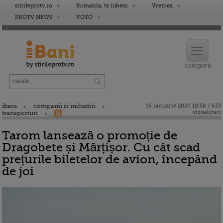
stirileprotv.ro
Romania, te iubesc
Vremea
PROTV NEWS
VOYO
ibani
companii si industrii
16 ianuarie 2020 10:58 / 633
vizualizari
transporturi
Tarom lansează o promoție de
Dragobete și Mărțișor. Cu cât scad
prețurile biletelor de avion, începând
de joi