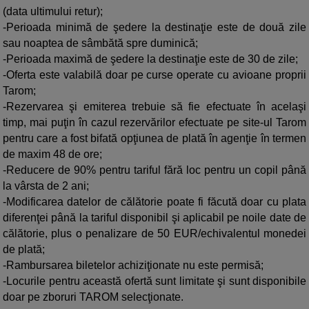
(data ultimului retur);
-Perioada minimă de şedere la destinaţie este de două zile
sau noaptea de sâmbătă spre duminică;
-Perioada maximă de şedere la destinaţie este de 30 de zile;
-Oferta este valabilă doar pe curse operate cu avioane proprii
Tarom;
-Rezervarea şi emiterea trebuie să fie efectuate în acelaşi
timp, mai puţin în cazul rezervărilor efectuate pe site-ul Tarom
pentru care a fost bifată opţiunea de plată în agenţie în termen
de maxim 48 de ore;
-Reducere de 90% pentru tariful fără loc pentru un copil până
la vârsta de 2 ani;
-Modificarea datelor de călătorie poate fi făcută doar cu plata
diferenţei până la tariful disponibil şi aplicabil pe noile date de
călătorie, plus o penalizare de 50 EUR/echivalentul monedei
de plată;
-Rambursarea biletelor achiziţionate nu este permisă;
-Locurile pentru această ofertă sunt limitate şi sunt disponibile
doar pe zboruri TAROM selecţionate.