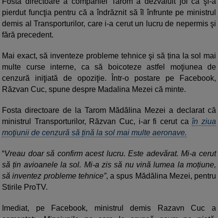
Fosta directoare a companiei Tarom a dezvăluit joi că şi-a
pierdut funcţia pentru că a îndrăznit să îl înfrunte pe ministrul
demis al Transporturilor, care i-a cerut un lucru de nepermis şi
fără precedent.
Mai exact, să inventeze probleme tehnice şi să țina la sol mai
multe curse interne, ca să boicoteze astfel moţiunea de
cenzură iniţiată de opoziţie. Într-o postare pe Facebook,
Răzvan Cuc, spune despre Madalina Mezei că minte.
Fosta directoare de la Tarom Mădălina Mezei a declarat că
ministrul Transporturilor, Răzvan Cuc, i-ar fi cerut ca
în ziua
moţiunii de cenzură să țină la sol mai multe aeronave.
“
Vreau doar să confirm acest lucru. Este adevărat. Mi-a cerut
să țin avioanele la sol. Mi-a zis să nu vină lumea la moțiune,
să inventez probleme tehnice”
, a spus Mădălina Mezei, pentru
Stirile ProTV.
Imediat, pe Facebook, ministrul demis Razavn Cuc a