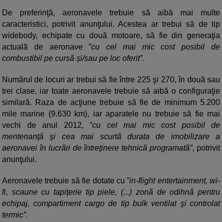
De preferinţă, aeronavele trebuie să aibă mai multe
caracteristici, potrivit anunţului. Acestea ar trebui să de tip
widebody, echipate cu două motoare, să fie din generaţia
actuală de aeronave ”
cu cel mai mic cost posibil de
combustibil pe cursă şi/sau pe loc oferit”.
Numărul de locuri ar trebui să fie între 225 şi 270, în două sau
trei clase, iar toate aeronavele trebuie să aibă o configuraţie
similară. Raza de acţiune trebuie să fie de minimum 5.200
mile marine (9.630 km), iar aparatele nu trebuie să fie mai
vechi de anul 2012, ”
cu cel mai mic cost posibil de
mentenanţă şi cea mai scurtă durata de imobilizare a
aeronavei în lucrări de întreţinere tehnică programată”
, potrivit
anunţului.
Aeronavele trebuie să fie dotate cu ”
in-flight entertainment, wi-
fi, scaune cu tapiţerie tip piele, (...) zonă de odihnă pentru
echipaj, compartiment cargo de tip bulk ventilat şi controlat
termic”.