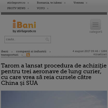
stirileprotv.ro
Romania, te iubesc
Vremea
PROTV NEWS
VOYO
ibani
companii si industrii
4 august 2017 09:46 / 1288
vizualizari
transporturi
Tarom a lansat procedura de achiziţie
pentru trei aeronave de lung curier,
cu care vrea să reia cursele către
China și SUA