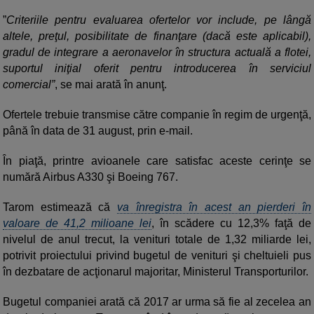
”
Criteriile pentru evaluarea ofertelor vor include, pe lângă
altele, preţul, posibilitate de finanţare (dacă este aplicabil),
gradul de integrare a aeronavelor în structura actuală a flotei,
suportul iniţial oferit pentru introducerea în serviciul
comercial”
, se mai arată în anunţ.
Ofertele trebuie transmise către companie în regim de urgenţă,
până în data de 31 august, prin e-mail.
În piaţă, printre avioanele care satisfac aceste cerinţe se
numără Airbus A330 şi Boeing 767.
Tarom estimează că
va înregistra în acest an pierderi în
valoare de 41,2 milioane lei
, în scădere cu 12,3% faţă de
nivelul de anul trecut, la venituri totale de 1,32 miliarde lei,
potrivit proiectului privind bugetul de venituri şi cheltuieli pus
în dezbatare de acţionarul majoritar, Ministerul Transporturilor.
Bugetul companiei arată că 2017 ar urma să fie al zecelea an