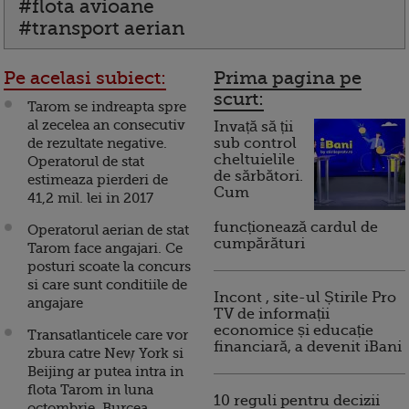
#flota avioane
#transport aerian
Pe acelasi subiect:
Prima pagina pe
scurt:
Tarom se indreapta spre
al zecelea an consecutiv
Invață să ții
de rezultate negative.
sub control
cheltuielile
Operatorul de stat
de sărbători.
estimeaza pierderi de
Cum
41,2 mil. lei in 2017
funcționează cardul de
Operatorul aerian de stat
cumpărături
Tarom face angajari. Ce
posturi scoate la concurs
si care sunt conditiile de
Incont , site-ul Știrile Pro
angajare
TV de informații
economice și educație
Transatlanticele care vor
financiară, a devenit iBani
zbura catre New York si
Beijing ar putea intra in
flota Tarom in luna
10 reguli pentru decizii
octombrie. Burcea