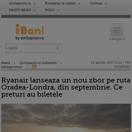
stirileprotv.ro
Romania, te iubesc
Vremea
PROTV NEWS
VOYO
ibani
companii si industrii
14 aprilie 2017 11:12 / 780
vizualizari
transporturi
Ryanair lanseaza un nou zbor pe ruta
Oradea-Londra, din septembrie. Ce
preturi au biletele