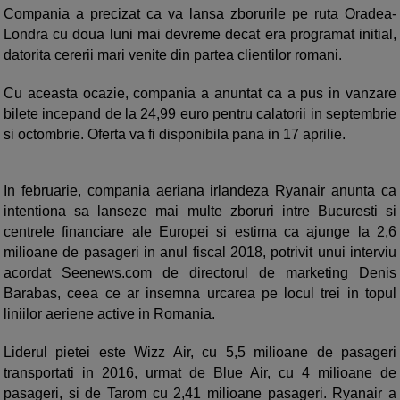
Compania a precizat ca va lansa zborurile pe ruta Oradea-
Londra cu doua luni mai devreme decat era programat initial,
datorita cererii mari venite din partea clientilor romani.
Cu aceasta ocazie, compania a anuntat ca a pus in vanzare
bilete incepand de la 24,99 euro pentru calatorii in septembrie
si octombrie. Oferta va fi disponibila pana in 17 aprilie.
In februarie, compania aeriana irlandeza Ryanair anunta ca
intentiona sa lanseze mai multe zboruri intre Bucuresti si
centrele financiare ale Europei si estima ca ajunge la 2,6
milioane de pasageri in anul fiscal 2018, potrivit unui interviu
acordat Seenews.com de directorul de marketing Denis
Barabas, ceea ce ar insemna urcarea pe locul trei in topul
liniilor aeriene active in Romania.
Liderul pietei este Wizz Air, cu 5,5 milioane de pasageri
transportati in 2016, urmat de Blue Air, cu 4 milioane de
pasageri, si de Tarom cu 2,41 milioane pasageri. Ryanair a