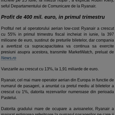
incheie pe 25 iulie, la miezul noptii”
, a explicat Robin Kiely,
seful Departamentului de Comunicare de la Ryanair.
Profit de 400 mil. euro, in primul trimestru
Profitul net al operatorului aerian low-cost Ryanair a crescut
cu 55% in primul trimestru fiscal incheiat in iunie, la 397
milioane de euro, sustinut de preturile biletelor, dar compania
a avertizat ca supracapacitatea va continua sa exercite
presiuni asupra acestora, transmite MarketWatch, preluat de
News.ro
Vanzarile au crescut cu 13%, la 1,91 miliarde de euro.
Ryanair, cel mai mare operator aerian din Europa in functie de
numarul de pasageri, a anuntat ca pretul mediu al biletelor a
crescut cu 1%, datorita rezervarilor numeroase din perioada
Pastelui.
Datorita gradului mare de ocupare a avioanelor, Ryanair a
majorat estimarea referitoare la numarul pasagerilor pe care ii