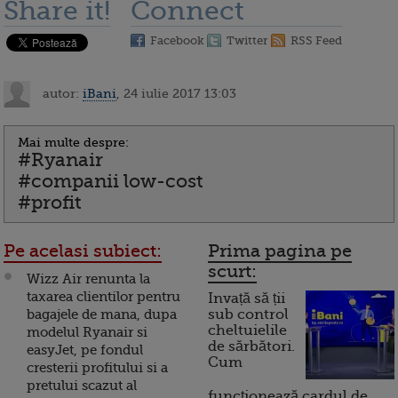
Share it!
Connect
Facebook
Twitter
RSS Feed
autor:
iBani
, 24 iulie 2017 13:03
Mai multe despre:
#Ryanair
#companii low-cost
#profit
Pe acelasi subiect:
Prima pagina pe
scurt:
Wizz Air renunta la
taxarea clientilor pentru
Invață să ții
bagajele de mana, dupa
sub control
cheltuielile
modelul Ryanair si
de sărbători.
easyJet, pe fondul
Cum
cresterii profitului si a
pretului scazut al
funcționează cardul de