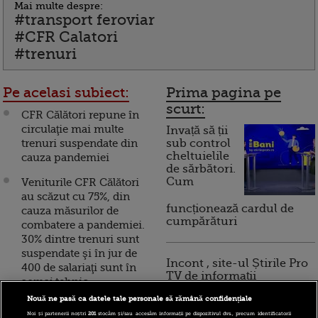
Mai multe despre:
#transport feroviar
#CFR Calatori
#trenuri
Pe acelasi subiect:
Prima pagina pe
scurt:
CFR Călători repune în
circulaţie mai multe
Invață să ții
trenuri suspendate din
sub control
cheltuielile
cauza pandemiei
de sărbători.
Cum
Veniturile CFR Călători
au scăzut cu 75%, din
funcționează cardul de
cauza măsurilor de
cumpărături
combatere a pandemiei.
30% dintre trenuri sunt
suspendate şi în jur de
Incont , site-ul Știrile Pro
400 de salariaţi sunt în
TV de informații
şomaj tehnic
economice și educație
Nouă ne pasă ca datele tale personale să rămână confidențiale
financiară, a devenit iBani
Angajații CFR ar putea
Noi și partenerii noștri
201
stocăm și/sau accesăm informații pe dispozitivul dvs., precum identificatorii