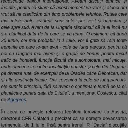
redeschide traficul internaţional. Aveam discuţii tehnice şi
înainte, pentru că ştiam că acest moment va veni şi atunci am
vrut să ne clarificăm din timp problemele tehnice. Rutele cele
mai interesante, evident, sunt cele spre vest şi oarecum şi
cele spre sud. Avem de la Ungaria răspunsul că la ei încă nu
s-a clarificat data de la care se va relua. O estimare că după
20 iunie, cel mai probabil la 1 iulie, vor fi gata să reia toate
trenurile pe care le-am avut - cele de lung parcurs, pentru că
noi cu Ungaria mai avem şi o grupă de trenuri pentru micul
trafic de frontieră, funcţie făcută de automotoare, mai micuţe,
unde oamenii trec între localităţile noastre şi cele din Ungaria,
pe diverse rute, de exemplu de la Oradea către Debrecen, dar
şi alte destinaţii locale. Dar, revenind la cele de lung parcurs,
ele sunt în principiu, fără să avem o confirmare fermă de la ei,
planificate pentru data de 1 iulie"
, a menţionat Costescu, citat
de
Agerpres
.
În ceea ce priveşte reluarea legăturii feroviare cu Austria,
directorul CFR Călători a precizat că se doreşte devansarea
termenului de 1 iulie, însă pentru trenul IR "Dacia" discuţiile