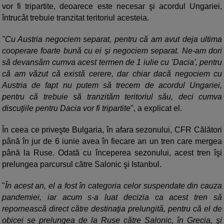
vor fi tripartite, deoarece este necesar şi acordul Ungariei,
întrucât trebuie tranzitat teritoriul acesteia.
"Cu Austria negociem separat, pentru că am avut deja ultima
cooperare foarte bună cu ei şi negociem separat. Ne-am dori
să devansăm cumva acest termen de 1 iulie cu 'Dacia', pentru
că am văzut că există cerere, dar chiar dacă negociem cu
Austria de fapt nu putem să trecem de acordul Ungariei,
pentru că trebuie să tranzităm teritoriul său, deci cumva
discuţiile pentru Dacia vor fi tripartite
", a explicat el.
În ceea ce priveşte Bulgaria, în afara sezonului, CFR Călători
până în jur de 6 iunie avea în fiecare an un tren care mergea
până la Ruse. Odată cu începerea sezonului, acest tren îşi
prelungea parcursul către Salonic şi Istanbul.
"
În acest an, el a fost în categoria celor suspendate din cauza
pandemiei, iar acum s-a luat decizia ca acest tren să
repornească direct către destinaţia prelungită, pentru că el de
obicei se prelungea de la Ruse către Salonic, în Grecia, şi