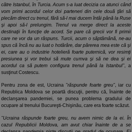
către Istanbul, în Turcia. Acum s-a luat decizia ca atunci când
vom primi acordul celor doi parteneri din cele două ţări să
plecăm direct cu trenul, fără să-l mai ducem întâi până la Ruse
şi apoi să-l prelungim. Trenul va merge direct la aceste
destinaţii în funcţie de acord. Se pare că grecii vor fi primii
care ne vor da un răspuns. Turcii, acum o săptămână, ne-au
spus că încă nu au luat o hotărâre, dar părerea mea este că şi
ei, care au o industrie hotelieră foarte puternică, vor resimţi
presiunea şi vor trebui să mute cumva şi să ne dea şi ei
acordul ca să putem configura trenul până la Istanbul"
, a
susţinut Costescu.
Pentru zona de est, Ucraina
"răspunde foarte greu"
, iar cu
Republica Moldova se poartă discuţii, pentru că, înainte de
declanşarea pandemiei, se punea problema gradului de
ocupare al trenului Bucureşti-Chişinău, care era foarte scăzut.
"Ucraina răspunde foarte greu, nu avem nimic de la ei. În
cazul Republicii Moldova, am avut chiar înainte de a se
declanşa pandemia nişte discuţii pe gradul de ocupare. Ei