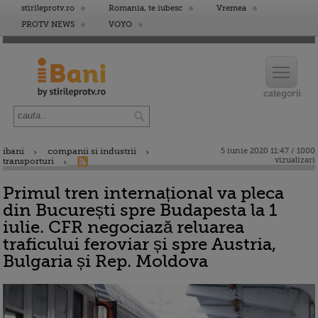
stirileprotv.ro
Romania, te iubesc
Vremea
PROTV NEWS
VOYO
ibani
companii si industrii
5 iunie 2020 11:47 / 1000
vizualizari
transporturi
Primul tren internațional va pleca
din București spre Budapesta la 1
iulie. CFR negociază reluarea
traficului feroviar și spre Austria,
Bulgaria și Rep. Moldova