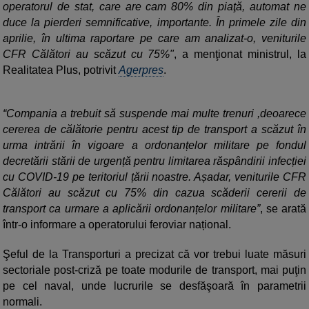
operatorul de stat, care are cam 80% din piaţă, automat ne
duce la pierderi semnificative, importante. În primele zile din
aprilie, în ultima raportare pe care am analizat-o, veniturile
CFR Călători au scăzut cu 75%"
, a menţionat ministrul, la
Realitatea Plus, potrivit
Agerpres
.
“Compania a trebuit să suspende mai multe trenuri ,deoarece
cererea de călătorie pentru acest tip de transport a scăzut în
urma intrării în vigoare a ordonanțelor militare pe fondul
decretării stării de urgență pentru limitarea răspândirii infecției
cu COVID-19 pe teritoriul țării noastre. Așadar, veniturile CFR
Călători au scăzut cu 75% din cazua scăderii cererii de
transport ca urmare a aplicării ordonanțelor militare”
, se arată
într-o informare a operatorului feroviar național.
Şeful de la Transporturi a precizat că vor trebui luate măsuri
sectoriale post-criză pe toate modurile de transport, mai puţin
pe cel naval, unde lucrurile se desfăşoară în parametrii
normali.