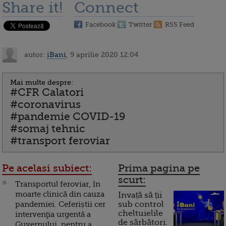
Share it!
Connect
Facebook
Twitter
RSS Feed
autor:
iBani
, 9 aprilie 2020 12:04
Mai multe despre:
#CFR Calatori
#coronavirus
#pandemie COVID-19
#somaj tehnic
#transport feroviar
Pe acelasi subiect:
Prima pagina pe
scurt:
Transportul feroviar, în
moarte clinică din cauza
Invață să ții
pandemiei. Ceferiștii cer
sub control
cheltuielile
intervenţia urgentă a
de sărbători.
Guvernului, pentru a