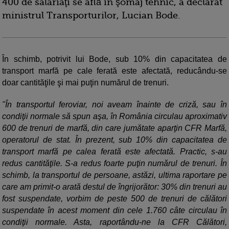
400 de salariaţi se află în şomaj tehnic, a declarat
ministrul Transporturilor, Lucian Bode.
În schimb, potrivit lui Bode, sub 10% din capacitatea de
transport marfă pe cale ferată este afectată, reducându-se
doar cantităţile şi mai puţin numărul de trenuri.
"În transportul feroviar, noi aveam înainte de criză, sau în
condiţii normale să spun aşa, în România circulau aproximativ
600 de trenuri de marfă, din care jumătate aparţin CFR Marfă,
operatorul de stat. În prezent, sub 10% din capacitatea de
transport marfă pe calea ferată este afectată. Practic, s-au
redus cantităţile. S-a redus foarte puţin numărul de trenuri. În
schimb, la transportul de persoane, astăzi, ultima raportare pe
care am primit-o arată destul de îngrijorător: 30% din trenuri au
fost suspendate, vorbim de peste 500 de trenuri de călători
suspendate în acest moment din cele 1.760 câte circulau în
condiţii normale. Asta, raportându-ne la CFR Călători,