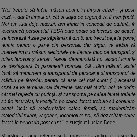
"
Noi trebuie să luăm măsuri acum, în timpul crizei - şi post-
criză -, dar în timpul ei, cât situaţia de urgenţă va fi menţinută.
Noi am luat deja măsuri, am trimis în concedii de odihnă, în
telemuncă personalul TESA care poate să lucreze de acasă,
se lucrează 4 zile pe săptămână din 5, am trecut deja la şomaj
tehnic pentru o parte din personal, dar, sigur, va trebui să
intervenim cu măsuri sectoriale pe fiecare mod de transport, şi
rutier, feroviar şi aerian. Naval, deocamdată nu, acolo lucrurile
se desfăşoară în parametrii normali. Să luăm măsuri, astfel
încât să menţinem şi transportul de persoane şi transportul de
mărfuri pe feroviar, pentru că este cel mai curat (...) Această
criză se va termina mai devreme sau mai târziu, noi ne dorim
cât mai repede cu putinţă, şi transportul pe calea ferată trebuie
să fie încurajat, investiţiile pe calea ferată trebuie să continue,
astfel încât să modernizăm calea ferată, să modernizăm
materialul rulant, vagoane, locomotive noi, să dezvoltăm calea
ferată în perioada post-criză"
, a susţinut Lucian Bode.
Ministrul a făcut referire şi la oraşele carantinate, respectiv