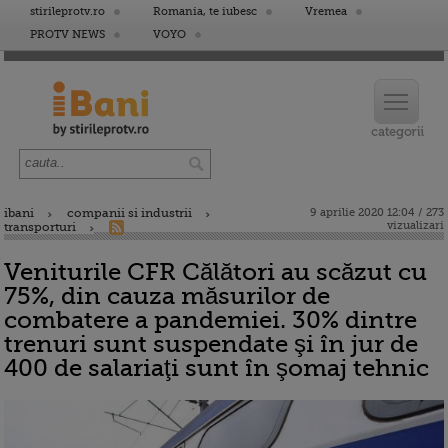
stirileprotv.ro
Romania, te iubesc
Vremea
PROTV NEWS
VOYO
ibani
companii si industrii
9 aprilie 2020 12:04 / 273
vizualizari
transporturi
Veniturile CFR Călători au scăzut cu
75%, din cauza măsurilor de
combatere a pandemiei. 30% dintre
trenuri sunt suspendate şi în jur de
400 de salariaţi sunt în şomaj tehnic