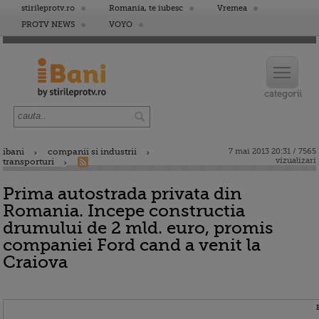
stirileprotv.ro
Romania, te iubesc
Vremea
PROTV NEWS
VOYO
ibani
companii si industrii
7 mai 2013 20:31 / 7565
vizualizari
transporturi
Prima autostrada privata din
Romania. Incepe constructia
drumului de 2 mld. euro, promis
companiei Ford cand a venit la
Craiova