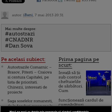
Facebook
Twitter
RSS Feed
autor:
iBani
, 7 mai 2013 20:31
Mai multe despre:
#autostrazi
#CNADNR
#Dan Sova
Pe acelasi subiect:
Prima pagina pe
scurt:
Autostrazile Comarnic –
Brasov, Pitesti – Craiova
Invață să ții
si centura Capitalei, pe
sub control
cheltuielile
lista de prioritati.
de sărbători.
Chinezii, interesati de
Cum
proiecte
funcționează cardul de
Saga soselelor romanesti,
cumpărături
de la fonduri europene la
concesiuni. Cand vom
Nouă ne pasă ca datele tale personale să rămână confidențiale