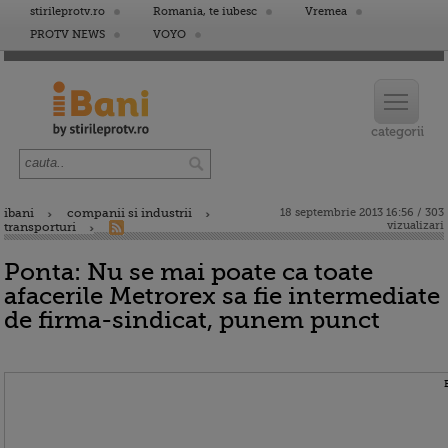
stirileprotv.ro
Romania, te iubesc
Vremea
PROTV NEWS
VOYO
ibani
companii si industrii
18 septembrie 2013 16:56 / 303
vizualizari
transporturi
Ponta: Nu se mai poate ca toate
afacerile Metrorex sa fie intermediate
de firma-sindicat, punem punct