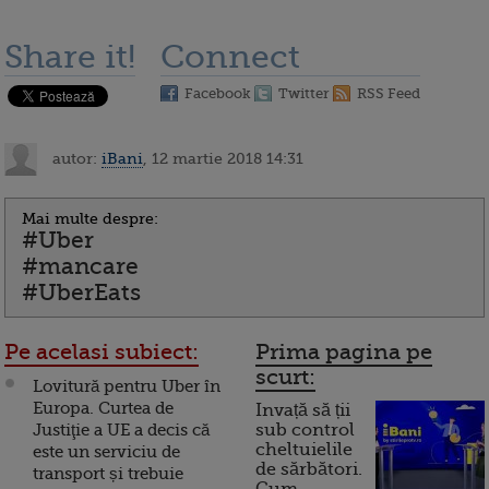
Share it!
Connect
Facebook
Twitter
RSS Feed
autor:
iBani
, 12 martie 2018 14:31
Mai multe despre:
#Uber
#mancare
#UberEats
Pe acelasi subiect:
Prima pagina pe
scurt:
Lovitură pentru Uber în
Europa. Curtea de
Invață să ții
Justiţie a UE a decis că
sub control
cheltuielile
este un serviciu de
de sărbători.
transport și trebuie