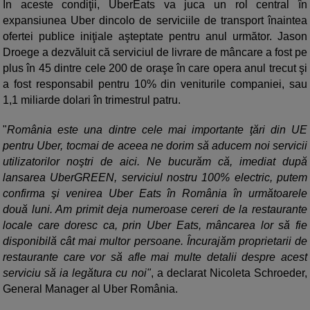
În aceste condiţii, UberEats va juca un rol central în
expansiunea Uber dincolo de serviciile de transport înaintea
ofertei publice iniţiale aşteptate pentru anul următor. Jason
Droege a dezvăluit că serviciul de livrare de mâncare a fost pe
plus în 45 dintre cele 200 de oraşe în care opera anul trecut şi
a fost responsabil pentru 10% din veniturile companiei, sau
1,1 miliarde dolari în trimestrul patru.
"
România este una dintre cele mai importante ţări din UE
pentru Uber, tocmai de aceea ne dorim să aducem noi servicii
utilizatorilor noştri de aici. Ne bucurăm că, imediat după
lansarea UberGREEN, serviciul nostru 100% electric, putem
confirma şi venirea Uber Eats în România în următoarele
două luni. Am primit deja numeroase cereri de la restaurante
locale care doresc ca, prin Uber Eats, mâncarea lor să fie
disponibilă cât mai multor persoane. Încurajăm proprietarii de
restaurante care vor să afle mai multe detalii despre acest
serviciu să ia legătura cu noi"
, a declarat Nicoleta Schroeder,
General Manager al Uber România.