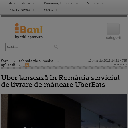
stirileprotv.ro
Romania, te iubesc
Vremea
PROTV NEWS
VOYO
ibani
tehnologie si media
12 martie 2018 14:31 / 715
vizualizari
aplicatii
Uber lansează în România serviciul
de livrare de mâncare UberEats