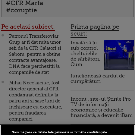
#CFR Marfa
#coruptie
Pe acelasi subiect:
Prima pagina pe
scurt:
Patronul Transferoviar
Grup ar fi dat mita unor
Invață să ții
sefi de la CFR Calatori si
sub control
cheltuielile
Salrom, pentru a obtine
de sărbători.
contracte avantajoase.
Cum
DNA face perchezitii la
companiile de stat
funcționează cardul de
cumpărături
Mihai Necolaiciuc, fost
director general al CFR,
condamnat definitiv la
Incont , site-ul Știrile Pro
patru ani si sase luni de
TV de informații
inchisoare cu executare,
economice și educație
pentru fraudarea
financiară, a devenit iBani
companiei
Transporturile cauta noi
Nouă ne pasă ca datele tale personale să rămână confidențiale
10 reguli pentru decizii