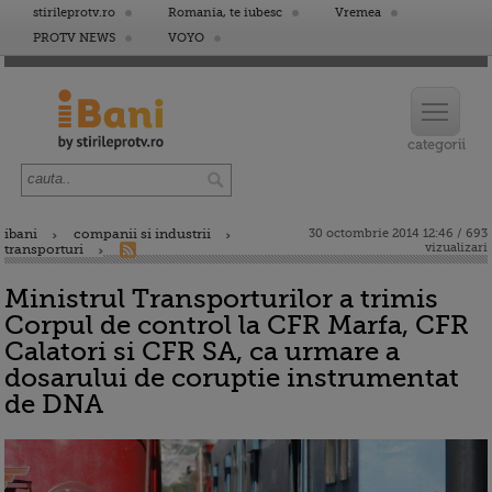
stirileprotv.ro
Romania, te iubesc
Vremea
PROTV NEWS
VOYO
ibani
companii si industrii
30 octombrie 2014 12:46 / 693
vizualizari
transporturi
Ministrul Transporturilor a trimis
Corpul de control la CFR Marfa, CFR
Calatori si CFR SA, ca urmare a
dosarului de coruptie instrumentat
de DNA