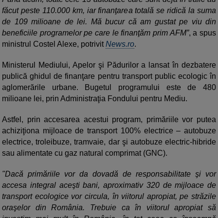
făcut peste 110.000 km, iar finanţarea totală se ridică la suma
de 109 milioane de lei. Mă bucur că am gustat pe viu din
beneficiile programelor pe care le finanţăm prim AFM”
, a spus
ministrul Costel Alexe, potrivit
News.ro
.
Ministerul Mediului, Apelor şi Pădurilor a lansat în dezbatere
publică ghidul de finanţare pentru transport public ecologic în
aglomerările urbane. Bugetul programului este de 480
milioane lei, prin Administraţia Fondului pentru Mediu.
Astfel, prin accesarea acestui program, primăriile vor putea
achiziţiona mijloace de transport 100% electrice – autobuze
electrice, troleibuze, tramvaie, dar şi autobuze electric-hibride
sau alimentate cu gaz natural comprimat (GNC).
"Dacă primăriile vor da dovadă de responsabilitate şi vor
accesa integral aceşti bani, aproximativ 320 de mijloace de
transport ecologice vor circula, în viitorul apropiat, pe străzile
oraşelor din România. Trebuie ca în viitorul apropiat să