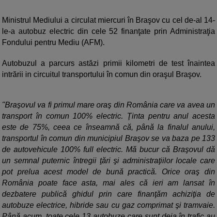
Ministrul Mediului a circulat miercuri în Braşov cu cel de-al 14-
le-a autobuz electric din cele 52 finanţate prin Administraţia
Fondului pentru Mediu (AFM).
Autobuzul a parcurs astăzi primii kilometri de test înaintea
intrării in circuitul transportului în comun din oraşul Braşov.
"Braşovul va fi primul mare oraş din România care va avea un
transport în comun 100% electric. Ţinta pentru anul acesta
este de 75%, ceea ce înseamnă că, până la finalul anului,
transportul în comun din municipiul Braşov se va baza pe 133
de autovehicule 100% full electric. Mă bucur că Braşovul dă
un semnal puternic întregii ţări şi administraţiilor locale care
pot prelua acest model de bună practică. Orice oraş din
România poate face asta, mai ales că ieri am lansat în
dezbatere publică ghidul prin care finanţăm achiziţia de
autobuze electrice, hibride sau cu gaz comprimat şi tramvaie.
Până acum, toate cele 13 autobuze care sunt deja în trafic au