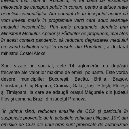
investim mai mult în România, în tot ceea ce înseamnă
mijloacele de transport public în comun, pentru a aduce reale
beneficii comunităţilor. Am anunţat de la începutul anului că
vom investi masiv în programele verzi care aduc avantaje
mediului înconjurător. Prin toate programele derulate prin
Ministerul Mediului, Apelor şi Pădurilor ne propunem, mai ales
în acest context pandemic, să reducem degradarea mediului
crescând calitatea vieţii în oraşele din România”
, a declarat
ministrul Costel Alexe.
Sunt vizate, în special, cele 14 aglomerări cu depăşiri
frecvente ale valorilor maxime de emisii poluante. Este vorba
despre municipiile: Bucureşti, Bacău, Brăila, Braşov,
Constanţa, Cluj-Napoca, Craiova, Galaţi, Iaşi, Piteşti, Ploieşti
şi Timişoara, la care se adaugă oraşul Măgurele din judeţul
Ilfov şi comuna Brazi, din judeţul Prahova.
"În primul rând, reducem emisiile de CO2 şi particule în
suspensie provenite de la actualele vehicule utilizate. 10% din
emisiile de CO2 ale unui oraş sunt provocate de autobuzele