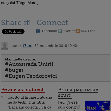
oraşului Târgu Mureş.
Share it!
Connect
Facebook
Twitter
RSS Feed
autor:
iBani
, 30 noiembrie 2018 10:40
Mai multe despre:
#Autostrada Unirii
#buget
#Eugen Teodorovici
Pe acelasi subiect:
Prima pagina pe
scurt:
Capitolul la care Bulgaria
ne dă lecții. Dumitru:
Invață să ții
"Dacă am colecta TVA ca
sub control