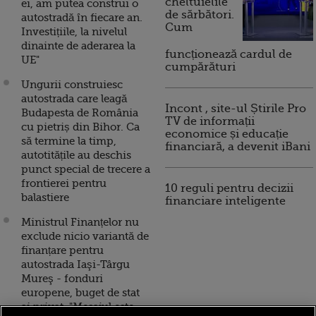
cheltuielile
ei, am putea construi o
de sărbători.
autostradă în fiecare an.
Cum
Investițiile, la nivelul
dinainte de aderarea la
funcționează cardul de
UE"
cumpărături
Ungurii construiesc
autostrada care leagă
Incont , site-ul Știrile Pro
Budapesta de România
TV de informații
cu pietriș din Bihor. Ca
economice și educație
să termine la timp,
financiară, a devenit iBani
autotitățile au deschis
punct special de trecere a
frontierei pentru
10 reguli pentru decizii
balastiere
financiare inteligente
Ministrul Finanțelor nu
exclude nicio variantă de
finanțare pentru
autostrada Iaşi-Târgu
Mureş - fonduri
europene, buget de stat
şi privat. "Mesajul este