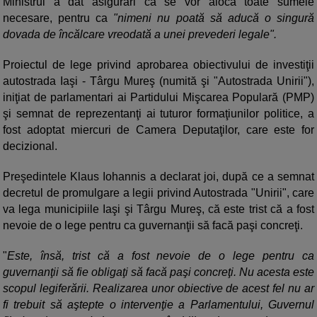
Ministrul a dat asigurări că se vor aloca toate sumele
necesare, pentru ca
"nimeni nu poată să aducă o singură
dovada de încălcare vreodată a unei prevederi legale".
Proiectul de lege privind aprobarea obiectivului de investiţii
autostrada Iaşi - Târgu Mureş (numită şi "Autostrada Unirii"),
iniţiat de parlamentari ai Partidului Mişcarea Populară (PMP)
şi semnat de reprezentanţi ai tuturor formaţiunilor politice, a
fost adoptat miercuri de Camera Deputaţilor, care este for
decizional.
Preşedintele Klaus Iohannis a declarat joi, după ce a semnat
decretul de promulgare a legii privind Autostrada "Unirii", care
va lega municipiile Iaşi şi Târgu Mureş, că este trist că a fost
nevoie de o lege pentru ca guvernanţii să facă paşi concreţi.
"
Este, însă, trist că a fost nevoie de o lege pentru ca
guvernanţii să fie obligaţi să facă paşi concreţi. Nu acesta este
scopul legiferării. Realizarea unor obiective de acest fel nu ar
fi trebuit să aştepte o intervenţie a Parlamentului, Guvernul