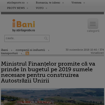
stirileprotv.ro
Romania, te iubesc
Vremea
PROTV NEWS
VOYO
ibani
companii si industrii
30 noiembrie 2018 10:40 / 374
vizualizari
transporturi
Ministrul Finanțelor promite că va
prinde în bugetul pe 2019 sumele
necesare pentru construirea
Autostrăzii Unirii