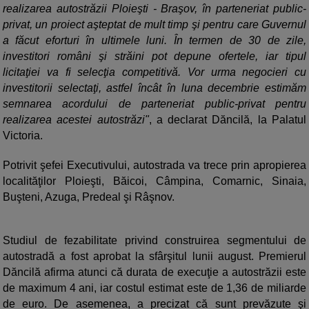
realizarea autostrăzii Ploieşti - Braşov, în parteneriat public-
privat, un proiect aşteptat de mult timp şi pentru care Guvernul
a făcut eforturi în ultimele luni. În termen de 30 de zile,
investitori români şi străini pot depune ofertele, iar tipul
licitaţiei va fi selecţia competitivă. Vor urma negocieri cu
investitorii selectaţi, astfel încât în luna decembrie estimăm
semnarea acordului de parteneriat public-privat pentru
realizarea acestei autostrăzi"
, a declarat Dăncilă, la Palatul
Victoria.
Potrivit şefei Executivului, autostrada va trece prin apropierea
localităţilor Ploieşti, Băicoi, Câmpina, Comarnic, Sinaia,
Buşteni, Azuga, Predeal şi Râşnov.
Studiul de fezabilitate privind construirea segmentului de
autostradă a fost aprobat la sfârşitul lunii august. Premierul
Dăncilă afirma atunci că durata de execuţie a autostrăzii este
de maximum 4 ani, iar costul estimat este de 1,36 de miliarde
de euro. De asemenea, a precizat că sunt prevăzute şi