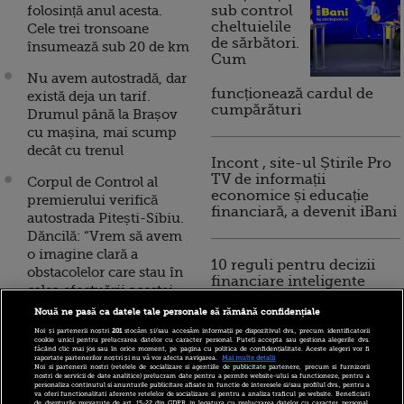
folosință anul acesta.
sub control
cheltuielile
Cele trei tronsoane
de sărbători.
însumează sub 20 de km
Cum
Nu avem autostradă, dar
funcționează cardul de
există deja un tarif.
cumpărături
Drumul până la Brașov
cu mașina, mai scump
decât cu trenul
Incont , site-ul Știrile Pro
TV de informații
Corpul de Control al
economice și educație
premierului verifică
financiară, a devenit iBani
autostrada Pitești-Sibiu.
Dăncilă: “Vrem să avem
o imagine clară a
10 reguli pentru decizii
obstacolelor care stau în
financiare inteligente
calea efectuării acestei
autostrăzi"
Nouă ne pasă ca datele tale personale să rămână confidențiale
Noi și partenerii noștri
201
stocăm și/sau accesăm informații pe dispozitivul dvs., precum identificatorii
Pentru fiecare km de
cookie unici pentru prelucrarea datelor cu caracter personal. Puteți accepta sau gestiona alegerile dvs.
făcând clic mai jos sau în orice moment, pe pagina cu politica de confidențialitate. Aceste alegeri vor fi
autostradă, România a
raportate partenerilor noștri și nu vă vor afecta navigarea.
Mai multe detalii
Noi si partenerii nostri (retelele de socializare si agentiile de publicitate partenere, precum si furnizorii
pierdut bani, timp și o
nostri de servicii de date analitice) prelucram date pentru a permite website-ului sa functioneze, pentru a
personaliza continutul si anunturile publicitare afisate in functie de interesele si/sau profilul dvs., pentru a
bucată din istorie.
va oferi functionalitati aferente retelelor de socializare si pentru a analiza traficul pe website. Beneficiati
de drepturile prevazute de art. 15-22 din GDPR in legatura cu prelucrarea datelor cu caracter personal.