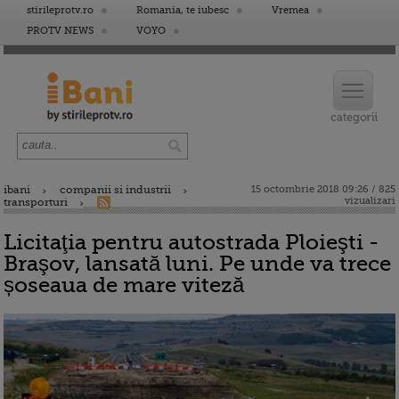
stirileprotv.ro
Romania, te iubesc
Vremea
PROTV NEWS
VOYO
ibani
companii si industrii
15 octombrie 2018 09:26 / 825
vizualizari
transporturi
Licitaţia pentru autostrada Ploieşti -
Braşov, lansată luni. Pe unde va trece
șoseaua de mare viteză