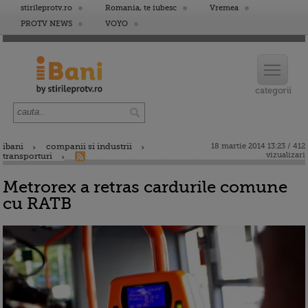
stirileprotv.ro
Romania, te iubesc
Vremea
PROTV NEWS
VOYO
ibani
companii si industrii
18 martie 2014 13:23 / 412
vizualizari
transporturi
Metrorex a retras cardurile comune
cu RATB