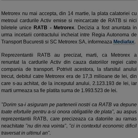
Metrorex nu mai accepta, din 14 martie, la plata calatoriei cu
metroul cardurile Activ emise si reincarcate de RATB si nici
biletele unice
RATB - Metrorex
. Decizia a fost anuntata in
urma incetarii contractului incheiat intre Regia Autonoma de
Transport Bucuresti si SC Metrorex SA, informeaza
Mediafax
.
Reprezentantii RATB au precizat, marti, ca Metrorex a
renuntat la cardurile Activ din cauza datoriilor regiei catre
compania de transport. Potrivit acestora, la sfarsitul anului
trecut, debitul catre Metrorex era de 17,3 milioane de lei, din
care s-au achitat, de la inceputul anului, 2.123.193 de lei, iar
marti urmeaza sa fie platita suma de 1.993.523 de lei.
"Dorim sa-i asiguram pe partenerii nostri ca RATB va depune
toate efortuile pentru a-si onora obligatiile de plata",
au aspus
reprezentantii RATB, care precizeaza ca datoriile au ramas
neachitate
"nu din rea vointa"
,
"ci in contextul economic dificil
traversat in ultimul an".