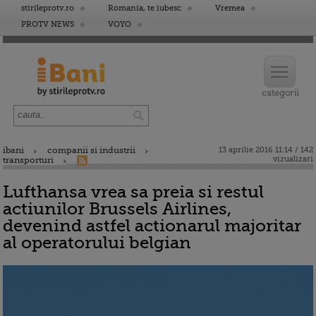
stirileprotv.ro
Romania, te iubesc
Vremea
PROTV NEWS
VOYO
ibani
companii si industrii
13 aprilie 2016 11:14 / 142
vizualizari
transporturi
Lufthansa vrea sa preia si restul
actiunilor Brussels Airlines,
devenind astfel actionarul majoritar
al operatorului belgian