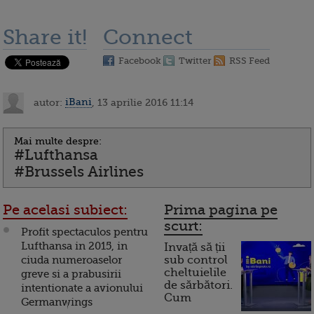
Share it!
Connect
Facebook
Twitter
RSS Feed
autor:
iBani
, 13 aprilie 2016 11:14
Mai multe despre:
#Lufthansa
#Brussels Airlines
Pe acelasi subiect:
Prima pagina pe
scurt:
Profit spectaculos pentru
Lufthansa in 2015, in
Invață să ții
ciuda numeroaselor
sub control
cheltuielile
greve si a prabusirii
de sărbători.
intentionate a avionului
Cum
Germanwings