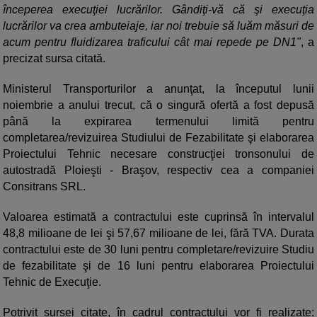
începerea execuţiei lucrărilor. Gândiţi-vă că şi execuţia
lucrărilor va crea ambuteiaje, iar noi trebuie să luăm măsuri de
acum pentru fluidizarea traficului cât mai repede pe DN1"
, a
precizat sursa citată.
Ministerul Transporturilor a anunţat, la începutul lunii
noiembrie a anului trecut, că o singură ofertă a fost depusă
până la expirarea termenului limită pentru
completarea/revizuirea Studiului de Fezabilitate şi elaborarea
Proiectului Tehnic necesare construcţiei tronsonului de
autostradă Ploieşti - Braşov, respectiv cea a companiei
Consitrans SRL.
Valoarea estimată a contractului este cuprinsă în intervalul
48,8 milioane de lei şi 57,67 milioane de lei, fără TVA. Durata
contractului este de 30 luni pentru completare/revizuire Studiu
de fezabilitate şi de 16 luni pentru elaborarea Proiectului
Tehnic de Execuţie.
Potrivit sursei citate, în cadrul contractului vor fi realizate: