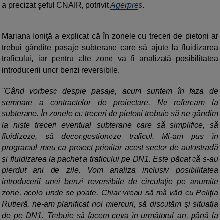
a precizat şeful CNAIR, potrivit
Agerpres
.
Mariana Ioniţă a explicat că în zonele cu treceri de pietoni ar
trebui gândite pasaje subterane care să ajute la fluidizarea
traficului, iar pentru alte zone va fi analizată posibilitatea
introducerii unor benzi reversibile.
"Când vorbesc despre pasaje, acum suntem în faza de
semnare a contractelor de proiectare. Ne refeream la
subterane. În zonele cu treceri de pietoni trebuie să ne gândim
la nişte treceri eventual subterane care să simplifice, să
fluidizeze, să decongestioneze traficul. Mi-am pus în
programul meu ca proiect prioritar acest sector de autostradă
şi fluidizarea la pachet a traficului pe DN1. Este păcat că s-au
pierdut ani de zile. Vom analiza inclusiv posibilitatea
introducerii unei benzi reversibile de circulaţie pe anumite
zone, acolo unde se poate. Chiar vreau să mă văd cu Poliţia
Rutieră, ne-am planificat noi miercuri, să discutăm şi situaţia
de pe DN1. Trebuie să facem ceva în următorul an, până la