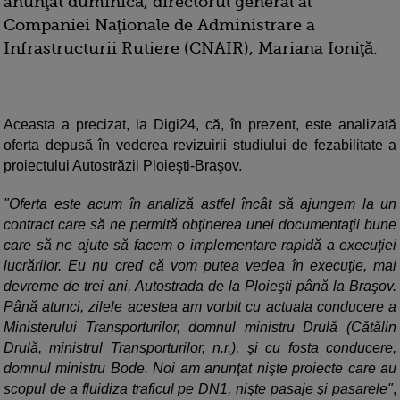
anunţat duminică, directorul general al
Companiei Naţionale de Administrare a
Infrastructurii Rutiere (CNAIR), Mariana Ioniţă.
Aceasta a precizat, la Digi24, că, în prezent, este analizată
oferta depusă în vederea revizuirii studiului de fezabilitate a
proiectului Autostrăzii Ploieşti-Braşov.
"Oferta este acum în analiză astfel încât să ajungem la un
contract care să ne permită obţinerea unei documentaţii bune
care să ne ajute să facem o implementare rapidă a execuţiei
lucrărilor. Eu nu cred că vom putea vedea în execuţie, mai
devreme de trei ani, Autostrada de la Ploieşti până la Braşov.
Până atunci, zilele acestea am vorbit cu actuala conducere a
Ministerului Transporturilor, domnul ministru Drulă (Cătălin
Drulă, ministrul Transporturilor, n.r.), şi cu fosta conducere,
domnul ministru Bode. Noi am anunţat nişte proiecte care au
scopul de a fluidiza traficul pe DN1, nişte pasaje şi pasarele"
,