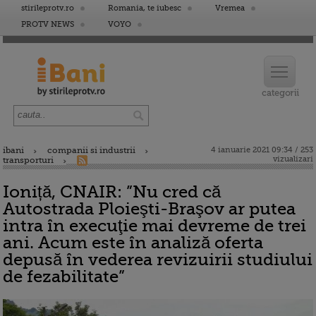
stirileprotv.ro
Romania, te iubesc
Vremea
PROTV NEWS
VOYO
ibani
companii si industrii
4 ianuarie 2021 09:34 / 253
vizualizari
transporturi
Ioniță, CNAIR: ”Nu cred că
Autostrada Ploieşti-Braşov ar putea
intra în execuţie mai devreme de trei
ani. Acum este în analiză oferta
depusă în vederea revizuirii studiului
de fezabilitate”