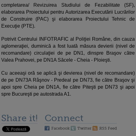
completarea/ Revizuirea Studiului de Fezabilitate (SF),
elaborarea Proiectului pentru Autorizarea Executării Lucrărilor
de Construire (PAC) şi elaborarea Proiectului Tehnic de
Execuţie (PTE).
Potrivit Centrului INFOTRAFIC al Poliţiei Române, din cauza
aglomeraţiei, duminică a fost luată măsura devierii (nivel de
recomandare) circulaţiei de pe DN1, dinspre Braşov către
Valea Prahovei, pe DN1A Săcele - Cheia - Ploieşti.
Cu aceeaşi oră se aplică şi devierea (nivel de recomandare)
de pe DN73A Râşnov - Predeal pe DN73, fie către Braşov şi
apoi spre Cheia pe DN1A, fie către Piteşti pe DN73 şi apoi
spre Bucureşti pe autostrada A1.
Share it!
Connect
Facebook
Twitter
RSS Feed