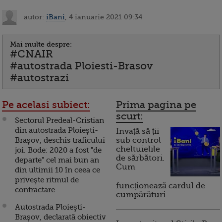
autor:
iBani
, 4 ianuarie 2021 09:34
Mai multe despre:
#CNAIR
#autostrada Ploiesti-Brasov
#autostrazi
Pe acelasi subiect:
Prima pagina pe
scurt:
Sectorul Predeal-Cristian
din autostrada Ploieşti-
Invață să ții
Braşov, deschis traficului
sub control
cheltuielile
joi. Bode: 2020 a fost "de
de sărbători.
departe" cel mai bun an
Cum
din ultimii 10 în ceea ce
priveşte ritmul de
funcționează cardul de
contractare
cumpărături
Autostrada Ploieşti-
Braşov, declarată obiectiv