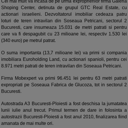
Cel mai mult va incasa de pe urma exproprierilor firma Galeria
Shoping Center, detinuta de grupul GTC Real Estate, cu
actionari israelieni. Dezvoltatorul imobiliar cedeaza patru
loturi de teren intravilan din Soseaua Petricani, sectorul 2
Bucuresti, care insumeaza 15.031 de metri patrati si pentru
care va fi despagubit cu 23 milioane lei, respectiv 1.530 lei
(340 euro) pe metrul patrat.
O suma importanta (13,7 milioane lei) va primi si compania
imobiliara Euroholding Land, cu actionari spanioli, pentru cei
8.971 metri patrati de teren intravilan din Soseaua Petricani.
Firma Mobexpert va primi 96.451 lei pentru 63 metri patrati
expropriati pe Soseaua Fabrica de Glucoza, tot in sectorul 2
Bucuresti.
Autostrada A3 Bucuresti-Ploiesti a fost deschisa la jumatatea
lunii iulie anul trecut. Primul termen de dare in folosinta a
autostrazii Bucuresti-Ploiesti a fost anul 2010, finalizarea fiind
amanata de mai multe ori.