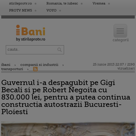
stirileprotv.ro
Romania, te iubesc
Vremea
PROTV NEWS
VOYO
ibani
companii si industrii
25 iunie 2013 22:07 / 2190
vizualizari
transporturi
Guvernul i-a despagubit pe Gigi
Becali si pe Robert Negoita cu
830.000 lei, pentru a putea continua
constructia autostrazii Bucuresti-
Ploiesti