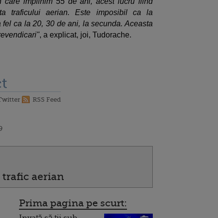
 care implinim 55 de ani, acest lucru fiind
ta traficului aerian. Este imposibil ca la
 fel ca la 20, 30 de ani, la secunda. Aceasta
revendicari"
, a explicat, joi, Tudorache.
t
Twitter
RSS Feed
9
 trafic aerian
Prima pagina pe scurt:
Invață să ții sub