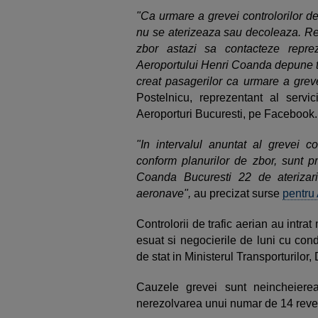
"Ca urmare a grevei controlorilor de 
nu se aterizeaza sau decoleaza. R
zbor astazi sa contacteze reprez
Aeroportului Henri Coanda depune to
creat pasagerilor ca urmare a grevei
Postelnicu, reprezentant al serv
Aeroporturi Bucuresti, pe Facebook
"In intervalul anuntat al grevei con
conform planurilor de zbor, sunt p
Coanda Bucuresti 22 de aterizar
aeronave",
au precizat surse
pentru
Controlorii de trafic aerian au intra
esuat si negocierile de luni cu co
de stat in Ministerul Transporturilor,
Cauzele grevei sunt neincheiere
nerezolvarea unui numar de 14 reven