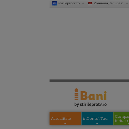
stirileprotv.ro
Romania, te iubesc
Compani
Actualitate
inContul Tau
industri