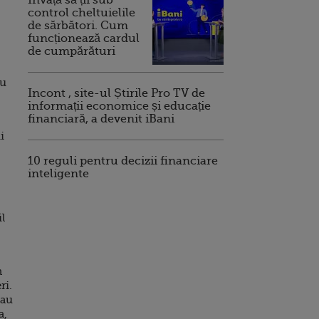
control cheltuielile
de sărbători. Cum
funcționează cardul
de cumpărături
au
Incont , site-ul Știrile Pro TV de
informații economice și educație
financiară, a devenit iBani
i
10 reguli pentru decizii financiare
inteligente
l
n
ri.
 au
a,