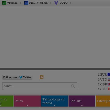
Vremea
PROTV NEWS
VOYO
1 EUR
1 USD
1 GBP
1 CHF
i si
Tehnologie si
Auto
Job-uri
Lifestyl
i
media