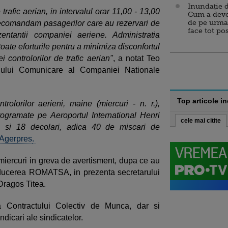
Inundație d
trafic aerian, in intervalul orar 11,00 - 13,00
Cum a deve
de pe urma
ecomandam pasagerilor care au rezervari de
face tot po
entantii companiei aeriene. Administratia
ate eforturile pentru a minimiza disconfortul
 controlorilor de trafic aerian"
, a notat Teo
iciului Comunicare al Companiei Nationale
.
Top articole i
trolorilor aerieni, maine (miercuri - n. r.),
rogramate pe Aeroportul International Henri
cele mai citite
i si 18 decolari, adica 40 de miscari de
 Agerpres
.
t miercuri in greva de avertisment, dupa ce au
nducerea ROMATSA, in prezenta secretarului
 Dragos Titea.
a Contractului Colectiv de Munca, dar si
dicari ale sindicatelor.