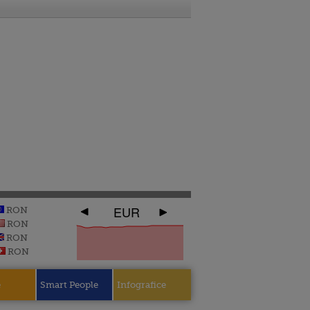
EUR
RON
RON
RON
RON
e
Smart People
Infografice