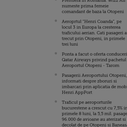
Premiera in Romania. Wizz Air
numeste prima femeie
comandant de baza la Otopeni
Aeroprtul “Henri Coanda”, pe
locul 3 in Europa la cresterea
traficului aerian. Cati pasageri 
trecut prin Otopeni, in primele
trei luni
Ponta a facut o oferta conduceri
Qatar Airways privind pachetul
Aeroportul Otopeni - Tarom
Pasagerii Aeroportului Otopeni,
informati despre zboruri si
imbarcari prin aplicatia de mobi
Henri AppPort
Traficul pe aeroporturile
bucurestene a crescut cu 7,5% i
primele 8 luni, la 5,5 mil. pasage
96.000 de avioane au aterizat si
decolat de pe Otopeni si Baneas