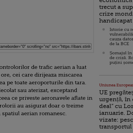
economică 
trecut a sup
crize mondi
handicapat 
Istorie cu 
vulnerabilă
cauza dator
de la BCE
Șomajul în 
de criză. R
puțini șom
trolorilor de trafic aerian a luat
a ore, cei care dirijeaza miscarea
ea pe toate aeroporturile din tara.
Uniunea Europea
decolat sau aterizat, exceptand
UE pregăte
 ceea ce priveste aeronavele aflate in
urgență, în
olorii au asigurat doar o treime
deal” cu Lo
ianuarie. 
a spatiul aerian romanesc.
vizate: pesc
transportul 