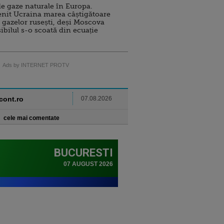
e gaze naturale în Europa.
nit Ucraina marea câștigătoare
 gazelor rusești, deși Moscova
sibilul s-o scoată din ecuație
Ads by INTERNET PROTV
ncont.ro
07.08.2026
cele mai comentate