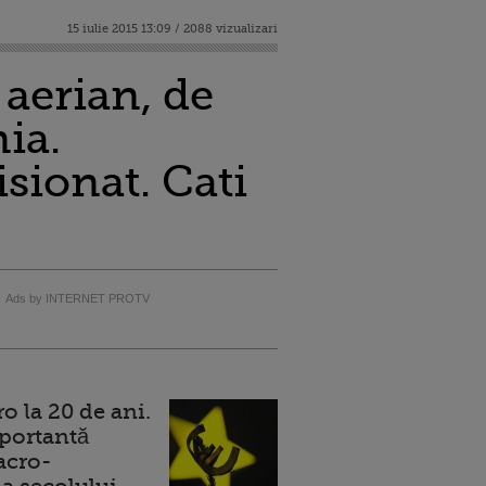
15 iulie 2015 13:09 / 2088 vizualizari
 aerian, de
ia.
sionat. Cati
Ads by INTERNET PROTV
 la 20 de ani.
portantă
acro-