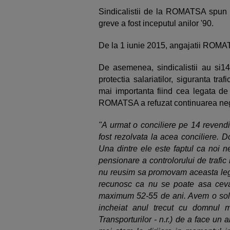
Sindicalistii de la ROMATSA spun 
greve a fost inceputul anilor '90.
De la 1 iunie 2015, angajatii ROMA
De asemenea, sindicalistii au si14
protectia salariatilor, siguranta traf
mai importanta fiind cea legata de 
ROMATSA a refuzat continuarea nego
"A urmat o conciliere pe 14 revendi
fost rezolvata la acea conciliere. 
Una dintre ele este faptul ca noi n
pensionare a controlorului de trafi
nu reusim sa promovam aceasta lege,
recunosc ca nu se poate asa ceva
maximum 52-55 de ani. Avem o soli
incheiat anul trecut cu domnul m
Transporturilor - n.r.) de a face un