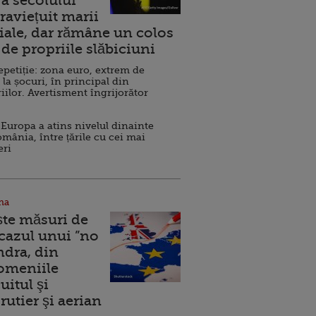
a secolului
raviețuit marii
ale, dar rămâne un colos
de propriile slăbiciuni
repetiție: zona euro, extrem de
 la șocuri, în principal din
iilor. Avertisment îngrijorător
Europa a atins nivelul dinainte
omânia, între țările cu cei mai
eri
na
ște măsuri de
 cazul unui ”no
ndra, din
Domeniile
uitul şi
rutier şi aerian