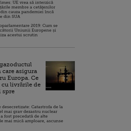
imes: UE vrea să interzică
 țările membre a cetăţenilor
 din cauza pandemiei încă
ve din SUA
roparlamentare 2019: Cum se
cătorii Uniunii Europene și
iza acestui scrutin
 gazoductul
 care asigura
ru Europa. Ce
cu livrările de
i spre
esecretizate: Catastrofa de la
el mai grav dezastru nuclear
 a fost precedată de alte
de mai mică amploare, ascunse