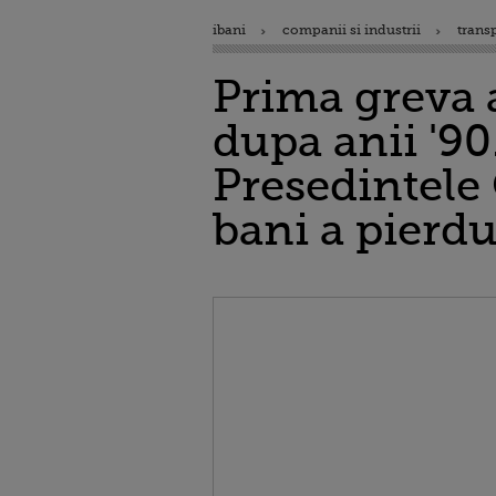
ibani
companii si industrii
trans
Prima greva a
dupa anii '90
Presedintele
bani a pierdu