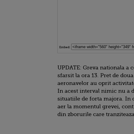
Embed:
UPDATE: Greva nationala a con
sfarsit la ora 13. Pret de dou
aeronavelor au oprit activitat
In acest interval nimic nu a 
situatiile de forta majora. In
aer la momentul grevei, contr
din zborurile care tranziteaz