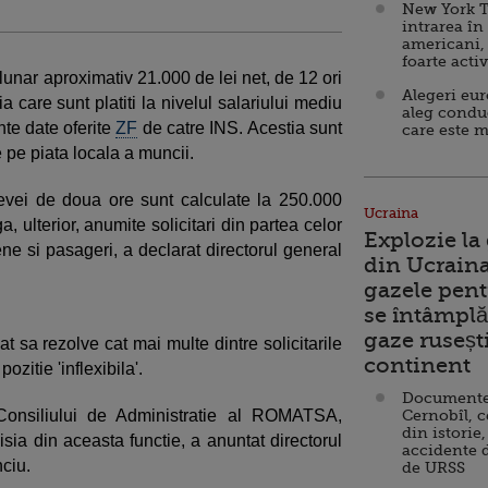
New York T
intrarea în
americani,
foarte acti
 lunar aproximativ 21.000 de lei net, de 12 ori
Alegeri eu
 care sunt platiti la nivelul salariului mediu
aleg condu
nte date oferite
ZF
de catre INS. Acestia sunt
care este m
e pe piata locala a muncii.
vei de doua ore sunt calculate la 250.000
Ucraina
 ulterior, anumite solicitari din partea celor
Explozie la
ene si pasageri, a declarat directorul general
din Ucraina
gazele pent
se întâmplă 
gaze ruseșt
at sa rezolve cat mai multe dintre solicitarile
continent
ozitie 'inflexibila'.
Documente d
 Consiliului de Administratie al ROMATSA,
Cernobîl, c
din istorie,
sia din aceasta functie, a anuntat directorul
accidente 
ciu.
de URSS