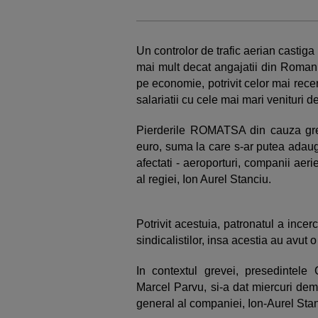
Un controlor de trafic aerian castiga
mai mult decat angajatii din Romania
pe economie, potrivit celor mai rece
salariatii cu cele mai mari venituri d
Pierderile ROMATSA din cauza gre
euro, suma la care s-ar putea adauga,
afectati - aeroporturi, companii aeri
al regiei, Ion Aurel Stanciu.
Potrivit acestuia, patronatul a incerc
sindicalistilor, insa acestia au avut o p
In contextul grevei, presedintele
Marcel Parvu, si-a dat miercuri demi
general al companiei, Ion-Aurel Stan