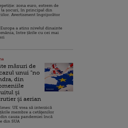
repetiție: zona euro, extrem de
 la șocuri, în principal din
iilor. Avertisment îngrijorător
Europa a atins nivelul dinainte
omânia, între țările cu cei mai
eri
na
ște măsuri de
 cazul unui ”no
ndra, din
Domeniile
uitul şi
rutier şi aerian
imes: UE vrea să interzică
 țările membre a cetăţenilor
 din cauza pandemiei încă
ve din SUA