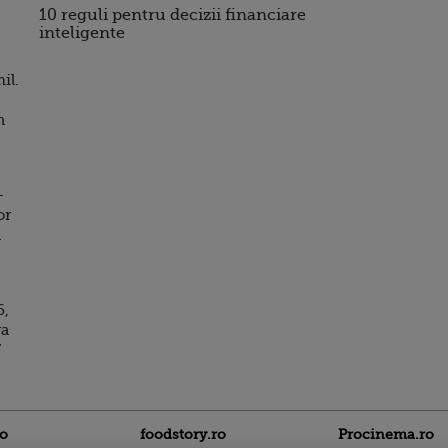
10 reguli pentru decizii financiare
inteligente
il.
n
-
or
n
6,
ra
”
ro
foodstory.ro
Procinema.ro