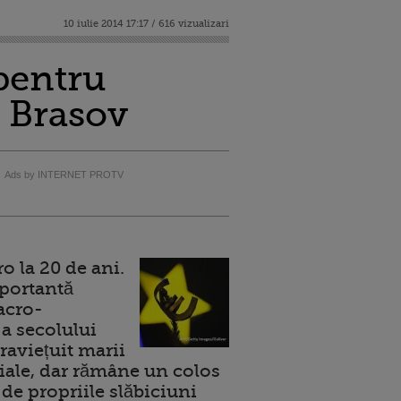
10 iulie 2014 17:17 / 616 vizualizari
pentru
i Brasov
Ads by INTERNET PROTV
 la 20 de ani.
portantă
acro-
a secolului
raviețuit marii
ale, dar rămâne un colos
de propriile slăbiciuni