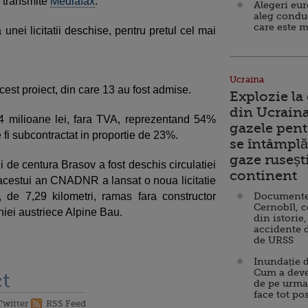
 transmite
Mediafax
.
Alegeri eu
aleg condu
care este m
 unei licitatii deschise, pentru pretul cel mai
Ucraina
est proiect, din care 13 au fost admise.
Explozie la
din Ucraina
4,4 milioane lei, fara TVA, reprezentand 54%
gazele pent
te fi subcontractat in proportie de 23%.
se întâmplă 
gaze ruseșt
ei de centura Brasov a fost deschis circulatiei
continent
 acestui an CNADNR a lansat o noua licitatie
, de 7,29 kilometri, ramas fara constructor
Documente d
Cernobîl, c
niei austriece Alpine Bau.
din istorie,
accidente 
de URSS
Inundație d
Cum a deve
t
de pe urma
face tot po
Twitter
RSS Feed