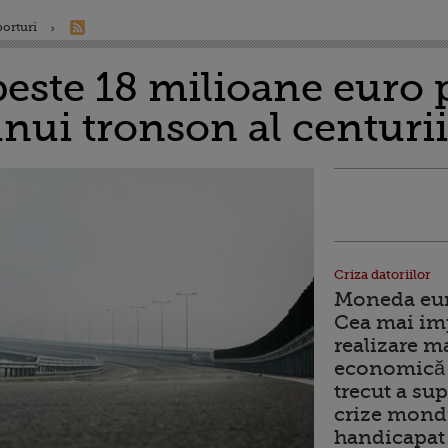
porturi
peste 18 milioane euro 
unui tronson al centuri
Criza datoriilor
Moneda euro
Cea mai im
realizare m
economică 
trecut a sup
crize mondi
handicapat 