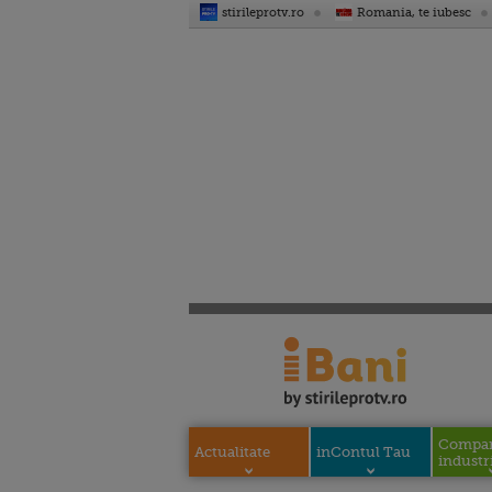
stirileprotv.ro
Romania, te iubesc
Compani
Actualitate
inContul Tau
industri