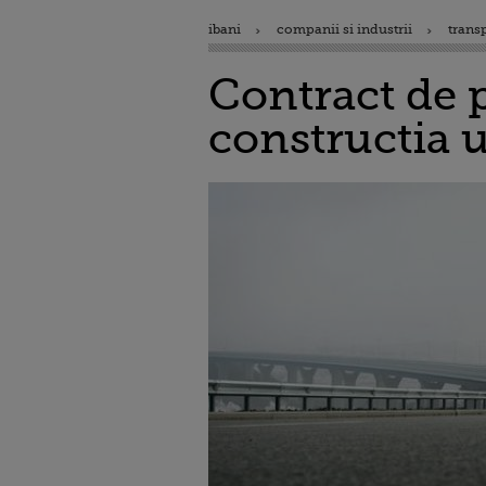
ibani
companii si industrii
trans
Contract de 
constructia 