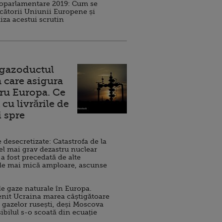
roparlamentare 2019: Cum se
cătorii Uniunii Europene și
iza acestui scrutin
 gazoductul
 care asigura
ru Europa. Ce
cu livrările de
i spre
esecretizate: Catastrofa de la
el mai grav dezastru nuclear
 a fost precedată de alte
de mai mică amploare, ascunse
e gaze naturale în Europa.
nit Ucraina marea câștigătoare
 gazelor rusești, deși Moscova
sibilul s-o scoată din ecuație