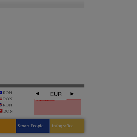
EUR
RON
RON
RON
RON
e
Smart People
Infografice