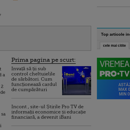
7
Top articole i
cele mai citite
Prima pagina pe scurt:
Invață să ții sub
t
control cheltuielile
d a
de sărbători. Cum
funcționează cardul
 2
de cumpărături
 de
Incont , site-ul Știrile Pro TV de
informații economice și educație
 sa
financiară, a devenit iBani
i