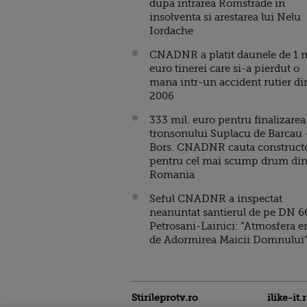
dupa intrarea Romstrade in
insolventa si arestarea lui Nelu
Iordache
CNADNR a platit daunele de 1 m
euro tinerei care si-a pierdut o
mana intr-un accident rutier di
2006
333 mil. euro pentru finalizarea
tronsonului Suplacu de Barcau 
Bors. CNADNR cauta construct
pentru cel mai scump drum di
Romania
Seful CNADNR a inspectat
neanuntat santierul de pe DN 6
Petrosani-Lainici: “Atmosfera e
de Adormirea Maicii Domnului
Stirileprotv.ro
ilike-it.