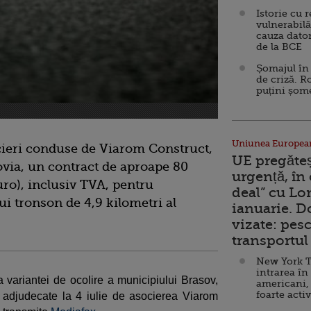
Istorie cu 
vulnerabilă
cauza dator
de la BCE
Șomajul în 
de criză. R
puțini șom
Uniunea Europea
ieri conduse de Viarom Construct,
UE pregăte
ovia, un contract de aproape 80
urgență, în
uro), inclusiv TVA, pentru
deal” cu Lo
ui tronson de 4,9 kilometri al
ianuarie. 
vizate: pesc
transportul 
New York T
intrarea în
a variantei de ocolire a municipiului Brasov,
americani,
foarte acti
 adjudecate la 4 iulie de asocierea Viarom