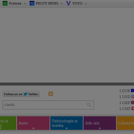
Vremea
PROTV NEWS
VOYO
1 EUR
1 USD
1 GBP
1 CHF
i si
Tehnologie si
Auto
Job-uri
Lifestyl
i
media