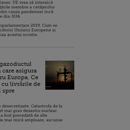
imes: UE vrea să interzică
 țările membre a cetăţenilor
 din cauza pandemiei încă
ve din SUA
roparlamentare 2019: Cum se
cătorii Uniunii Europene și
iza acestui scrutin
 gazoductul
 care asigura
ru Europa. Ce
cu livrările de
i spre
esecretizate: Catastrofa de la
el mai grav dezastru nuclear
 a fost precedată de alte
de mai mică amploare, ascunse