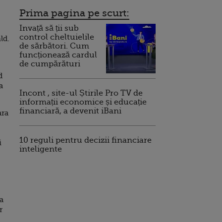
Prima pagina pe scurt:
Invață să ții sub
control cheltuielile
ld.
de sărbători. Cum
funcționează cardul
de cumpărături
d
a
Incont , site-ul Știrile Pro TV de
informații economice și educație
financiară, a devenit iBani
ara
10 reguli pentru decizii financiare
i
inteligente
a
r