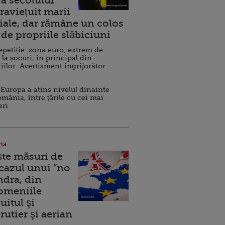
a secolului
raviețuit marii
ale, dar rămâne un colos
de propriile slăbiciuni
repetiție: zona euro, extrem de
 la șocuri, în principal din
iilor. Avertisment îngrijorător
Europa a atins nivelul dinainte
omânia, între țările cu cei mai
eri
na
ște măsuri de
 cazul unui ”no
ndra, din
Domeniile
uitul şi
rutier şi aerian