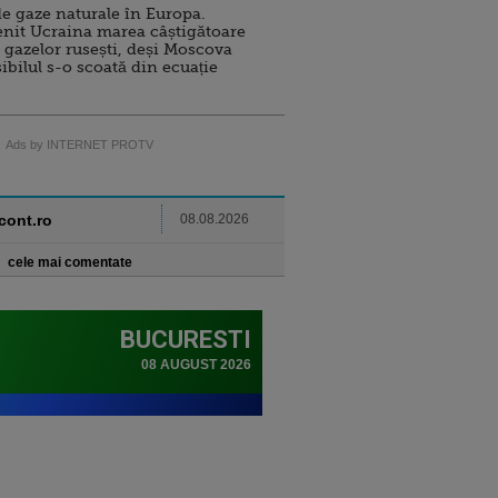
e gaze naturale în Europa.
nit Ucraina marea câștigătoare
 gazelor rusești, deși Moscova
sibilul s-o scoată din ecuație
Ads by INTERNET PROTV
ncont.ro
08.08.2026
cele mai comentate