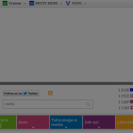
Vremea
PROTV NEWS
VOYO
1 EUR
1 USD
1 GBP
1 CHF
i si
Tehnologie si
Auto
Job-uri
Lifestyl
i
media