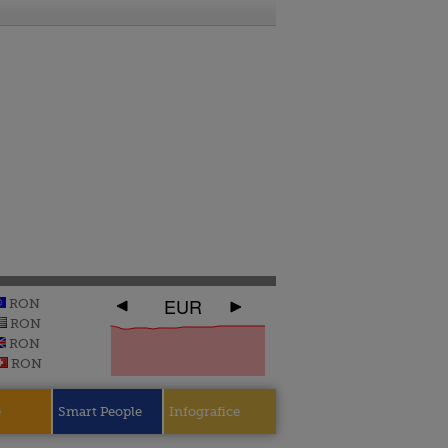
EUR
RON
RON
RON
RON
e
Smart People
Infografice