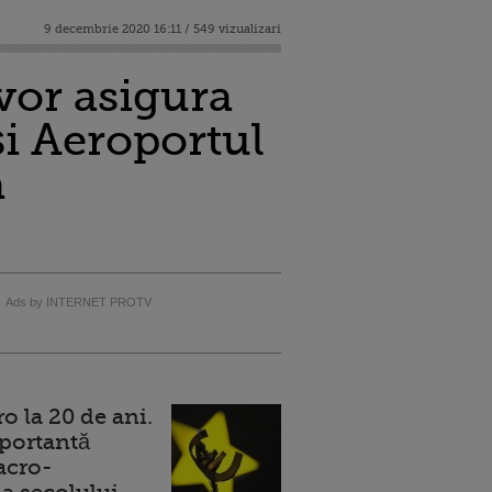
9 decembrie 2020 16:11 / 549 vizualizari
 vor asigura
şi Aeroportul
a
Ads by INTERNET PROTV
 la 20 de ani.
portantă
acro-