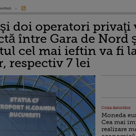
porturi
şi doi operatori privaţi
ctă între Gara de Nord 
ul cel mai ieftin va fi l
, respectiv 7 lei
Criza datoriilor
Moneda euro
Cea mai im
realizare m