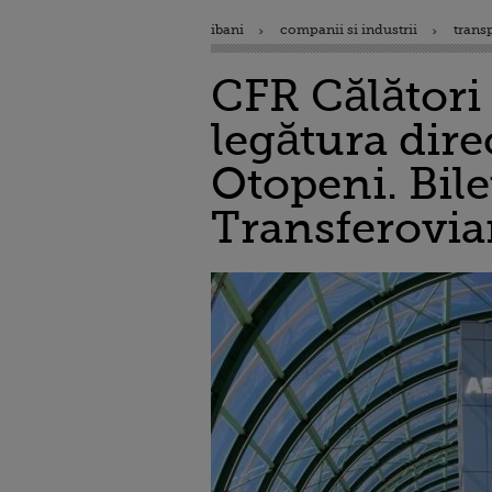
ibani
companii si industrii
trans
CFR Călători 
legătura dire
Otopeni. Bilet
Transferoviar