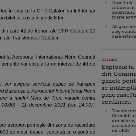
New York T
intrarea în
ei, în timp ce la CFR Călători va fi 8 lei, iar
americani,
foarte acti
n bilet va costa în jur de 8 lei.
Alegeri eu
i, din care 42 de trenuri ale CFR Călători, 20
aleg condu
care este m
ri ale Transferoviar Călători.
ord la Aeroportul Internaţional Henri Coandă
Ucraina
 trenurile vor circula la un interval de 40 de
Explozie la
din Ucraina
gazele pent
ar vor asigura serviciul public de transport
se întâmplă 
rd Bucureşti şi Aeroportul Internaţional Henri
gaze ruseșt
are a noului Mers de Tren, valabil pentru
continent
00.00) - 11 decembrie 2021 (ora 24.00)”
,
Documente d
Cernobîl, c
din istorie,
pre aeroport porneşte din zona de racordare
accidente 
de URSS
 600 de metri, traseul continuă cu o zonă de