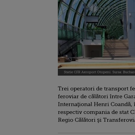
Statie CFR Aeroport Otopeni. Sursa: Buchar
Trei operatori de transport f
feroviar de călători între Ga
Internaţional Henri Coandă,
respectiv compania de stat CF
Regio Călători şi Transferovi