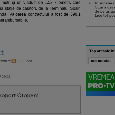
metri şi un viaduct de 1,52 kilometri, care
Inundație d
Cum a deve
staţie de călători, de la Terminalul Sosiri
de pe urma
ndă. Valoarea contractului a fost de 398,1
face tot po
 nerambursabile.
t
Top articole i
Twitter
RSS Feed
cele mai citite
 16:11
roport Otopeni