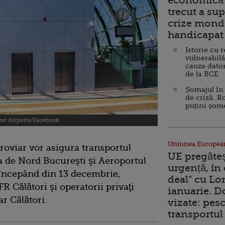
economică 
trecut a sup
crize mondi
handicapat 
Istorie cu 
vulnerabilă
cauza dator
de la BCE
Șomajul în 
de criză. R
puțini șom
est Airports/Facebook
Uniunea Europea
eroviar vor asigura transportul
UE pregăte
ra de Nord Bucureşti şi Aeroportul
urgență, în
 începând din 13 decembrie,
deal” cu Lo
R Călători şi operatorii privaţi
ianuarie. 
ar Călători.
vizate: pesc
transportul 