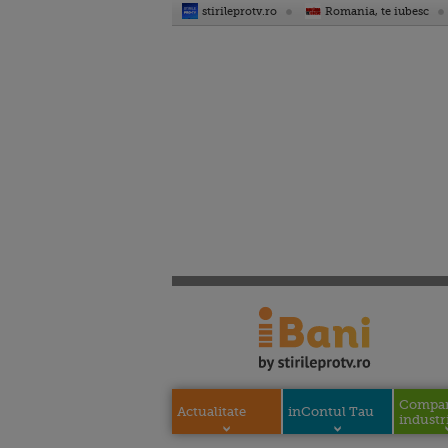
stirileprotv.ro
Romania, te iubesc
Compani
Actualitate
inContul Tau
industri