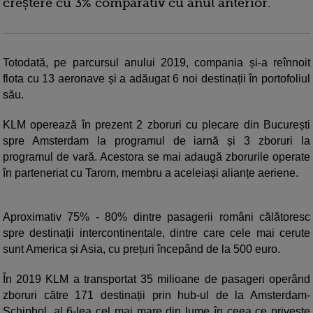
creștere cu 3% comparativ cu anul anterior.
Totodată, pe parcursul anului 2019, compania și-a reînnoit
flota cu 13 aeronave și a adăugat 6 noi destinații în portofoliul
său.
KLM operează în prezent 2 zboruri cu plecare din București
spre Amsterdam la programul de iarnă și 3 zboruri la
programul de vară. Acestora se mai adaugă zborurile operate
în parteneriat cu Tarom, membru a aceleiași alianțe aeriene.
Aproximativ 75% - 80% dintre pasagerii români călătoresc
spre destinații intercontinentale, dintre care cele mai cerute
sunt America și Asia, cu prețuri începând de la 500 euro.
În 2019 KLM a transportat 35 milioane de pasageri operând
zboruri către 171 destinații prin hub-ul de la Amsterdam-
Schiphol, al 6-lea cel mai mare din lume în ceea ce privește