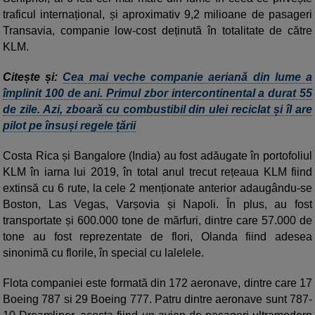
traficul internațional, și aproximativ 9,2 milioane de pasageri
Transavia, companie low-cost deținută în totalitate de către
KLM.
Citește și:
Cea mai veche companie aeriană din lume a
împlinit 100 de ani. Primul zbor intercontinental a durat 55
de zile. Azi, zboară cu combustibil din ulei reciclat și îl are
pilot pe însuși regele țării
Costa Rica și Bangalore (India) au fost adăugate în portofoliul
KLM în iarna lui 2019, în total anul trecut rețeaua KLM fiind
extinsă cu 6 rute, la cele 2 menționate anterior adaugându-se
Boston, Las Vegas, Varșovia și Napoli. În plus, au fost
transportate și 600.000 tone de mărfuri, dintre care 57.000 de
tone au fost reprezentate de flori, Olanda fiind adesea
sinonimă cu florile, în special cu lalelele.
Flota companiei este formată din 172 aeronave, dintre care 17
Boeing 787 si 29 Boeing 777. Patru dintre aeronave sunt 787-