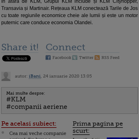
În afara de KLM, Grupul KLM include și KLM Cityhopper,
Transavia și Martinair. Rețeaua KLM conectează Tarile de Jos
cu toate regiunile economice cheie ale lumii și este un motor
puternic care conduce economia Olandei.
Share it!
Connect
Facebook
Twitter
RSS Feed
autor:
iBani
, 24 ianuarie 2020 13:05
Mai multe despre:
#KLM
#companii aeriene
Pe acelasi subiect:
Prima pagina pe
scurt:
Cea mai veche companie