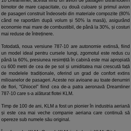
10 Dreamliner, acesta fiind un avion de pasageri ultramodern
bimotor de mare capacitate, cu două culoare și primul avion
de pasageri construit îndeosebi din materiale compozite (80%
când ne raportăm după volum și 50% la masă), asigurând
economie mai mare de combustibil, de până la 30%, și costuri
mai reduse de întreținere.
Totodată, noua versiune 787-10 are autonomie extinsă, fiind
un model ideal pentru cursele lungi, zgomotul este redus cu
până la 60%, presiunea resimțită în cabină este mai apropiată
cu 600 metri de cea de pe sol și umiditatea mai crescută față
de modelele tradiționale, oferind un grad de confort extins
milioanelor de pasageri. Aceste noi avioane au toate denumiri
de flori, “Ghiocel” fiind cea de-a patra aeronavă Dreamliner
787-10 care s-a alăturat flotei KLM.
Timp de 100 de ani, KLM a fost un pionier în industria aeriană
și este cea mai veche companie aeriana care continuă să
opereze sub numele său original.