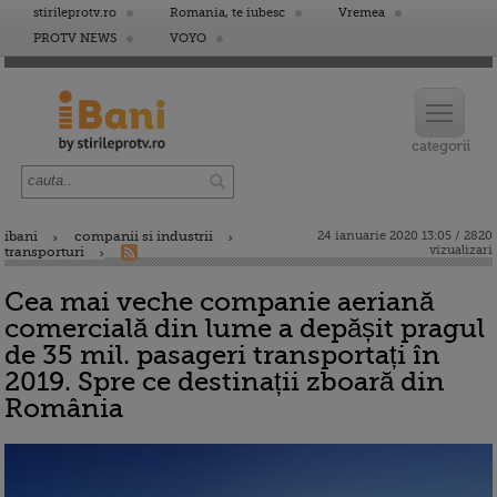
stirileprotv.ro
Romania, te iubesc
Vremea
PROTV NEWS
VOYO
ibani
companii si industrii
24 ianuarie 2020 13:05 / 2820
vizualizari
transporturi
Cea mai veche companie aeriană
comercială din lume a depășit pragul
de 35 mil. pasageri transportați în
2019. Spre ce destinații zboară din
România