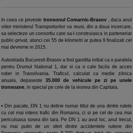
In ceea ce priveste
tronsonul Comarnic-Brasov
, daca anul
viitor ministerul Transporturilor va reusi, din a doua incercare,
sa selecteze un consortiu care sa-l construiasca in parteneriar
public-privat, atunci cei 55 de kilometri ar putea fi finalizati cel
mai devreme in 2015.
Autostrada Bucuresti-Brasov a fost gandita initial ca o paralela
pentru Drumul National 1, dar si ca o cale facila de acces
rutier in Transilvania. Traficul, calculat ca medie zilnica
anuala, depaseste
35.000 de vehicule pe zi pe unele
tronsoane
, in special pe cele de la iesirea din Capitala.
•
Din pacate, DN 1 nu detine numai titlul de una dintre rutele
cu cel mai intens trafic din Romania, ci si pe cel de
cea mai
periculoasa sosea din tara
. Pe DN 1 au avut loc, anul trecut,
nu mai putin de un sfert dintre accidentele rutiere din