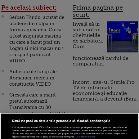
Pe acelasi subiect:
Prima pagina pe
scurt:
Serban Huidu, acuzat de
ucidere din culpa in
Invață să ții
forma agravanta. Cu cat
sub control
cheltuielile
a fost asigurata masina
de sărbători.
cu care a facut praf un
Cum
Logan si nici macar nu i
s-a spart parbrizul
funcționează cardul de
VIDEO
cumpărături
Autostrazile lungi ale
Romaniei, mereu in
Incont , site-ul Știrile Pro
constructie VIDEO
TV de informații
economice și educație
Greseala care a marit
financiară, a devenit iBani
pretul autostrazii
Transilvania cu 80
milioane de euro. VIDEO
10 reguli pentru decizii
Nouă ne pasă ca datele tale personale să rămână confidențiale
financiare inteligente
Boc este "profund
Noi și partenerii noștri
201
stocăm și/sau accesăm informații pe dispozitivul dvs., precum identificatorii
nemultumit". Premierul
cookie unici pentru prelucrarea datelor cu caracter personal. Puteți accepta sau gestiona alegerile dvs.
făcând clic mai jos sau în orice moment, pe pagina cu politica de confidențialitate. Aceste alegeri vor fi
vrea sanctionarea
raportate partenerilor noștri și nu vă vor afecta navigarea.
Mai multe detalii