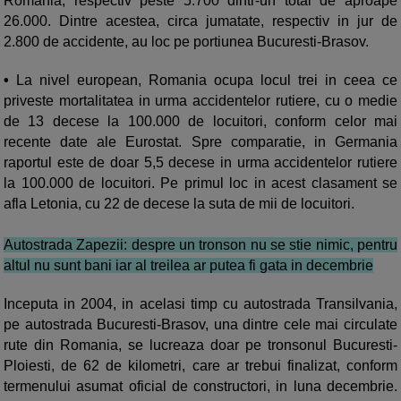
Romania, respectiv peste 5.700 dintr-un total de aproape
26.000. Dintre acestea, circa jumatate, respectiv in jur de
2.800 de accidente, au loc pe portiunea Bucuresti-Brasov.
•
La nivel european, Romania ocupa locul trei in ceea ce
priveste mortalitatea in urma accidentelor rutiere, cu o medie
de 13 decese la 100.000 de locuitori, conform celor mai
recente date ale Eurostat. Spre comparatie, in Germania
raportul este de doar 5,5 decese in urma accidentelor rutiere
la 100.000 de locuitori. Pe primul loc in acest clasament se
afla Letonia, cu 22 de decese la suta de mii de locuitori.
Autostrada Zapezii: despre un tronson nu se stie nimic, pentru
altul nu sunt bani iar al treilea ar putea fi gata in decembrie
Inceputa in 2004, in acelasi timp cu autostrada Transilvania,
pe autostrada Bucuresti-Brasov, una dintre cele mai circulate
rute din Romania, se lucreaza doar pe tronsonul Bucuresti-
Ploiesti, de 62 de kilometri, care ar trebui finalizat, conform
termenului asumat oficial de constructori, in luna decembrie.