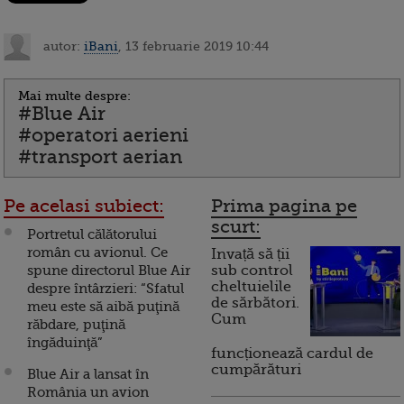
autor:
iBani
, 13 februarie 2019 10:44
Mai multe despre:
#Blue Air
#operatori aerieni
#transport aerian
Pe acelasi subiect:
Prima pagina pe
scurt:
Portretul călătorului
român cu avionul. Ce
Invață să ții
spune directorul Blue Air
sub control
cheltuielile
despre întârzieri: “Sfatul
de sărbători.
meu este să aibă puţină
Cum
răbdare, puţină
îngăduinţă”
funcționează cardul de
cumpărături
Blue Air a lansat în
România un avion