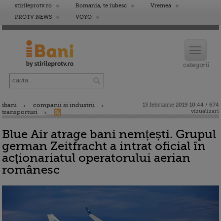
stirileprotv.ro
Romania, te iubesc
Vremea
PROTV NEWS
VOYO
ibani
companii si industrii
13 februarie 2019 10:44 / 674
vizualizari
transporturi
Blue Air atrage bani nemțești. Grupul
german Zeitfracht a intrat oficial în
acţionariatul operatorului aerian
românesc