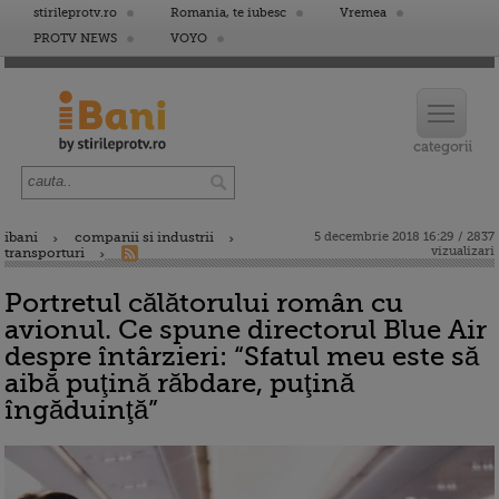
stirileprotv.ro
Romania, te iubesc
Vremea
PROTV NEWS
VOYO
ibani
companii si industrii
5 decembrie 2018 16:29 / 2837
vizualizari
transporturi
Portretul călătorului român cu
avionul. Ce spune directorul Blue Air
despre întârzieri: “Sfatul meu este să
aibă puţină răbdare, puţină
îngăduinţă”