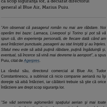
ca scop siguranţa lor, a declarat directorul
general al Blue Air, Marius Puiu.
"Am observat că pasagerul român nu mai are răbdare. Noi
operăm trei baze: Larnaca, Liverpool şi Torino şi pot să vă
spun că, din experienţa personală, de fiecare dată când am
avut întârzieri punctuale, pasagerii au stat liniştiţi şi au înţeles.
Sfatul meu este să aibă puţină răbdare, puţină îngăduinţă şi,
eventual, să încerce să vină mai devreme la aeroport",
a spus
Puiu, citat de
Agerpres
.
La rândul său, directorul comercial al Blue Air, Tudor
Constantinescu, a subliniat că nicio companie aeriană nu îşi
doreşte să aibă întârzieri, iar călătorii trebuie să ştie că orice
întârziere are drept scop siguranţa lor.
"Se văd semnele aglomerării spaţiului aerian şi mai toate