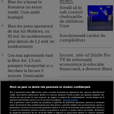
Blue Air a lansat în
România un avion
Invață să ții
inedit. Cum arată
sub control
cheltuielile
fuselajul
de sărbători.
Cum
Blue Air preia operatorul
de stat Air Moldova, cu
funcționează cardul de
50 mil. lei moldovenești,
cumpărături
plus datorii de 1,2 mld. lei
moldovenești
Incont , site-ul Știrile Pro
Cea mai aglomerată vară
TV de informații
la Blue Air: 1,5 mil.
economice și educație
pasageri transportați și o
financiară, a devenit iBani
decolare la fiecare 9
minute. Destinațiile
vedetă: stațiunile
10 reguli pentru decizii
spaniole și insulele
Nouă ne pasă ca datele tale personale să rămână confidențiale
financiare inteligente
grecești
Noi și partenerii noștri
201
stocăm și/sau accesăm informații pe dispozitivul dvs., precum identificatorii
cookie unici pentru prelucrarea datelor cu caracter personal. Puteți accepta sau gestiona alegerile dvs.
făcând clic mai jos sau în orice moment, pe pagina cu politica de confidențialitate. Aceste alegeri vor fi
Pilotul comandant
raportate partenerilor noștri și nu vă vor afecta navigarea.
Mai multe detalii
Noi si partenerii nostri (retelele de socializare si agentiile de publicitate partenere, precum si furnizorii
Marius Puiu îl
nostri de servicii de date analitice) prelucram date pentru a permite website-ului sa functioneze, pentru a
personaliza continutul si anunturile publicitare afisate in functie de interesele si/sau profilul dvs., pentru a
înlocuiește pe Gheorghe
va oferi functionalitati aferente retelelor de socializare si pentru a analiza traficul pe website. Beneficiati
de drepturile prevazute de art. 15-22 din GDPR in legatura cu prelucrarea datelor cu caracter personal.