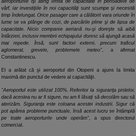
aeroporturile îşi ating limita de capacitate în perioadele de
vârf, iar investiţiile în noi capacităţi sunt scumpe şi necesită
timp îndelungat. Orice pasager care a călătorit vara oriunde în
lume se va plânge de cozi, de parcările pline şi de lipsa de
capacitate. Nicio companie aeriană nu-şi doreşte să aibă
întârzieri, inclusiv membrii echipajului doresc să ajungă acasă
mai repede. Însă, sunt factori externi, precum traficul
aglomerat, grevele, problemele meteo"
, a afirmat
Constantinescu.
El a arătat că şi aeroportul din Otopeni a ajuns la limita
maximă din punctul de vedere al capacităţii.
"Aeroportul este utilizat 100%. Referitor la siguranţa pistelor,
dacă acestea nu ar fi sigure, nu am fi lăsaţi să decolăm sau să
aterizăm. Siguranţa este coloana acestei industrii. Sigur că
pot apărea probleme punctuale, însă acest lucru se întâmplă
pe toate aeroporturile unde operăm"
, a spus directorul
comercial.