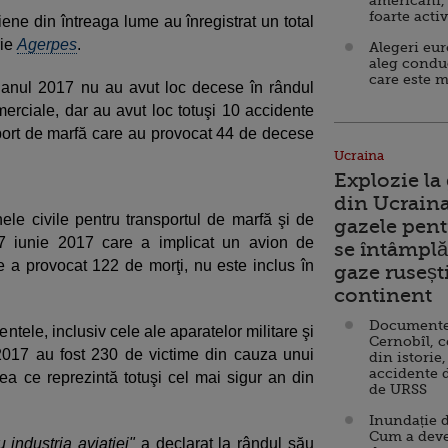
americani,
foarte acti
ene din întreaga lume au înregistrat un total
rie
Agerpes
.
Alegeri eu
aleg condu
care este m
n anul 2017 nu au avut loc decese în rândul
erciale, dar au avut loc totuşi 10 accidente
sport de marfă care au provocat 44 de decese
Ucraina
Explozie la
din Ucraina
le civile pentru transportul de marfă şi de
gazele pent
 7 iunie 2017 care a implicat un avion de
se întâmplă 
e a provocat 122 de morţi, nu este inclus în
gaze ruseșt
continent
Documente d
ntele, inclusiv cele ale aparatelor militare şi
Cernobîl, c
2017 au fost 230 de victime din cauza unui
din istorie,
accidente 
a ce reprezintă totuşi cel mai sigur an din
de URSS
Inundație d
Cum a deve
 industria aviaţiei"
a declarat la rândul său