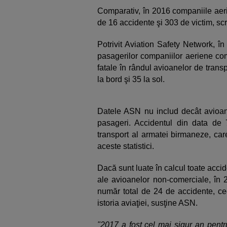
Comparativ, în 2016 companiile aeri
de 16 accidente şi 303 de victim, sc
Potrivit Aviation Safety Network, î
pasagerilor companiilor aeriene com
fatale în rândul avioanelor de tran
la bord şi 35 la sol.
Datele ASN nu includ decât avioane
pasageri. Accidentul din data de
transport al armatei birmaneze, car
aceste statistici.
Dacă sunt luate în calcul toate accide
ale avioanelor non-comerciale, în 
număr total de 24 de accidente, cee
istoria aviaţiei, susţine ASN.
"2017 a fost cel mai sigur an pentru