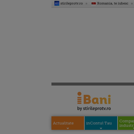
stirileprotv.ro
Romania, te iubesc
Compani
Actualitate
inContul Tau
industri