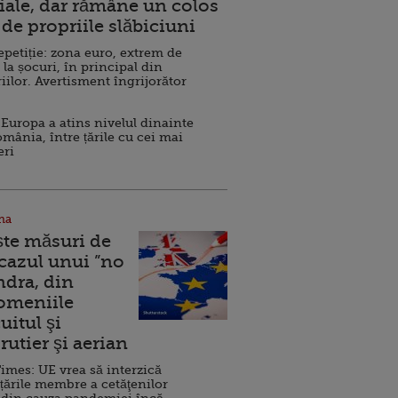
ale, dar rămâne un colos
de propriile slăbiciuni
repetiție: zona euro, extrem de
 la șocuri, în principal din
iilor. Avertisment îngrijorător
Europa a atins nivelul dinainte
omânia, între țările cu cei mai
eri
na
ște măsuri de
 cazul unui ”no
ndra, din
Domeniile
uitul şi
rutier şi aerian
imes: UE vrea să interzică
 țările membre a cetăţenilor