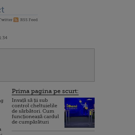
t
Twitter
RSS Feed
1:34
Prima pagina pe scurt:
Invață să ții sub
ng
control cheltuielile
de sărbători. Cum
funcționează cardul
de cumpărături
a