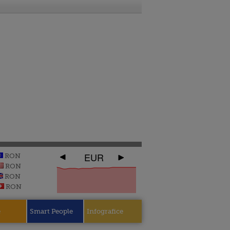
EUR
RON
RON
RON
RON
e
Smart People
Infografice