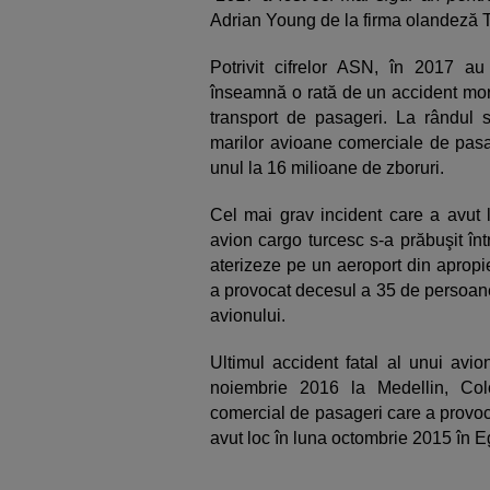
Adrian Young de la firma olandeză 
Potrivit cifrelor ASN, în 2017 a
înseamnă o rată de un accident mort
transport de pasageri. La rândul 
marilor avioane comerciale de pasag
unul la 16 milioane de zboruri.
Cel mai grav incident care a avut 
avion cargo turcesc s-a prăbuşit în
aterizeze pe un aeroport din apropi
a provocat decesul a 35 de persoane 
avionului.
Ultimul accident fatal al unui avi
noiembrie 2016 la Medellin, Col
comercial de pasageri care a provo
avut loc în luna octombrie 2015 în Eg