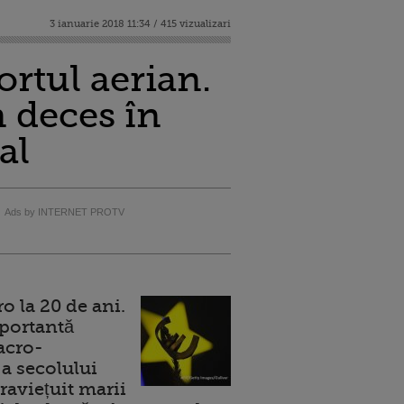
3 ianuarie 2018 11:34 / 415 vizualizari
ortul aerian.
n deces în
al
Ads by INTERNET PROTV
 la 20 de ani.
portantă
acro-
a secolului
raviețuit marii