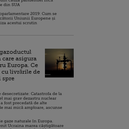
 din cauza pandemiei încă
ve din SUA
roparlamentare 2019: Cum se
cătorii Uniunii Europene și
iza acestui scrutin
 gazoductul
 care asigura
ru Europa. Ce
cu livrările de
i spre
esecretizate: Catastrofa de la
el mai grav dezastru nuclear
 a fost precedată de alte
de mai mică amploare, ascunse
e gaze naturale în Europa.
nit Ucraina marea câștigătoare