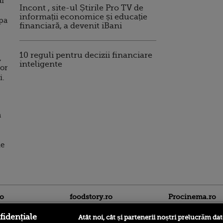
ai
Incont , site-ul Știrile Pro TV de
informații economice și educație
upa
financiară, a devenit iBani
10 reguli pentru decizii financiare
,
inteligente
vor
i.
a
ie
ro
foodstory.ro
Procinema.ro
fidențiale
Atât noi, cât și partenerii noștri prelucrăm dat