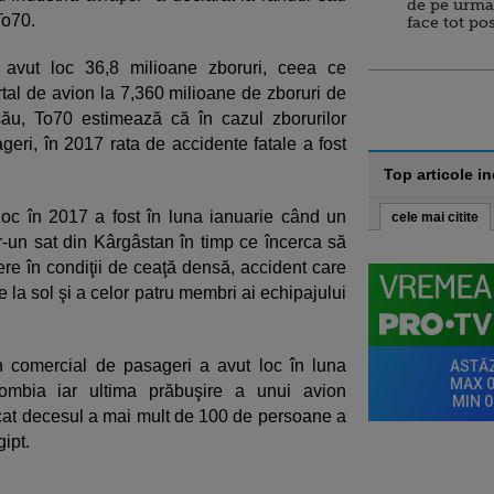
de pe urma
To70.
face tot po
u avut loc 36,8 milioane zboruri, ceea ce
al de avion la 7,360 milioane de zboruri de
său, To70 estimează că în cazul zborurilor
eri, în 2017 rata de accidente fatale a fost
Top articole i
loc în 2017 a fost în luna ianuarie când un
cele mai citite
tr-un sat din Kârgâstan în timp ce încerca să
ere în condiţii de ceaţă densă, accident care
la sol şi a celor patru membri ai echipajului
on comercial de pasageri a avut loc în luna
ombia iar ultima prăbuşire a unui avion
cat decesul a mai mult de 100 de persoane a
ipt.