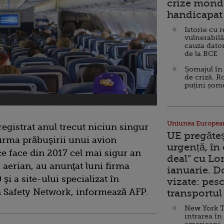
crize mondi
handicapat 
Istorie cu 
vulnerabilă
cauza dator
de la BCE
Șomajul în 
de criză. R
puțini șom
Uniunea Europea
egistrat anul trecut niciun singur
UE pregăte
urma prăbuşirii unui avion
urgență, în
e face din 2017 cel mai sigur an
deal” cu Lo
l aerian, au anunţat luni firma
ianuarie. 
i a site-ului specializat în
vizate: pesc
n Safety Network, informează AFP.
transportul 
New York T
intrarea în