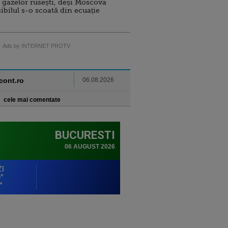
 gazelor rusești, deși Moscova
sibilul s-o scoată din ecuație
Ads by INTERNET PROTV
ncont.ro
06.08.2026
cele mai comentate