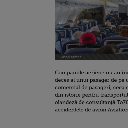
Avion cabina
Companiile aeriene nu au înr
deces al unui pasager de pe 
comercial de pasageri, ceea c
din istorie pentru transportu
olandeză de consultanţă To70 ş
accidentele de avion Aviatio