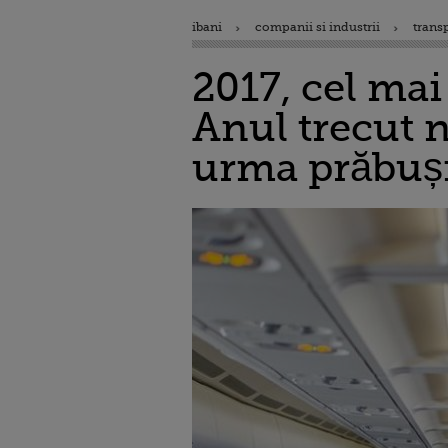
ibani
companii si industrii
trans
2017, cel mai
Anul trecut n
urma prăbuși