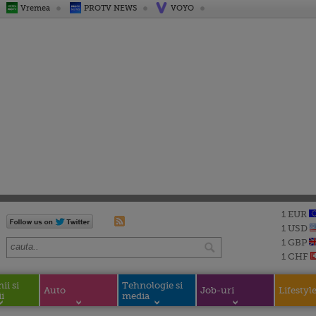
Vremea
PROTV NEWS
VOYO
1 EUR
1 USD
1 GBP
1 CHF
i si
Tehnologie si
Auto
Job-uri
Lifestyl
i
media