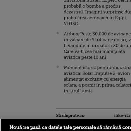
din istoria Rusiei. Expert: cel m
probabil o bomba a produs
dezastrul. Imagini surprinse d
prabusirea aeronavei in Egipt.
VIDEO
Airbus: Peste 30.000 de avioane
in valoare de 5 trilioane dolari, 
fi vandute in urmatorii 20 de an
Care va fi cea mai mare piata
aviatica peste 10 ani
Moment istoric pentru industri
aviatica: Solar Impulse 2, avion
alimentat exclusiv cu energie
solara, a pornit in prima calator
in jurul lumii
Stirileprotv.ro
ilike-it.
Nouă ne pasă ca datele tale personale să rămână con