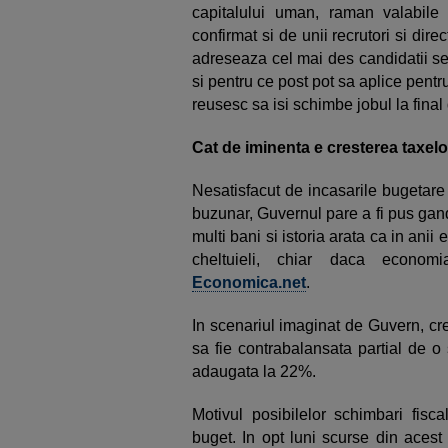
capitalului uman, raman valabile s
confirmat si de unii recrutori si di
adreseaza cel mai des candidatii se
si pentru ce post pot sa aplice pentru
reusesc sa isi schimbe jobul la final
Cat de iminenta e cresterea taxel
Nesatisfacut de incasarile bugetare
buzunar, Guvernul pare a fi pus gand
multi bani si istoria arata ca in anii
cheltuieli, chiar daca econo
Economica.net
.
In scenariul imaginat de Guvern, cr
sa fie contrabalansata partial de 
adaugata la 22%.
Motivul posibilelor schimbari fisc
buget. In opt luni scurse din acest