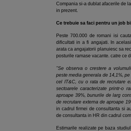
Compania si-a dublat afacerile de la 
in prezent.
Ce trebuie sa faci pentru un job bi
Peste 700.000 de romani isi caut
dificultati in a fi angajati. In acela
arata ca angajatorii planuiesc sa re
posturile ramase vacante. catre ce d
"Se observa o crestere a volumuli 
peste media generala de 14,1%, pe d
cel IT&C, cu o rata de recrutare e
sectoarele caracterizate printr-o r
aproape 39%, bunurile de larg consu
de recrutare externa de aproape 1
in cadrul firmei de consultanta si 
de consultanta in HR din cadrul com
Estimarile realizate pe baza studiu