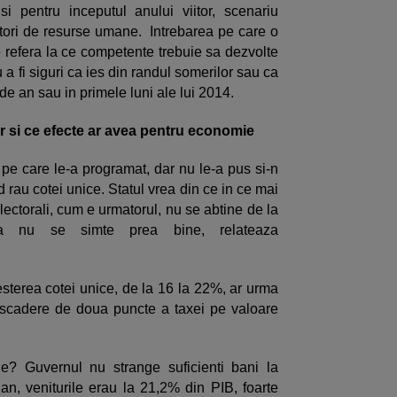
i pentru inceputul anului viitor, scenariu
rectori de resurse umane. Intrebarea pe care o
 refera la ce competente trebuie sa dezvolte
 a fi siguri ca ies din randul somerilor sau ca
 de an sau in primele luni ale lui 2014.
or si ce efecte ar avea pentru economie
 pe care le-a programat, dar nu le-a pus si-n
 rau cotei unice. Statul vrea din ce in ce mai
 electorali, cum e urmatorul, nu se abtine de la
mia nu se simte prea bine, relateaza
esterea cotei unice, de la 16 la 22%, ar urma
o scadere de doua puncte a taxei pe valoare
ale? Guvernul nu strange suficienti bani la
 an, veniturile erau la 21,2% din PIB, foarte