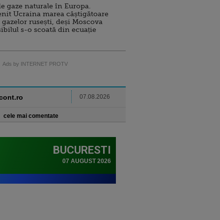
e gaze naturale în Europa.
nit Ucraina marea câștigătoare
 gazelor rusești, deși Moscova
sibilul s-o scoată din ecuație
Ads by INTERNET PROTV
ncont.ro
07.08.2026
cele mai comentate