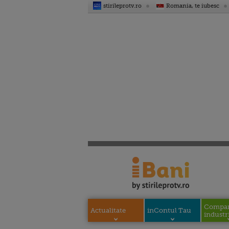
stirileprotv.ro
Romania, te iubesc
Compani
Actualitate
inContul Tau
industri