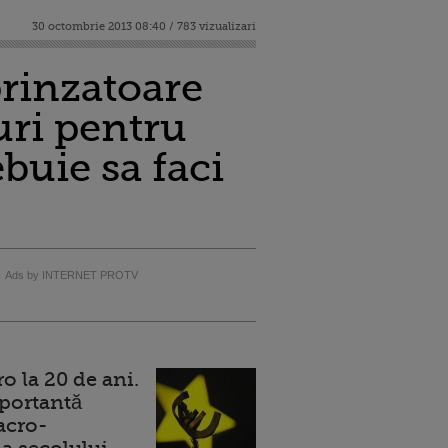
30 octombrie 2013 08:40 / 783 vizualizari
prinzatoare
uri pentru
buie sa faci
Ads by INTERNET PROTV
 la 20 de ani.
portantă
acro-