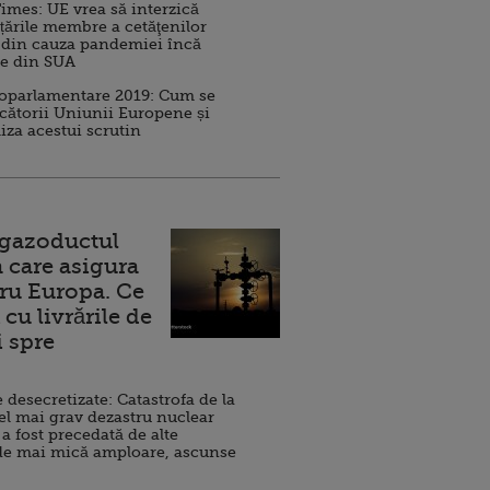
imes: UE vrea să interzică
 țările membre a cetăţenilor
 din cauza pandemiei încă
ve din SUA
roparlamentare 2019: Cum se
cătorii Uniunii Europene și
iza acestui scrutin
 gazoductul
 care asigura
ru Europa. Ce
cu livrările de
i spre
esecretizate: Catastrofa de la
el mai grav dezastru nuclear
 a fost precedată de alte
de mai mică amploare, ascunse