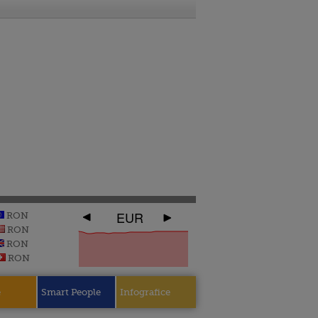
EUR
RON
RON
RON
RON
e
Smart People
Infografice