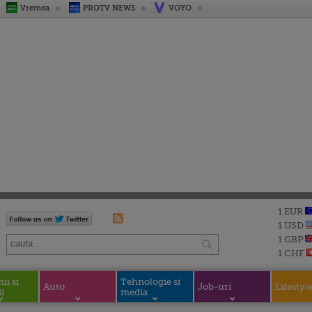
Vremea
PROTV NEWS
VOYO
1 EUR
1 USD
1 GBP
1 CHF
i si
Tehnologie si
Auto
Job-uri
Lifestyl
i
media