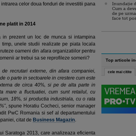
intrarea celor doua fonduri de investitii pana
Inundație d
Cum a deve
de pe urma
face tot po
ne platit in 2014
a in prezent un loc de munca si intampina
si timp, unele studii realizate pe piata locala
cruteze oameni din afara organizatiilor pentru
omenii ar trebui sa se reprofileze somerii?
Top articole i
de recrutari externe, din afara companiei,
cele mai citite
e o parte in sectoarele in crestere cum este
xterna de circa 40%, si pe de alta parte in
ata mare a fluctuatiei, cum sunt retailul, cu
m, 18%, si productia industriala, cu o rata
9%"
, spune Horatiu Cocheci, senior manager
audit PwC Romania si sef al departamentului
paniei, citat de
Business Magazin
.
lui Saratoga 2013, care analizeaza eficienta