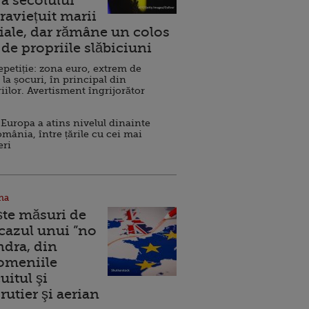
a secolului
raviețuit marii
ale, dar rămâne un colos
de propriile slăbiciuni
repetiție: zona euro, extrem de
 la șocuri, în principal din
iilor. Avertisment îngrijorător
Europa a atins nivelul dinainte
omânia, între țările cu cei mai
eri
na
ște măsuri de
 cazul unui ”no
ndra, din
Domeniile
uitul şi
rutier şi aerian