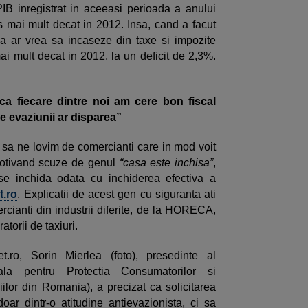
B inregistrat in aceeasi perioada a anului
ns mai mult decat in 2012. Insa, cand a facut
ca ar vrea sa incaseze din taxe si impozite
i mult decat in 2012, la un deficit de 2,3%.
a fiecare dintre noi am cere bon fiscal
e evaziunii ar disparea”
i sa ne lovim de comercianti care in mod voit
 motivand scuze de genul
“casa este inchisa”
,
se inchida odata cu inchiderea efectiva a
t.ro
. Explicatii de acest gen cu siguranta ati
mercianti din industrii diferite, de la HORECA,
atorii de taxiuri.
et.ro, Sorin Mierlea (foto), presedinte al
nala pentru Protectia Consumatorilor si
lor din Romania), a precizat ca solicitarea
oar dintr-o atitudine antievazionista, ci sa