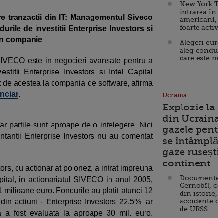
New York T
intrarea în
re tranzactii din IT: Managementul Siveco
americani,
foarte acti
urile de investitii Enterprise Investors si
din companie
Alegeri eu
aleg condu
care este m
IVECO este in negocieri avansate pentru a
titii Enterprise Investors si Intel Capital
t de acestea la compania de software, afirma
anciar
.
Ucraina
Explozie la
din Ucraina
dar partile sunt aproape de o intelegere. Nici
gazele pent
tantii Enterprise Investors nu au comentat
se întâmplă 
gaze ruseșt
continent
tors, cu actionariat polonez, a intrat impreuna
Documente d
Capital, in actionariatul SIVECO in anul 2005,
Cernobîl, c
 milioane euro. Fondurile au platit atunci 12
din istorie,
accidente 
 din actiuni - Enterprise Investors 22,5% iar
de URSS
 a fost evaluata la aproape 30 mil. euro.