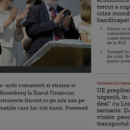
economică 
trecut a sup
crize mondi
handicapat 
Istorie cu 
vulnerabilă
cauza dator
de la BCE
Șomajul în 
de criză. R
puțini șom
Uniunea Europea
e-urile romanesti si straine si
UE pregăte
 Bloomberg la Ziarul Financiar,
urgență, în
rmareste Incont.ro pe site sau pe
deal” cu Lo
tiile care fac toti banii. Powered
ianuarie. 
vizate: pesc
transportul 