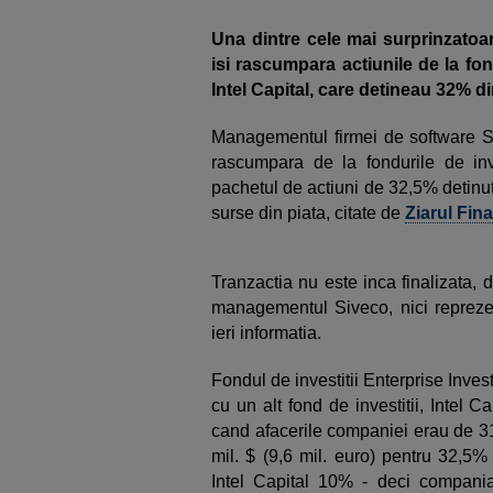
Una dintre cele mai surprinzatoa
isi rascumpara actiunile de la fond
Intel Capital, care detineau 32% 
Managementul firmei de software S
rascumpara de la fondurile de inves
pachetul de actiuni de 32,5% detinu
surse din piata, citate de
Ziarul Fin
Tranzactia nu este inca finalizata, 
managementul Siveco, nici reprezen
ieri informatia.
Fondul de investitii Enterprise Inves
cu un alt fond de investitii, Intel 
cand afacerile companiei erau de 31
mil. $ (9,6 mil. euro) pentru 32,5%
Intel Capital 10% - deci compania