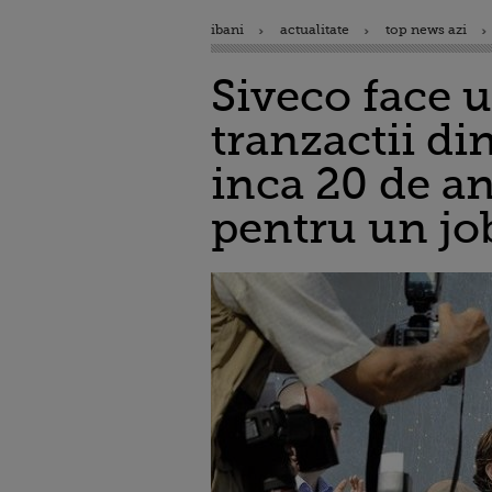
ibani
actualitate
top news azi
Siveco face 
tranzactii di
inca 20 de an
pentru un job