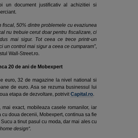
i un document justificativ al achizitiei si
merciant.
n fiscal, 50% dintre problemele cu evaziunea
l nu trebuie cerut doar pentru fiscalizare, ci
us mai sigur. Tot ceea ce trece printr-un
ci un control mai sigur a ceea ce cumparam”
,
stul Wall-Street.ro.
inca 20 de ani de Mobexpert
e euro, 32 de magazine la nivel national si
lioane de euro. Asa se rezuma businessul lui
noua etapa de dezvoltare, potrivit
Capital.ro
.
 mai exact, mobileaza casele romanilor, iar
 cu doua decenii, Mobexpert, continua sa fie
 Sucu a tinut pasul cu moda, dar mai ales cu
„home design“.