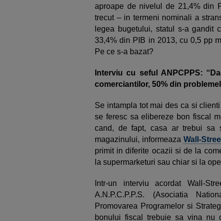
aproape de nivelul de 21,4% din PI
trecut – in termeni nominali a stra
legea bugetului, statul s-a gandit 
33,4% din PIB in 2013, cu 0,5 pp ma
Pe ce s-a bazat?
Interviu cu seful ANPCPPS: “Dac
comerciantilor, 50% din problemel
Se intampla tot mai des ca si client
se feresc sa elibereze bon fiscal
cand, de fapt, casa ar trebui sa 
magazinului, informeaza
Wall-Stree
primit in diferite ocazii si de la co
la supermarketuri sau chiar si la oper
Intr-un interviu acordat Wall-Stre
A.N.P.C.P.P.S. (Asociatia Natio
Promovarea Programelor si Strategii
bonului fiscal trebuie sa vina nu d