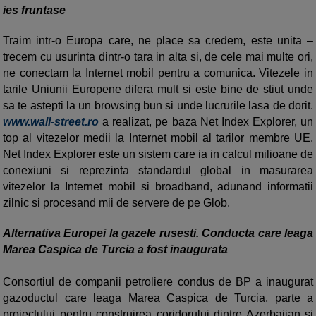
ies fruntase
Traim intr-o Europa care, ne place sa credem, este unita –
trecem cu usurinta dintr-o tara in alta si, de cele mai multe ori,
ne conectam la Internet mobil pentru a comunica. Vitezele in
tarile Uniunii Europene difera mult si este bine de stiut unde
sa te astepti la un browsing bun si unde lucrurile lasa de dorit.
www.wall-street.ro
a realizat, pe baza Net Index Explorer, un
top al vitezelor medii la Internet mobil al tarilor membre UE.
Net Index Explorer este un sistem care ia in calcul milioane de
conexiuni si reprezinta standardul global in masurarea
vitezelor la Internet mobil si broadband, adunand informatii
zilnic si procesand mii de servere de pe Glob.
Alternativa Europei la gazele rusesti. Conducta care leaga
Marea Caspica de Turcia a fost inaugurata
Consortiul de companii petroliere condus de BP a inaugurat
gazoductul care leaga Marea Caspica de Turcia, parte a
proiectului pentru construirea coridorului dintre Azerbaijan si