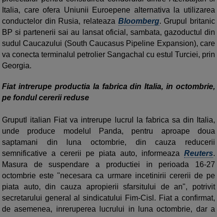
Italia, care ofera Uniunii Euroepene alternativa la utilizarea
conductelor din Rusia, relateaza
Bloomberg
. Grupul britanic
BP si partenerii sai au lansat oficial, sambata, gazoductul din
sudul Caucazului (South Caucasus Pipeline Expansion), care
va conecta terminalul petrolier Sangachal cu estul Turciei, prin
Georgia.
Fiat intrerupe productia la fabrica din Italia, in octombrie,
pe fondul cererii reduse
Gruputl italian Fiat va intrerupe lucrul la fabrica sa din Italia,
unde produce modelul Panda, pentru aproape doua
saptamani din luna octombrie, din cauza reducerii
semnificative a cererii pe piata auto, informeaza
Reuters
.
Masura de suspendare a productiei in perioada 16-27
octombrie este "necesara ca urmare incetinirii cererii de pe
piata auto, din cauza apropierii sfarsitului de an", potrivit
secretarului general al sindicatului Fim-Cisl. Fiat a confirmat,
de asemenea, inreruperea lucrului in luna octombrie, dar a