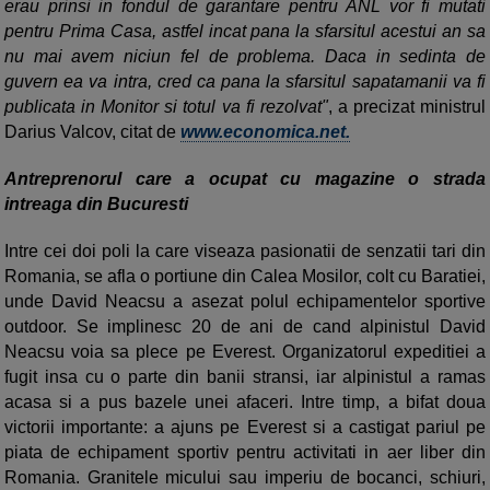
erau prinsi in fondul de garantare pentru ANL vor fi mutati
pentru Prima Casa, astfel incat pana la sfarsitul acestui an sa
nu mai avem niciun fel de problema. Daca in sedinta de
guvern ea va intra, cred ca pana la sfarsitul sapatamanii va fi
publicata in Monitor si totul va fi rezolvat"
, a precizat ministrul
Darius Valcov, citat de
www.economica.net.
Antreprenorul care a ocupat cu magazine o strada
intreaga din Bucuresti
Intre cei doi poli la care viseaza pasionatii de senzatii tari din
Romania, se afla o portiune din Calea Mosilor, colt cu Baratiei,
unde David Neacsu a asezat polul echipamentelor sportive
outdoor. Se implinesc 20 de ani de cand alpinistul David
Neacsu voia sa plece pe Everest. Organizatorul expeditiei a
fugit insa cu o parte din banii stransi, iar alpinistul a ramas
acasa si a pus bazele unei afaceri. Intre timp, a bifat doua
victorii importante: a ajuns pe Everest si a castigat pariul pe
piata de echipament sportiv pentru activitati in aer liber din
Romania. Granitele micului sau imperiu de bocanci, schiuri,