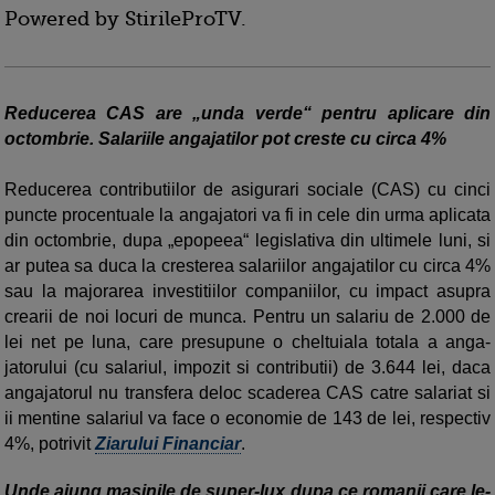
Powered by StirileProTV.
Reducerea CAS are „unda verde“ pentru aplicare din
octombrie. Salariile angajatilor pot creste cu circa 4%
Reducerea contributiilor de asigurari sociale (CAS) cu cinci
puncte procentuale la angajatori va fi in cele din urma aplicata
din octombrie, dupa „epopeea“ legislativa din ultimele luni, si
ar putea sa duca la cresterea salariilor angajatilor cu circa 4%
sau la majorarea investitiilor companiilor, cu impact asupra
crearii de noi locuri de munca. Pentru un salariu de 2.000 de
lei net pe luna, care presupune o cheltuiala totala a anga­
jatorului (cu salariul, impozit si contributii) de 3.644 lei, daca
angajatorul nu transfera deloc scaderea CAS catre salariat si
ii mentine salariul va face o economie de 143 de lei, respectiv
4%, potrivit
Ziarului Financiar
.
Unde ajung masinile de super-lux dupa ce romanii care le-