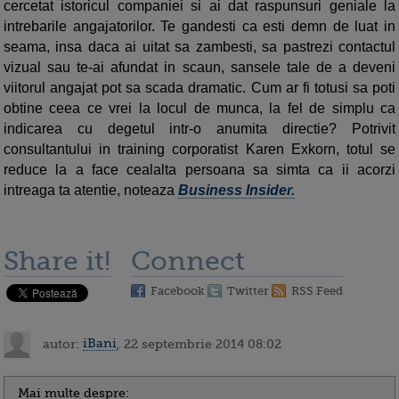
cercetat istoricul companiei si ai dat raspunsuri geniale la
intrebarile angajatorilor. Te gandesti ca esti demn de luat in
seama, insa daca ai uitat sa zambesti, sa pastrezi contactul
vizual sau te-ai afundat in scaun, sansele tale de a deveni
viitorul angajat pot sa scada dramatic. Cum ar fi totusi sa poti
obtine ceea ce vrei la locul de munca, la fel de simplu ca
indicarea cu degetul intr-o anumita directie? Potrivit
consultantului in training corporatist Karen Exkorn, totul se
reduce la a face cealalta persoana sa simta ca ii acorzi
intreaga ta atentie, noteaza
Business Insider.
Share it!
Connect
Facebook
Twitter
RSS Feed
autor:
iBani
, 22 septembrie 2014 08:02
Mai multe despre: