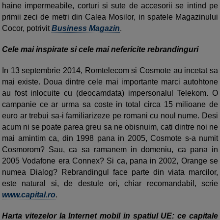
haine impermeabile, corturi si sute de accesorii se intind pe
primii zeci de metri din Calea Mosilor, in spatele Magazinului
Cocor, potrivit
Business Magazin
.
Cele mai inspirate si cele mai nefericite rebrandinguri
In 13 septembrie 2014, Romtelecom si Cosmote au incetat sa
mai existe. Doua dintre cele mai importante marci autohtone
au fost inlocuite cu (deocamdata) impersonalul Telekom. O
campanie ce ar urma sa coste in total circa 15 milioane de
euro ar trebui sa-i familiarizeze pe romani cu noul nume. Desi
acum ni se poate parea greu sa ne obisnuim, cati dintre noi ne
mai amintim ca, din 1998 pana in 2005, Cosmote s-a numit
Cosmorom? Sau, ca sa ramanem in domeniu, ca pana in
2005 Vodafone era Connex? Si ca, pana in 2002, Orange se
numea Dialog? Rebrandingul face parte din viata marcilor,
este natural si, de destule ori, chiar recomandabil, scrie
www.capital.ro
.
Harta vitezelor la Internet mobil in spatiul UE: ce capitale