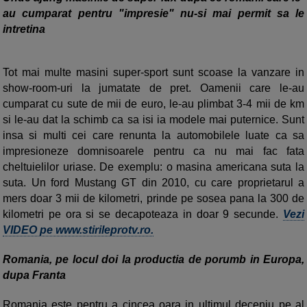
au cumparat pentru "impresie" nu-si mai permit sa le
intretina
Tot mai multe masini super-sport sunt scoase la vanzare in
show-room-uri la jumatate de pret. Oamenii care le-au
cumparat cu sute de mii de euro, le-au plimbat 3-4 mii de km
si le-au dat la schimb ca sa isi ia modele mai puternice. Sunt
insa si multi cei care renunta la automobilele luate ca sa
impresioneze domnisoarele pentru ca nu mai fac fata
cheltuielilor uriase. De exemplu: o masina americana suta la
suta. Un ford Mustang GT din 2010, cu care proprietarul a
mers doar 3 mii de kilometri, prinde pe sosea pana la 300 de
kilometri pe ora si se decapoteaza in doar 9 secunde.
Vezi
VIDEO pe www.stirileprotv.ro.
Romania, pe locul doi la productia de porumb in Europa,
dupa Franta
Romania este pentru a cincea oara in ultimul deceniu pe al