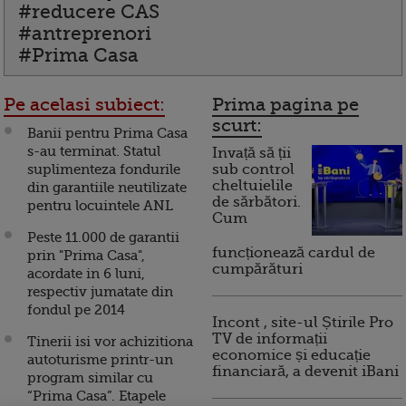
#reducere CAS
#antreprenori
#Prima Casa
Pe acelasi subiect:
Prima pagina pe
scurt:
Banii pentru Prima Casa
s-au terminat. Statul
Invață să ții
suplimenteza fondurile
sub control
cheltuielile
din garantiile neutilizate
de sărbători.
pentru locuintele ANL
Cum
Peste 11.000 de garantii
funcționează cardul de
prin "Prima Casa",
cumpărături
acordate in 6 luni,
respectiv jumatate din
fondul pe 2014
Incont , site-ul Știrile Pro
TV de informații
Tinerii isi vor achizitiona
economice și educație
autoturisme printr-un
financiară, a devenit iBani
program similar cu
“Prima Casa”. Etapele