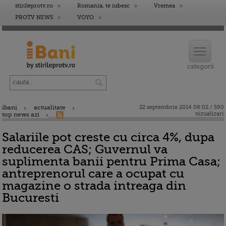
stirileprotv.ro
Romania, te iubesc
Vremea
PROTV NEWS
VOYO
ibani
actualitate
22 septembrie 2014 08:02 / 590
vizualizari
top news azi
Salariile pot creste cu circa 4%, dupa
reducerea CAS; Guvernul va
suplimenta banii pentru Prima Casa;
antreprenorul care a ocupat cu
magazine o strada intreaga din
Bucuresti