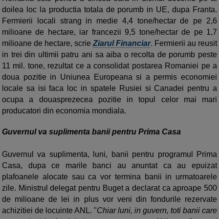
doilea loc la productia totala de porumb in UE, dupa Franta.
Fermierii locali strang in medie 4,4 tone/hectar de pe 2,6
milioane de hectare, iar francezii 9,5 tone/hectar de pe 1,7
milioane de hectare, scrie
Ziarul Financiar
. Fermierii au reusit
in trei din ultimii patru ani sa aiba o recolta de porumb peste
11 mil. tone, rezultat ce a consolidat postarea Romaniei pe a
doua pozitie in Uniu­nea Europeana si a permis economiei
locale sa isi faca loc in spatele Rusiei si Canadei pentru a
ocupa a douasprezecea pozitie in topul celor mai mari
producatori din economia mondiala.
Guvernul va suplimenta banii pentru Prima Casa
Guvernul va suplimenta, luni, banii pentru programul Prima
Casa, dupa ce marile banci au anuntat ca au epuizat
plafoanele alocate sau ca vor termina banii in urmatoarele
zile. Ministrul delegat pentru Buget a declarat ca aproape 500
de milioane de lei in plus vor veni din fondurile rezervate
achizitiei de locuinte ANL. "
Chiar luni, in guvern, toti banii care