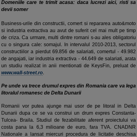
Domeniile care te trimit acasa: daca lucrezi aici, risti sa
devii somer
Business-urile din constructii, comert si repararea auto&moto
si industria extractiva au avut de suferit cel mai mult pe timp
de criza. Ca urmare, multi dintre romani s-au ales obligatoriu
cu o singura cale: somajul. In intervalul 2010-2013, sectorul
constructiilor a pierdut 69.856 de salariati, comertul - 49.982
de angajati, iar industria extractiva - 44.649 de salariati, arata
un studiu realizat in anii mentionati de KeysFin, preluat de
www.wall-street.ro
.
Pe unde va trece drumul expres din Romania care va lega
litoralul romanesc de Delta Dunarii
Romanii vor putea ajunge mai usor de pe litoral in Delta
Dunarii dupa ce se va construi un drum expres Constanta-
Tulcea- Braila. Studiul de fezabilitate aferent proiectului va
costa pana la 6,3 milioane de euro, fara TVA. CNADNR
Nationale a lansat miercuri procedura de licitatie deschisa