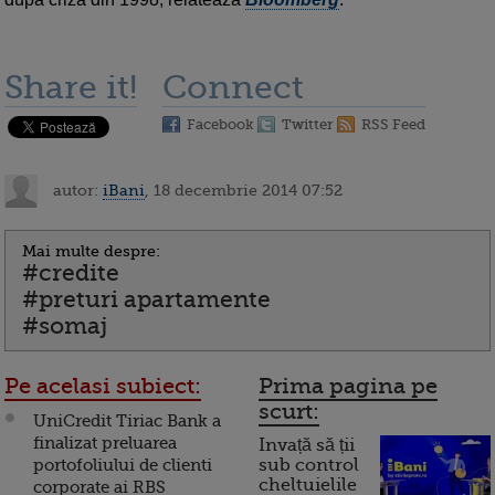
Share it!
Connect
Facebook
Twitter
RSS Feed
autor:
iBani
, 18 decembrie 2014 07:52
Mai multe despre:
#credite
#preturi apartamente
#somaj
Pe acelasi subiect:
Prima pagina pe
scurt:
UniCredit Tiriac Bank a
finalizat preluarea
Invață să ții
portofoliului de clienti
sub control
cheltuielile
corporate ai RBS