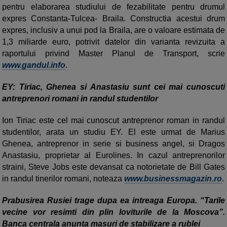
pentru elaborarea studiului de fezabilitate pentru drumul
expres Constanta-Tulcea- Braila. Constructia acestui drum
expres, inclusiv a unui pod la Braila, are o valoare estimata de
1,3 miliarde euro, potrivit datelor din varianta revizuita a
raportului privind Master Planul de Transport, scrie
www.gandul.info
.
EY: Tiriac, Ghenea si Anastasiu sunt cei mai cunoscuti
antreprenori romani in randul studentilor
Ion Tiriac este cel mai cunoscut antreprenor roman in randul
studentilor, arata un studiu EY. El este urmat de Marius
Ghenea, antreprenor in serie si business angel, si Dragos
Anastasiu, proprietar al Eurolines. In cazul antreprenorilor
straini, Steve Jobs este devansat ca notorietate de Bill Gates
in randul tinerilor romani, noteaza
www.businessmagazin.ro
.
Prabusirea Rusiei trage dupa ea intreaga Europa. “Tarile
vecine vor resimti din plin loviturile de la Moscova”.
Banca centrala anunta masuri de stabilizare a rublei