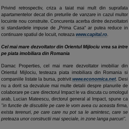
Privind retrospectiv, criza a taiat mai mult din suprafata
apartamentelor decat din preturile de vanzare in cazul multor
locuinte nou construite. Concurenta acerba dintre dezvoltatori
si standardele impuse de „Prima Casa“ ar putea reduce in
continuare spatiul de locuit, noteaza
www.capital.ro
.
Cel mai mare dezvoltator din Orientul Mijlociu vrea sa intre
pe piata imobiliara din Romania
Damac Properties, cel mai mare dezvoltator imobiliar din
Orientul Mijlociu, testeaza piata imobiliara din Romania si
companiile listate la bursa, potrivit
www.economica.net
. Desi
nu a dorit sa dezvaluie mai multe detalii despre planurile de
colaborare pe care directorul Impact le va discuta cu omologul
arab, Lucian Mateescu, dirctorul general al Impact, spune ca
"in functie de discutiile pe care le vom avea cu aceasta firma,
exista terenuri, pe care care nu pot sa le amintesc, care se
preteaza unor constructii mai speciale, in zone langa parcuri".