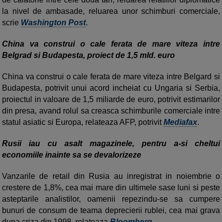
la nivel de ambasade, reluarea unor schimburi comerciale,
scrie
Washington Post
.
China va construi o cale ferata de mare viteza intre
Belgrad si Budapesta, proiect de 1,5 mld. euro
China va construi o cale ferata de mare viteza intre Belgard si
Budapesta, potrivit unui acord incheiat cu Ungaria si Serbia,
proiectul in valoare de 1,5 miliarde de euro, potrivit estimarilor
din presa, avand rolul sa creasca schimburile comerciale intre
statul asiatic si Europa, relateaza AFP, potrivit
Mediafax
.
Rusii iau cu asalt magazinele, pentru a-si cheltui
economiile inainte sa se devalorizeze
Vanzarile de retail din Rusia au inregistrat in noiembrie o
crestere de 1,8%, cea mai mare din ultimele sase luni si peste
asteptarile analistilor, oamenii repezindu-se sa cumpere
bunuri de consum de teama deprecierii rublei, cea mai grava
dupa criza din 1998, relateaza
Bloomberg
.