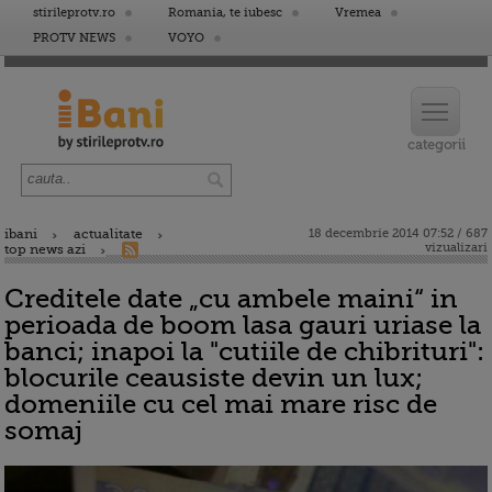
stirileprotv.ro
Romania, te iubesc
Vremea
PROTV NEWS
VOYO
ibani
actualitate
18 decembrie 2014 07:52 / 687
vizualizari
top news azi
Creditele date „cu ambele maini“ in
perioada de boom lasa gauri uriase la
banci; inapoi la "cutiile de chibrituri":
blocurile ceausiste devin un lux;
domeniile cu cel mai mare risc de
somaj