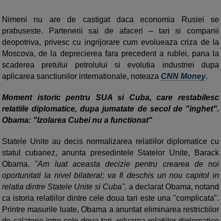
Nimeni nu are de castigat daca economia Rusiei se
prabuseste. Partenerii sai de afaceri – tari si companii
deopotriva, privesc cu ingrijorare cum evolueaza criza de la
Moscova, de la deprecierea fara precedent a rublei, pana la
scaderea pretului petrolului si evolutia industriei dupa
aplicarea sanctiunilor internationale, noteaza
CNN Money
.
Moment istoric pentru SUA si Cuba, care restabilesc
relatiile diplomatice, dupa jumatate de secol de "inghet".
Obama: "Izolarea Cubei nu a functionat"
Statele Unite au decis normalizarea relatiilor diplomatice cu
statul cubanez, anunta presedintele Statelor Unite, Barack
Obama.
"Am luat aceasta decizie pentru crearea de noi
oportunitati la nivel bilateral; va fi deschis un nou capitol in
relatia dintre Statele Unite si Cuba",
a declarat Obama, notand
ca istoria relatiilor dintre cele doua tari este una "complicata".
Printre masurile luate, Obama a anuntat eliminarea restrictiilor
de calatorie intre cele doua tari, reluarea relatiilor diplomatice