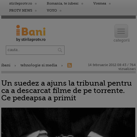
stirileprotv.ro
Romania, te iubesc
Vremea
PROTV NEWS
VOYO
ibani
tehnologie si media
14 februarie 2012 08:43 / 764
vizualizari
Un suedez a ajuns la tribunal pentru
ca a descarcat filme de pe torrente.
Ce pedeapsa a primit