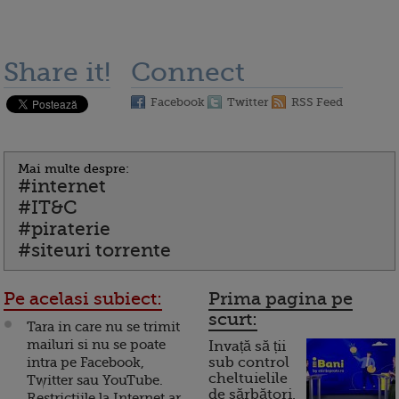
Share it!
Connect
Facebook
Twitter
RSS Feed
Mai multe despre:
#internet
#IT&C
#piraterie
#siteuri torrente
Pe acelasi subiect:
Prima pagina pe
scurt:
Tara in care nu se trimit
mailuri si nu se poate
Invață să ții
intra pe Facebook,
sub control
cheltuielile
Twitter sau YouTube.
de sărbători.
Restrictiile la Internet ar