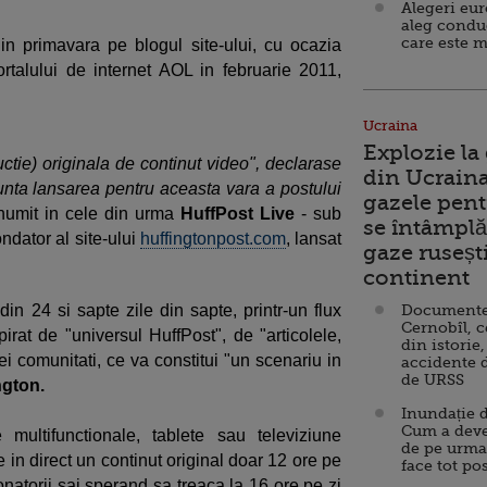
Alegeri eu
aleg condu
care este m
in primavara pe blogul site-ului, cu ocazia
portalului de internet AOL in februarie 2011,
Ucraina
Explozie la
tie) originala de continut video", declarase
din Ucraina
unta lansarea pentru aceasta vara a postului
gazele pent
numit in cele din urma
HuffPost Live
- sub
se întâmplă 
fondator al site-ului
huffingtonpost.com
, lansat
gaze ruseșt
continent
n 24 si sapte zile din sapte, printr-un flux
Documente d
Cernobîl, c
pirat de "universul HuffPost", de "articolele,
din istorie,
stei comunitati, ce va constitui "un scenariu in
accidente 
de URSS
ngton.
Inundație d
Cum a deve
 multifunctionale, tablete sau televiziune
de pe urma
 in direct un continut original doar 12 ore pe
face tot po
onatorii sai sperand sa treaca la 16 ore pe zi