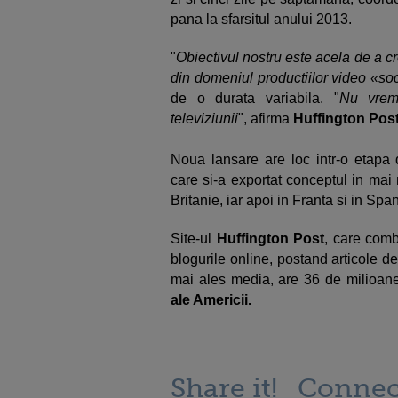
pana la sfarsitul anului 2013.
"
Obiectivul nostru este acela de a 
din domeniul productiilor video «so
de o durata variabila. "
Nu vrem
televiziunii
", afirma
Huffington Post
Noua lansare are loc intr-o etapa
care si-a exportat conceptul in mai
Britanie, iar apoi in Franta si in Span
Site-ul
Huffington Post
, care combi
blogurile online, postand articole de
mai ales media, are 36 de milioane 
ale Americii.
Share it!
Connec