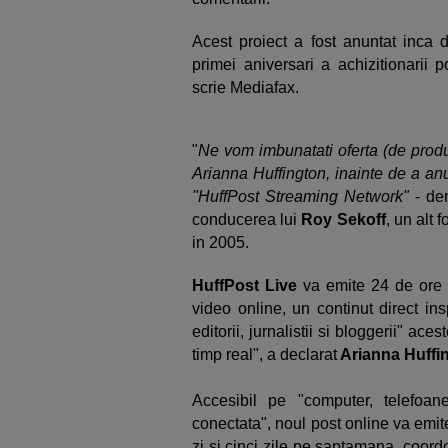
Acest proiect a fost anuntat inca d
primei aniversari a achizitionarii 
scrie Mediafax.
"
Ne vom imbunatati oferta (de produc
Arianna Huffington, inainte de a an
"HuffPost Streaming Network"
- de
conducerea lui
Roy Sekoff
, un alt 
in 2005.
HuffPost Live
va emite 24 de ore di
video online, un continut direct ins
editorii, jurnalistii si bloggerii" ace
timp real", a declarat
Arianna Huffi
Accesibil pe "computer, telefoane
conectata", noul post online va emite
zi si cinci zile pe saptamana, coord