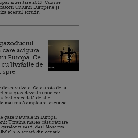
roparlamentare 2019: Cum se
cătorii Uniunii Europene și
iza acestui scrutin
 gazoductul
 care asigura
ru Europa. Ce
cu livrările de
i spre
esecretizate: Catastrofa de la
el mai grav dezastru nuclear
 a fost precedată de alte
de mai mică amploare, ascunse
e gaze naturale în Europa.
nit Ucraina marea câștigătoare
 gazelor rusești, deși Moscova
sibilul s-o scoată din ecuație