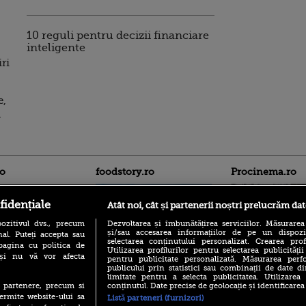
10 reguli pentru decizii financiare
inteligente
ri
e,
l
ro
foodstory.ro
Procinema.ro
fidențiale
Atât noi, cât și partenerii noștri prelucrăm dat
ozitivul dvs., precum
Dezvoltarea și îmbunătățirea serviciilor. Măsurarea
și/sau accesarea informațiilor de pe un dispoziti
al. Puteți accepta sau
selectarea conținutului personalizat. Crearea prof
pagina cu politica de
Utilizarea profilurilor pentru selectarea publicității
i și nu vă vor afecta
pentru publicitate personalizată. Măsurarea perfo
publicului prin statistici sau combinații de date di
(P) Descoperă Lumea
Nikolaj Coster-Wa
limitate pentru a selecta publicitatea. Utilizarea
Evenimentelor din România
Urzeala Tronurilor
conținutul. Date precise de geolocație și identificarea
te partenere, precum si
cu Transilvania Events!
Annabelle Wallis,
ermite website-ului sa
Listă parteneri (furnizori)
lui Sebastian Stan,