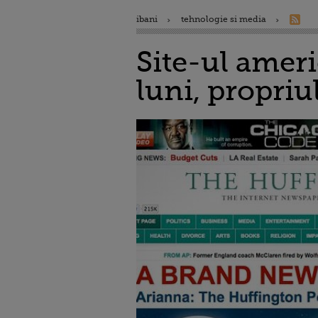
ibani
tehnologie si media
Site-ul ameri
luni, propriu