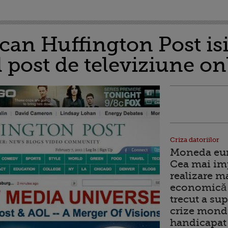
can Huffington Post isi
l post de televiziune on
Criza datoriilor
Moneda euro
Cea mai im
realizare m
economică 
trecut a sup
crize mondi
handicapat 