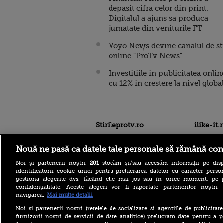
depasit cifra celor din print.
Digitalul a ajuns sa produca
jumatate din veniturile FT
Voyo News devine canalul de sti
online "ProTv News"
Investitiile in publicitatea onlin
cu 12% in crestere la nivel globa
Stirileprotv.ro
ilike-it.
Nouă ne pasă ca datele tale personale să rămână con
Noi și partenerii noștri
201
stocăm și/sau accesăm informații pe disp
identificatorii cookie unici pentru prelucrarea datelor cu caracter person
gestiona alegerile dvs. făcând clic mai jos sau în orice moment, pe 
confidențialitate. Aceste alegeri vor fi raportate partenerilor noștr
Pe cine a propus partidul lui
navigarea.
Mai multe detalii
Peter Magyar pentru
președinția Ungariei.
Noi si partenerii nostri (retelele de socializare si agentiile de publicita
Numele care intră în cursa
furnizorii nostri de servicii de date analitice) prelucram date pentru a p
pentru funcția supremă