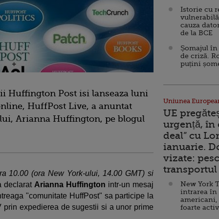
Istorie cu 
vulnerabilă
cauza dator
de la BCE
Șomajul în 
de criză. R
puțini șom
i Huffington Post isi lanseaza luni
Uniunea Europea
online, HuffPost Live, a anuntat
UE pregăte
ui, Arianna Huffington, pe blogul
urgență, în
deal” cu Lo
ianuarie. 
vizate: pesc
transportul 
 ora 10.00 (ora New York-ului, 14.00 GMT) si
New York T
a declarat
Arianna Huffington
intr-un mesaj
intrarea în
 intreaga "comunitate HuffPost" sa participe la
americani,
prin expedierea de sugestii si a unor prime
foarte acti