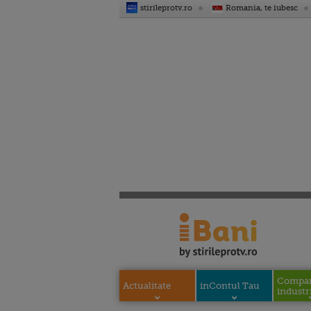
stirileprotv.ro
Romania, te iubesc
Compani
Actualitate
inContul Tau
industri