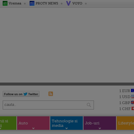
Vremea
PROTV NEWS
VOYO
1 EUR
1 USD
1 GBP
1 CHF
i si
Tehnologie si
Auto
Job-uri
Lifestyl
i
media