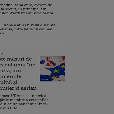
repetiție: zona euro, extrem de
 la șocuri, în principal din
iilor. Avertisment îngrijorător
Europa a atins nivelul dinainte
omânia, între țările cu cei mai
eri
na
ște măsuri de
 cazul unui ”no
ndra, din
Domeniile
uitul şi
rutier şi aerian
imes: UE vrea să interzică
 țările membre a cetăţenilor
 din cauza pandemiei încă
ve din SUA