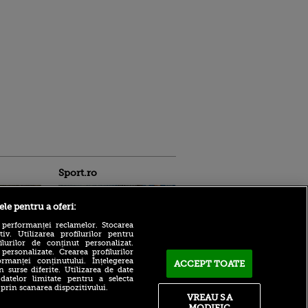
Sport.ro
ele pentru a oferi:
 performanței reclamelor. Stocarea
v. Utilizarea profilurilor pentru
ilurilor de conținut personalizat.
 personalizate. Crearea profilurilor
rmanței conținutului. Înțelegerea
ACCEPT TOATE
OUT de la Universitatea
n surse diferite. Utilizarea de date
ldau din
Craiova! Oltenii au făcut
 datelor limitate pentru a selecta
 și
 prin scanarea dispozitivului.
anunțul
 logodnica
VREAU SA
Pe ce cheltuie UTA Arad un
 sunt
MODIFIC