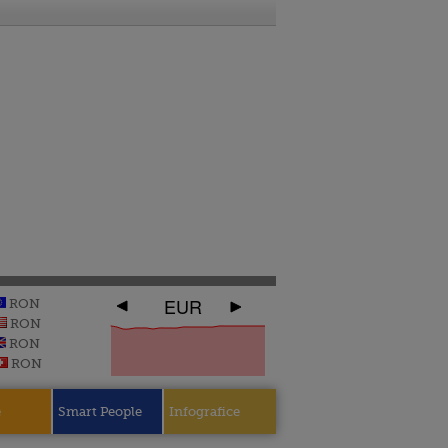
EUR
RON
RON
RON
RON
e
Smart People
Infografice