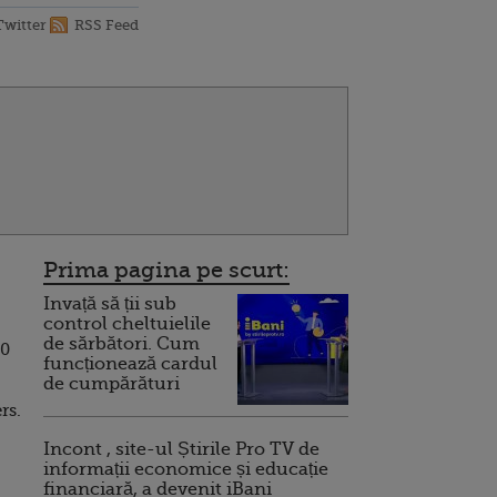
Twitter
RSS Feed
Prima pagina pe scurt:
Invață să ții sub
control cheltuielile
de sărbători. Cum
00
funcționează cardul
de cumpărături
rs.
Incont , site-ul Știrile Pro TV de
informații economice și educație
financiară, a devenit iBani