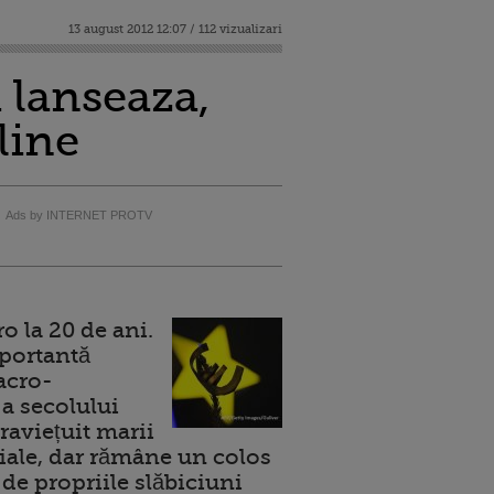
13 august 2012 12:07 / 112 vizualizari
 lanseaza,
line
Ads by INTERNET PROTV
 la 20 de ani.
portantă
acro-
a secolului
raviețuit marii
ale, dar rămâne un colos
de propriile slăbiciuni