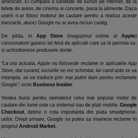
american. Ei cumpara o varietate de lucruri pe internet, de la
bilete de avion, de cinema si concerte, pana la alimente. Daca
userii n-ar folosi motorul de cautare pentru a realiza aceste
tranzactii, atunci Google nu ar avea niciun castig.
De pilda, in
App Store
(magazinul online al
Apple
)
consumatorii gasesc tot felul de aplicatii care sa le permita sa-
si achizitioneze produsele dorite.
“La ora actuala, Apple nu foloseste reclame in aplicatiile App
Store, dar curand, lucrurile se vor schimba. Iar cand asta se va
intampla, se va traduce prin mai putini bani pentru reclamele
Google”,
scrie
Business Insider
.
Vestea buna pentru operatorul celui mai popular motor de
cautare din lume este ca sistemul sau de plati mobile,
Google
Checkout
, detine o cota importanta din piata smartphone-
urilor. Drept urmare, Google va putea sa insereze reclame in
propriul
Android Market
.