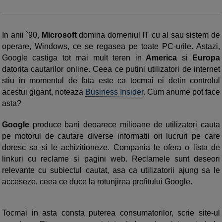
In anii `90,
Microsoft
domina domeniul IT cu al sau sistem de
operare, Windows, ce se regasea pe toate PC-urile. Astazi,
Google castiga tot mai mult teren in
America
si
Europa
datorita cautarilor online. Ceea ce putini utilizatori de internet
stiu in momentul de fata este ca tocmai ei detin controlul
acestui gigant, noteaza
Business Insider
. Cum anume pot face
asta?
Google
produce bani deoarece milioane de utilizatori cauta
pe motorul de cautare diverse informatii ori lucruri pe care
doresc sa si le achizitioneze. Compania le ofera o lista de
linkuri cu reclame si pagini web. Reclamele sunt deseori
relevante cu subiectul cautat, asa ca utilizatorii ajung sa le
acceseze, ceea ce duce la rotunjirea profitului Google.
Tocmai in asta consta puterea consumatorilor, scrie site-ul