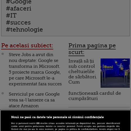
#Google
#afaceri
#IT
#succes
#tehnologie
Pe acelasi subiect:
Prima pagina pe
scurt:
Steve Jobs a avut din
nou dreptate: Google se
Invață să ții
transforma in Microsoft.
sub control
cheltuielile
5 proiecte marca Google,
de sărbători.
pe care Microsoft le-a
Cum
experimentat fara succes
funcționează cardul de
Serviciul pe care Google
cumpărături
vrea sa-l lanseze ca sa
atace Amazon
Incont , site-ul Știrile Pro
S-a schimbat ierarhia
Nouă ne pasă ca datele tale personale să rămână confidențiale
TV de informații
browserelor. Chrome de
Noi și partenerii noștri
201
stocăm și/sau accesăm informații pe dispozitivul dvs., precum identificatorii
economice și educație
cookie unici pentru prelucrarea datelor cu caracter personal. Puteți accepta sau gestiona alegerile dvs.
la Google a depasit
făcând clic mai jos sau în orice moment, pe pagina cu politica de confidențialitate. Aceste alegeri vor fi