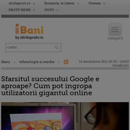
stirileprotv.ro
Romania, te iubesc
Vremea
PROTV NEWS
VOYO
ibani
tehnologie si media
14 decembrie 2011 05:30 / 14147
vizualizari
Sfarsitul succesului Google e
aproape? Cum pot ingropa
utilizatorii gigantul online