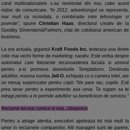
cand multinationalele s-au reorientat din nou catre acest
mijloc de comunicare
.
“In 2012, advertisingul va reprezenta,
mai mult ca niciodata, o combinatie intre tehnologie si
poveste”,
spune
Christian Haas
, directorul creativ de la
Goodby Silverstein&Partners, citat de cotidianul american de
business.
La ora actuala, gigantul
Kraft Foods Inc.
testeaza una dintre
cele mai vechi forme de marketing: narativ. Este vorba despre
automatul care foloseste recunoasterea faciala si umorul
pentru a-si promova deserturile Temptations. Destinata
adultilor, masina numita
Jell-O
, echipata cu o camera Intel, are
un mesaj surprinzator pentru copii:
“Ne pare rau, copile. Esti
prea tanar pentru a experimenta asa ceva. Te rugam sa te
retragi pentru a le permite adultilor sa beneficieze de serviciu.”
Reclame tot mai comice si mai...obraznice
Pentru a atrage atentia, executivii apeleaza tot mai mult la
umor in reclamele companiilor. Alti manageri sunt de parere,