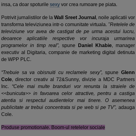
insa, ca doar spoturile
sexy
vor crea rumoare pe piata.
Potrivit jurnalistilor de la
Wall Sreet Journal
, noile aplicatii vor
transforma televiziunea intr-o comunitate virtuala.
"Retelele de
televiziune vor avea de castigat de pe urma acestui lucru,
deoarece aplicatiile respective vor incuraja urmarirea
programelor in timp real”,
spune
Daniel Khabie
, manager
executiv al Digitaria, companie de marketing digital detinuta
de WPP PLC.
“Trebuie sa va obisnuiti cu reclamele sexy”,
spune
Glenn
Cole
, director creativ al 72&Sunny, divizie a MDC Partners
Inc.
“Cele mai multe branduri vor renunta la straiele de
<<bunicuta>> in favoarea celor atractive, pentru a castiga
atentia si respectul audientelor mai tinere. O asemenea
publicitate ar trebui concentrata si pe web si pe TV”,
adauga
Cole.
Produse promotionale. Boom-ul retelelor sociale