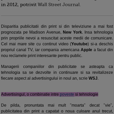
in 2012, potrivit
Wall Street Journal
.
Disparitia publicitatii din print si din televiziune a mai fost
prognozata pe Madison Avenue,
New York
. Insa tehnologia
prin propriile nevoi a resuscitat aceste medii de comunicare.
Cel mai mare site cu continut video (
Youtube
) si-a deschis
propriul canal TV, iar compania americana
Apple
a facut din
nou reclamele print interesante pentru public.
Managerii companiilor din publicitate se asteapta ca
tehnologia sa se dezvolte in continuare si sa revitalizeze
fiecare aspect al advertisingului in noul an, scrie
WSJ
.
Advertisingul, o combinatie intre
poveste
si tehnologie
De pilda, pronuntata mai mult "moarta" decat "vie",
publicitatea din print a capatat o noua culoare anul trecut,