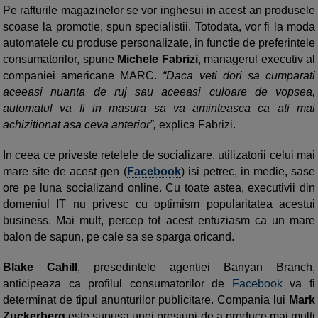
Pe rafturile magazinelor se vor inghesui in acest an produsele
scoase la promotie, spun specialistii. Totodata, vor fi la moda
automatele cu produse personalizate, in functie de preferintele
consumatorilor, spune
Michele Fabrizi
, managerul executiv al
companiei americane MARC.
“Daca veti dori sa cumparati
aceeasi nuanta de ruj sau aceeasi culoare de vopsea,
automatul va fi in masura sa va aminteasca ca ati mai
achizitionat asa ceva anterior”,
explica Fabrizi.
In ceea ce priveste retelele de socializare, utilizatorii celui mai
mare site de acest gen (
Facebook
) isi petrec, in medie, sase
ore pe luna socializand online. Cu toate astea, executivii din
domeniul IT nu privesc cu optimism popularitatea acestui
business. Mai mult, percep tot acest entuziasm ca un mare
balon de sapun, pe cale sa se sparga oricand.
Blake Cahill
, presedintele agentiei Banyan Branch,
anticipeaza ca profilul consumatorilor de
Facebook
va fi
determinat de tipul anunturilor publicitare. Compania lui
Mark
Zuckerberg
este supusa unei presiuni de a produce mai multi