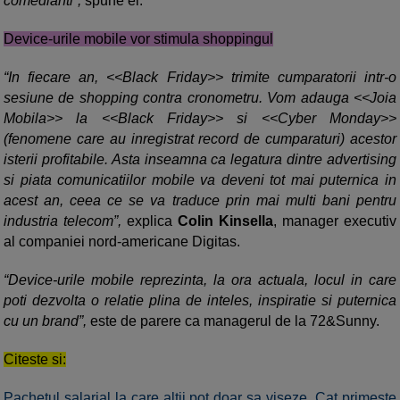
comedianti”,
spune el.
Device-urile mobile vor stimula shoppingul
“In fiecare an, <<Black Friday>> trimite cumparatorii intr-o
sesiune de shopping contra cronometru. Vom adauga <<Joia
Mobila>> la <<Black Friday>> si <<Cyber Monday>>
(fenomene care au inregistrat record de cumparaturi) acestor
isterii profitabile. Asta inseamna ca legatura dintre advertising
si piata comunicatiilor mobile va deveni tot mai puternica in
acest an, ceea ce se va traduce prin mai multi bani pentru
industria telecom”,
explica
Colin Kinsella
, manager executiv
al companiei nord-americane Digitas.
“Device-urile mobile reprezinta, la ora actuala, locul in care
poti dezvolta o relatie plina de inteles, inspiratie si puternica
cu un brand”,
este de parere ca managerul de la 72&Sunny.
Citeste si:
Pachetul salarial la care altii pot doar sa viseze. Cat primeste