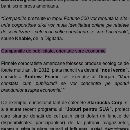
bani, scrie presa americana.
“Companiile prezente in topul Fortune 500 vor renunta la site-
urile corporatiste si-si vor muta identitatea online pe retelele
de socializare – cele mai multe orientandu-se spre Facebook”
,
spune
Khabie
, de la Digitaria.
Campaniile de publicitate, orientate spre economie
Firmele corporatiste americane folosesc produse ecologice de
foarte multi ani. In 2012, piata muncii va deveni
“noul verde”,
considera
Andrew Essex
, sef executiv al Droga5.
“Vom
constata cum publicitarii se vor concentra pe aportul
brandurilor asupra economiei.”
De exemplu, cunoscutul lant de cafenele
Starbucks Corp.
s-
a alaturat recent programului
“Joburi pentru SUA”,
proiect
care strange donatii de cel putin cinci dolari (in functie de
disponibilitatea participantilor) de la patronii magazinelor,
pentru a stimula piata muncii si influenta, astfel, dezvoltarea