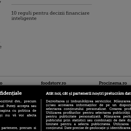
7
10 reguli pentru decizii financiare
inteligente
.
e
ro
foodstory.ro
Procinema.ro
fidențiale
Atât noi, cât și partenerii noștri prelucrăm dat
ozitivul dvs., precum
Dezvoltarea și îmbunătățirea serviciilor. Măsurarea
și/sau accesarea informațiilor de pe un dispoziti
al. Puteți accepta sau
selectarea conținutului personalizat. Crearea prof
pagina cu politica de
Utilizarea profilurilor pentru selectarea publicității
i și nu vă vor afecta
pentru publicitate personalizată. Măsurarea perfo
publicului prin statistici sau combinații de date di
limitate pentru a selecta publicitatea. Utilizarea
(P) Descoperă Lumea
Emoții intense pe
conținutul. Date precise de geolocație și identificarea
te partenere, precum si
Evenimentelor din România