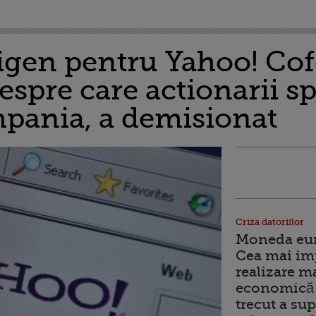
igen pentru Yahoo! Co
espre care actionarii s
pania, a demisionat
Criza datoriilor
Moneda euro
Cea mai im
realizare m
economică 
trecut a sup