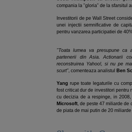
compania la "gloria" de la sfarsitul an
Investitorii de pe Wall Street consi
unei injectii semnificative de capi
pentru vanzarea participatiei de 40
"Toata lumea va presupune ca a
partenerii din Asia. Actionarii 
reconstruirea Yahoo!, si nu pe max
scurt"
, comenteaza analistul
Ben Sc
Yang
rupe toate legaturile cu comp
fost criticat dur de investitori pentr
cu decizia de a respinge, in 2008, 
Microsoft
, de peste 47 miliarde de 
de piata de mai putin de 20 miliarde 