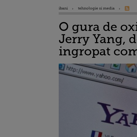
ibani
tehnologie si media
O gura de ox
Jerry Yang, d
ingropat com