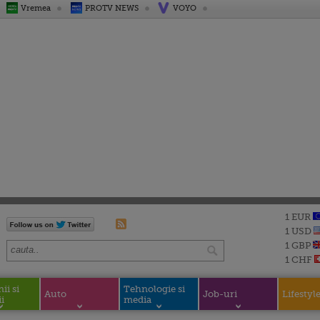
Vremea
PROTV NEWS
VOYO
1 EUR
1 USD
1 GBP
1 CHF
i si
Tehnologie si
Auto
Job-uri
Lifestyl
i
media