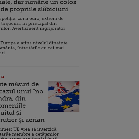
ale, dar rămâne un colos
de propriile slăbiciuni
repetiție: zona euro, extrem de
 la șocuri, în principal din
iilor. Avertisment îngrijorător
Europa a atins nivelul dinainte
omânia, între țările cu cei mai
eri
na
ște măsuri de
 cazul unui ”no
ndra, din
Domeniile
uitul şi
rutier şi aerian
imes: UE vrea să interzică
 țările membre a cetăţenilor