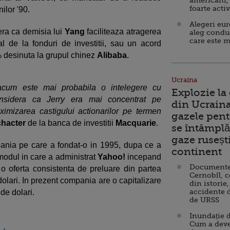
americani,
foarte acti
ilor '90.
Alegeri eu
dera ca demisia lui
Yang
faciliteaza atragerea
aleg condu
care este m
tal de la fonduri de investitii, sau un acord
% desinuta la grupul chinez
Alibaba
.
Ucraina
cum este mai probabila o intelegere cu
Explozie la
considera ca Jerry era mai concentrat pe
din Ucraina
imizarea castigului actionarilor pe termen
gazele pent
hacter
de la banca de investitii
Macquarie
.
se întâmplă 
gaze ruseșt
ania pe care a fondat-o in 1995, dupa ce a
continent
u modul in care a administrat
Yahoo!
incepand
Documente d
o oferta consistenta de preluare din partea
Cernobîl, c
dolari. In prezent compania are o capitalizare
din istorie,
accidente 
de dolari.
de URSS
Inundație d
Cum a deve