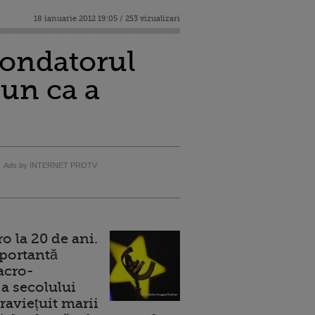
18 ianuarie 2012 19:05 / 253 vizualizari
fondatorul
pun ca a
Ads by INTERNET PROTV
 la 20 de ani.
portantă
acro-
a secolului
raviețuit marii