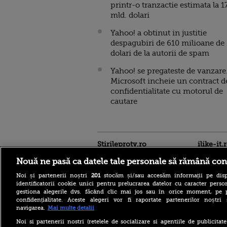
printr-o tranzactie estimata la 1
mld. dolari
Yahoo! a obtinut in justitie
despagubiri de 610 milioane de
dolari de la autorii de spam
Yahoo! se pregateste de vanzare
Microsoft incheie un contract d
confidentialitate cu motorul de
cautare
Stirileprotv.ro
ilike-it.
Nouă ne pasă ca datele tale personale să rămână con
Noi și partenerii noștri
201
stocăm și/sau accesăm informații pe disp
identificatorii cookie unici pentru prelucrarea datelor cu caracter person
gestiona alegerile dvs. făcând clic mai jos sau în orice moment, pe 
confidențialitate. Aceste alegeri vor fi raportate partenerilor noștr
navigarea.
Mai multe detalii
Bolojan, înaintea ratingului
de țară Moody’s: Am fost
Noi si partenerii nostri (retelele de socializare si agentiile de publicita