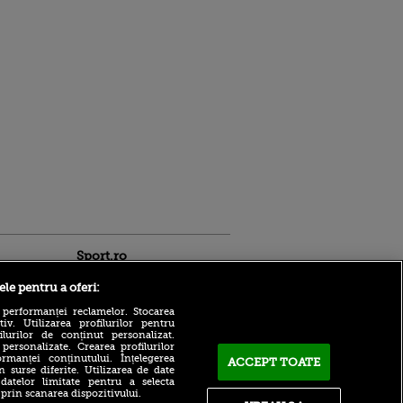
Sport.ro
ele pentru a oferi:
 performanței reclamelor. Stocarea
v. Utilizarea profilurilor pentru
ilurilor de conținut personalizat.
 personalizate. Crearea profilurilor
rmanței conținutului. Înțelegerea
ACCEPT TOATE
n surse diferite. Utilizarea de date
Vine la CFR Cluj?! Edi
 datelor limitate pentru a selecta
Iordănescu i-a dat
ntru
 prin scanarea dispozitivului.
răspunsul pe loc lui Ioan