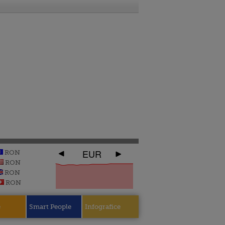
EUR
RON
RON
RON
RON
e
Smart People
Infografice