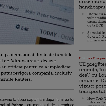
crize mondi
handicapat 
Istorie cu 
vulnerabilă
cauza dator
de la BCE
Șomajul în 
de criză. R
puțini șom
ng a demisionat din toate functiile
Uniunea Europea
ul de Adminsitratie, decizie
UE pregăte
-au criticat pentru ca a impiedicat
urgență, în
fi putut revigora compania, inclusiv
deal” cu Lo
ansmite Reuters.
ianuarie. 
vizate: pesc
transportul 
New York T
survine la doua saptamani dupa numirea lui
intrarea în
eral al
Yahoo!
, cu mandatul de a readuce