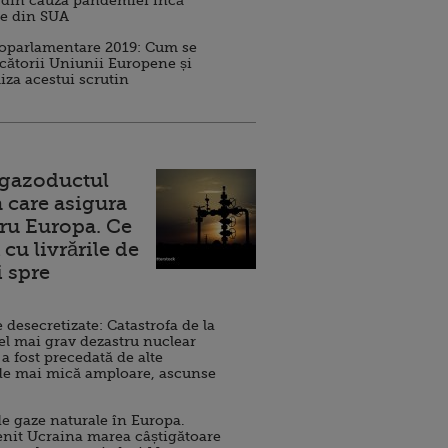
 din cauza pandemiei încă
ve din SUA
roparlamentare 2019: Cum se
cătorii Uniunii Europene și
iza acestui scrutin
 gazoductul
 care asigura
ru Europa. Ce
cu livrările de
i spre
esecretizate: Catastrofa de la
el mai grav dezastru nuclear
 a fost precedată de alte
de mai mică amploare, ascunse
e gaze naturale în Europa.
nit Ucraina marea câștigătoare