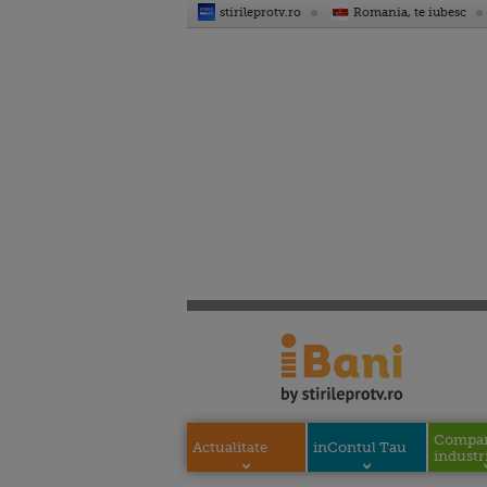
stirileprotv.ro
Romania, te iubesc
Compani
Actualitate
inContul Tau
industri