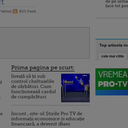
t
de pe urma
face tot po
Twitter
RSS Feed
Top articole i
cele mai citite
Prima pagina pe scurt:
Invață să ții sub
control cheltuielile
l
de sărbători. Cum
funcționează cardul
de cumpărături
t
le
Incont , site-ul Știrile Pro TV de
informații economice și educație
financiară, a devenit iBani